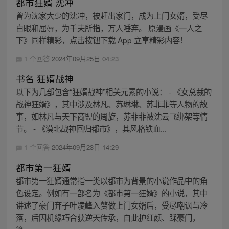
都市狂婿 沈冲
曾为沈家大少的沈冲，被赶出家门，成为上门女婿，受尽
白眼和屈辱，为千夫所指，万人唾弃。 原漫画《一人之
下》同样精彩，点击按钮下载 App 立享精彩内容！
1 个回答
2024年09月25日 04:23
书名 狂婿战神
以下为几部包含“狂婿战神”相关元素的小说： - 《女总裁的
战神狂婿》，其中涉及林凡、苏琳琳、苏菲菲等人物的故
事，如林凡与天下商盟的周旋，苏菲菲被沈云飞绑架等情
节。 - 《漠北战神回归都市》，其风格铁血...
1 个回答
2024年09月23日 14:29
都市第一狂婿
都市第一狂婿通常指一类以都市为背景的小说作品中的角
色设定。例如有一部名为《都市第一狂婿》的小说，其中
讲述了豪门弃子叶凌峰入赘做上门女婿后，受尽嘲讽与冷
落，后因机缘巧合获逆天传承，自此护红颜、踩豪门，