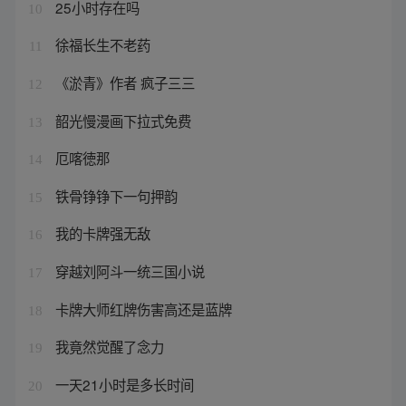
25小时存在吗
10
徐福长生不老药
11
《淤青》作者 疯子三三
12
韶光慢漫画下拉式免费
13
厄喀徳那
14
铁骨铮铮下一句押韵
15
我的卡牌强无敌
16
穿越刘阿斗一统三国小说
17
卡牌大师红牌伤害高还是蓝牌
18
我竟然觉醒了念力
19
一天21小时是多长时间
20