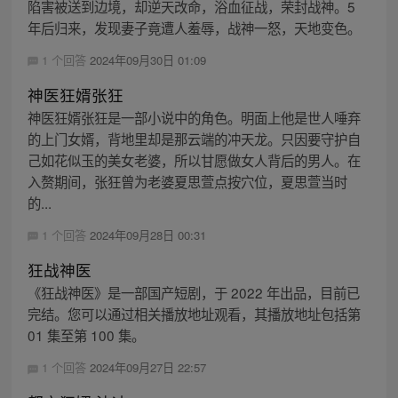
陷害被送到边境，却逆天改命，浴血征战，荣封战神。5
年后归来，发现妻子竟遭人羞辱，战神一怒，天地变色。
1 个回答
2024年09月30日 01:09
神医狂婿张狂
神医狂婿张狂是一部小说中的角色。明面上他是世人唾弃
的上门女婿，背地里却是那云端的冲天龙。只因要守护自
己如花似玉的美女老婆，所以甘愿做女人背后的男人。在
入赘期间，张狂曾为老婆夏思萱点按穴位，夏思萱当时
的...
1 个回答
2024年09月28日 00:31
狂战神医
《狂战神医》是一部国产短剧，于 2022 年出品，目前已
完结。您可以通过相关播放地址观看，其播放地址包括第
01 集至第 100 集。
1 个回答
2024年09月27日 22:57