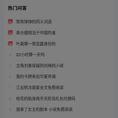
热门问答
铁骨铮铮的同义词语
1
高仓健相当于中国的谁
2
叶昊哪一章显露身份的
3
22小时算一天吗
4
主角刘善穿越到刘禅的小说
5
我的卡牌来自华夏帝澜
6
江云帆沈南星全文免费阅读
7
校花的贴身高手天阶岛礼包兑换码
8
我拿了女主的剧本 小说免费阅读
9