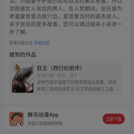
龙。只因要守护自己如花似玉的美女老婆，所以
甘愿做女人背后的男人。在入赘期间，张狂曾为
老婆夏思萱点按穴位，夏思萱当时的姿态迷人。
关于张狂的更多故事，您可以通过相关小说进一
步了解。
答案问题点击
举报反馈
提到的作品
狂王（西行纪前传）
龙神万相 · 古风 · 战斗
龙神万相宇宙旗下阿修罗族独立故事，讲述
叱咤三界的阿修罗王·狂王罗侯的称王之路。
天生脆弱的阿修罗少年有鱼惨遭神秘阿修罗
突然灭族，自己也被强行带走进行地狱式的
磨炼。经历无数次死亡与重生，蜕变的少年
腾讯动漫App
有鱼最终背负挚友的信念成为阿修罗王—狂
立即下载
王，更名罗侯。天界与阿修罗的百年大战随
海量正版漫画畅快看
之爆发，少年新王能否担起重任