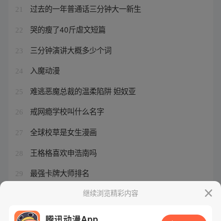
过去的一年普通话三分钟大一新生
21
哭的瘦了40斤虐文短篇
22
三分钟演讲大概多少个词
23
入魔动漫
24
难逃恶魔总裁的温柔陷阱 妲奴亚
25
戒网瘾学校叫什么名字
26
全球校草是女生漫画
27
王格格喜欢申浩南吗
28
最强卡牌大师排名
29
穿越者的成长经历
继续浏览精彩内容
30
腾讯动漫App