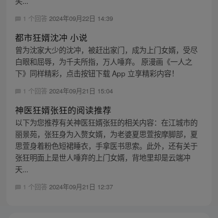
笑...
1 个回答
2024年09月22日 14:39
都市狂婿沈冲 小说
曾为沈家大少的沈冲，被赶出家门，成为上门女婿，受尽
白眼和屈辱，为千夫所指，万人唾弃。 原漫画《一人之
下》同样精彩，点击按钮下载 App 立享精彩内容！
1 个回答
2024年09月21日 15:04
神医狂婿张狂的阅读推荐
以下为您推荐有关神医狂婿张狂的相关内容：在江城市的
丽景苑，张狂身为入赘女婿，为老婆夏思萱按摩脚部，夏
思萱身着粉色短裙睡衣，手拿医书思索。此外，还有关于
张狂明面上是世人唾弃的上门女婿，背地里却是云端冲
天...
1 个回答
2024年09月21日 12:37