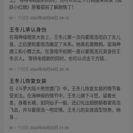
妖小红娘》原著提前了解剧情了！
1 个回答
2024年09月28日 08:13
王冬儿承认身份
在海神缘相亲大会上，王冬儿第一次向霍雨浩坦白了女儿
身，之后便和霍雨浩确定了关系。她真名唐舞桐，是海神
唐三和小舞之女。在游戏中前期一直以霍雨浩兄弟身份王
冬示人。 等待电视剧的同时，也可以点击下方链...
1 个回答
2024年09月24日 20:16
王冬儿恢复女装
在《斗罗大陆Ⅱ绝世唐门》中，王冬儿恢复女装的情节备
受关注。在海神缘的情节中，王冬儿摘下斗笠，留着长
发，身着长裙，如同仙子一般，还幻化出翅膀朝着霍雨浩
飞去，并与霍雨浩一吻定情。王冬儿的女装造型惊艳，她
身...
1 个回答
2024年09月23日 21:20