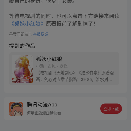
藏自己的身份，恢复了女装。
等待电视剧的同时，也可以点击下方链接来阅读
《狐妖小红娘》
原著提前了解剧情了！
答案问题点击
举报反馈
提到的作品
狐妖小红娘
小新 · 古风 · 妖怪
【电视剧《天地剑心》《淮水竹亭》原著漫
画，剑心对应章节指路：39-85，淮水对应
章节指路272-301】 迷糊萝莉小狐妖，正太
道士没节操。自古人妖生死恋，千载孽缘一
线牵。（每周周四更新。）
腾讯动漫App
立即下载
海量正版漫画畅快看