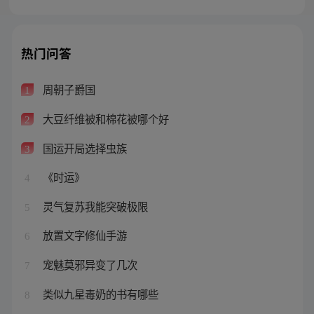
热门问答
周朝子爵国
1
大豆纤维被和棉花被哪个好
2
国运开局选择虫族
3
《时运》
4
灵气复苏我能突破极限
5
放置文字修仙手游
6
宠魅莫邪异变了几次
7
类似九星毒奶的书有哪些
8