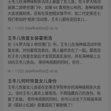
王冬儿在海神缘相亲活动上暴露了女儿身。在斗罗大陆动
画第二部绝世唐门中，如第 65 集预告公布的，海神缘相亲
大会进展较快，还有在其他相关情节中，如二代史莱克七
怪们参加的“相亲”活动等，王冬儿都有变回女儿...
1 个回答
2024年09月30日 05:10
王冬儿恢复女装霍雨浩
在《斗罗大陆 2 绝世唐门》中，王冬儿在海神缘活动中恢
复女装，并向霍雨浩表白，两人最终走在了一起。霍雨浩
在王冬儿恢复女装后才发现其真实身份，并在海神缘上主
动向王冬儿告白。 等待电视剧的同时，也可...
1 个回答
2024年09月30日 00:33
王冬儿何时恢复女儿身份
王冬儿恢复女儿身是在史莱克学院举办的海神缘相亲大会
上。当时王冬儿喜欢上霍雨浩，不再隐藏自己的身份，恢
复了女装。 等待电视剧的同时，也可以点击下方链接来阅
读《狐妖小红娘》原著提前了解剧情了！