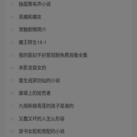
独孤策有声小说
9
恶魔和魔女
10
宠魅剧情简介
11
魔王转生15-1
12
我的医妃不好惹短剧免费观看全集
13
末影龙是女的
14
重生成邪剑仙的小说
15
废墟上的拾荒者
16
九指新娘青莲的孩子是谁的
17
又蠢又坏的人怎么形容
18
穿书女配和男配的小说
19