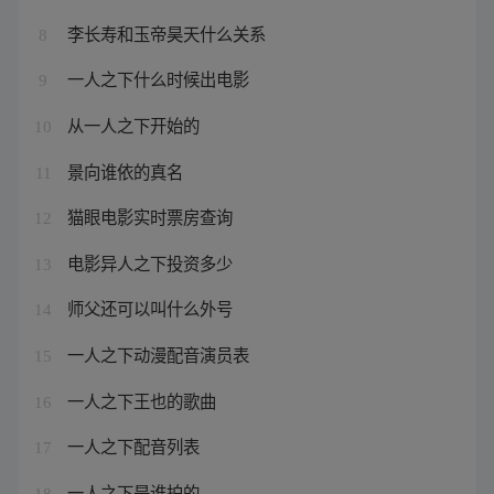
李长寿和玉帝昊天什么关系
8
一人之下什么时候出电影
9
从一人之下开始的
10
景向谁依的真名
11
猫眼电影实时票房查询
12
电影异人之下投资多少
13
师父还可以叫什么外号
14
一人之下动漫配音演员表
15
一人之下王也的歌曲
16
一人之下配音列表
17
一人之下是谁拍的
18