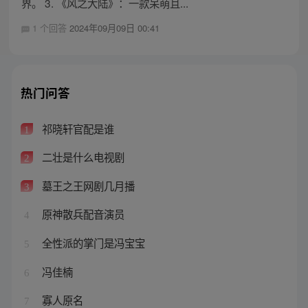
界。 3. 《风之大陆》：一款呆萌且...
1 个回答
2024年09月09日 00:41
热门问答
祁晓轩官配是谁
1
二壮是什么电视剧
2
墓王之王网剧几月播
3
原神散兵配音演员
4
全性派的掌门是冯宝宝
5
冯佳楠
6
寡人原名
7