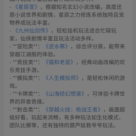
-
《星辰变》
，根据知名玄幻小说改编，高度还
原小说世界和剧情，星辰之力修炼系统独特且宠
物养成玩法丰富。
-
《九州仙剑传》
，轻松挂机玩法适合忙碌玩
家，仙侠剧情丰富且玩法活动多样。
- **冒险类**：
《逆水寒》
，综合评分高，能带来
穿越江湖般的体验。
- **竞技类**：
《猫和老鼠》
，经典动画改编的欢
乐竞技手游。
- **模拟类**：
《人生模拟师》
，是轻松休闲的游
戏。
- **卡牌类**：
《山海经幻想录》
，可体验卡牌世
界的异兽奇缘。
- **射击类**：
《穿越火线：枪战王者》
，画面超
级好看，玩起来流畅，有多种玩法如生化模式、
团队比赛等，还有独特的葫芦娃救爷爷玩法。