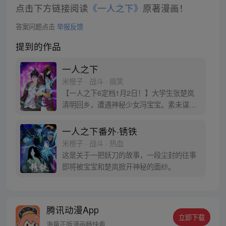
点击下方链接阅读
《一人之下》
原著漫画！
答案问题点击
举报反馈
提到的作品
一人之下
米橙子 · 战斗 · 搞笑
【一人之下6定档1月2日！】大学生张楚岚
清明回乡，遭遇神秘少女冯宝宝。素未谋面
的冯宝宝却对张楚岚异常熟悉，并将其带去
自己打工的快递公司。为了帮冯宝宝寻找她
一人之下番外·锈铁
的身世，也为了查清自己与爷爷身上的秘
米橙子 · 战斗 · 热血
密，张楚岚的生活被彻底颠覆，与冯宝宝一
这是关于一把妖刀的故事，一段尘封的往事
同踏上“异人”之旅。
即将被宝宝和楚岚掀开神秘的面纱。
腾讯动漫App
立即下载
海量正版漫画畅快看