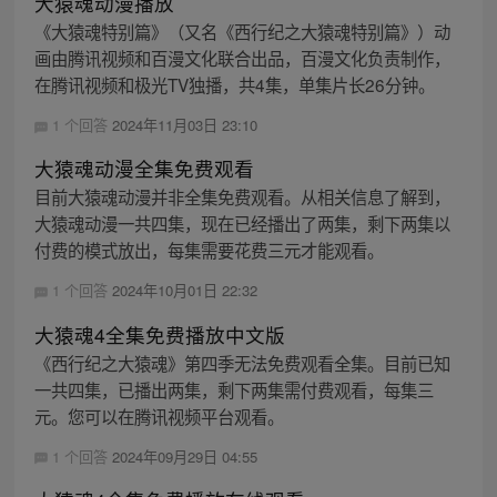
大猿魂动漫播放
《大猿魂特别篇》（又名《西行纪之大猿魂特别篇》）动
画由腾讯视频和百漫文化联合出品，百漫文化负责制作，
在腾讯视频和极光TV独播，共4集，单集片长26分钟。
1 个回答
2024年11月03日 23:10
大猿魂动漫全集免费观看
目前大猿魂动漫并非全集免费观看。从相关信息了解到，
大猿魂动漫一共四集，现在已经播出了两集，剩下两集以
付费的模式放出，每集需要花费三元才能观看。
1 个回答
2024年10月01日 22:32
大猿魂4全集免费播放中文版
《西行纪之大猿魂》第四季无法免费观看全集。目前已知
一共四集，已播出两集，剩下两集需付费观看，每集三
元。您可以在腾讯视频平台观看。
1 个回答
2024年09月29日 04:55