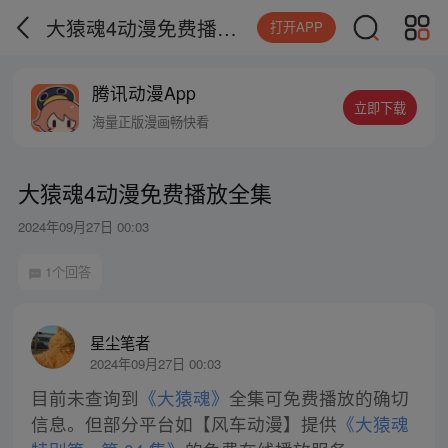
大猿魂4动漫免费播放全集
打开APP
腾讯动漫App
立即下载
海量正版漫画畅快看
大猿魂4动漫免费播放全集
2024年09月27日 00:03
1个回答
星尘笔者
2024年09月27日 00:03
目前未查询到
《大猿魂》
全集可免费播放的确切
信息。但部分平台如【风车动漫】提供
《大猿魂