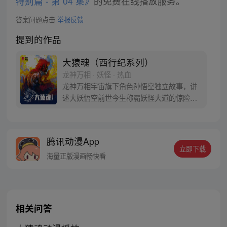
特别篇 - 第 04 集》
的免费在线播放服务。
答案问题点击
举报反馈
提到的作品
大猿魂（西行纪系列）
龙神万相 · 妖怪 · 热血
龙神万相宇宙旗下角色孙悟空独立故事，讲
述大妖悟空前世今生称霸妖怪大道的惊险历
程。 妖怪大道有自己的生存之道，某日，一
位猴妖因人类的祈愿从天而降，以鬼魈之名
响彻妖界，却因堕入暗魂无法再守护重要之
腾讯动漫App
人…六十年后，他再次破石而出，背负着守
立即下载
护族人的希望和信念打败了妖怪大道的霸
海量正版漫画畅快看
主，成为猴群之王，但故事仍在继续…
相关问答