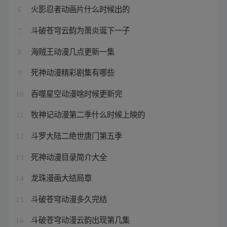
火影忍者动画片什么时候出的
6
斗破苍穹云韵为萧炎诞下一子
7
海贼王动漫几点更新一集
8
死神动漫精彩剧集有哪些
9
吞噬星空动漫啥时候更新完
10
牧神记动漫第二季什么时候上映的
11
斗罗大陆二绝世唐门第五季
12
死神动漫目录简介大全
13
龙珠漫画大结局章
14
斗破苍穹动漫多久完结
15
斗破苍穹动漫云韵出现第几集
16