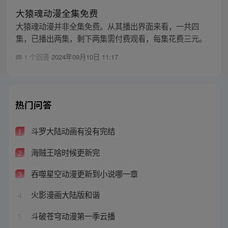
大猿魂动漫全集免费
大猿魂动漫并非全集免费。从其播出界面来看，一共四
集，已播出两集，剩下两集需付费观看，每集花费三元。
1 个回答
2024年09月10日 11:17
热门问答
斗罗大陆动画有没有完结
1
海贼王啥时候更新完
2
吞噬星空动漫更新到小说哪一章
3
火影漫画大陆版和谐
4
斗破苍穹动漫第一季云播
5