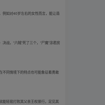
，例如对40岁左右的女性而言，能让造
战，“六贼”死了三个，“尸魔”涂君房
在不同情境下的特点也可能象征着勇敢
就能轻易打败其父亲王权景行，足见其