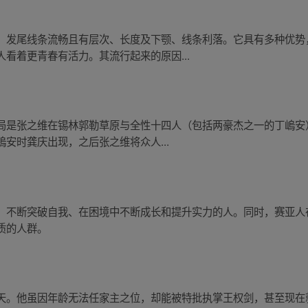
、发尾线条流畅且有层次、长度及下颚、线条利落。它具有多种优势
看着更青春有活力。其流行起来的原因...
是张之维在锡林郭勒草原与全性十四人（包括两豪杰之一的丁嵨安）决
安时龚庆出现，之后张之维将众人...
、不断突破自我、在困境中不断成长和提升实力的人。同时，赛亚人
质的人群。
天。他虽因年龄无法任家主之位，却能被特批执掌王权剑，甚至现在