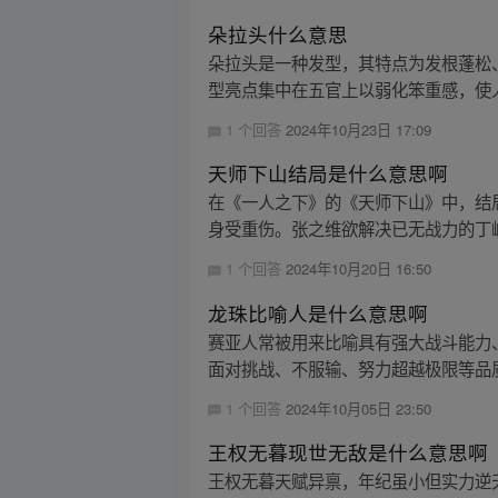
朵拉头什么意思
朵拉头是一种发型，其特点为发根蓬松
型亮点集中在五官上以弱化笨重感，使人
1 个回答
2024年10月23日 17:09
天师下山结局是什么意思啊
在《一人之下》的《天师下山》中，结局
身受重伤。张之维欲解决已无战力的丁嵨
1 个回答
2024年10月20日 16:50
龙珠比喻人是什么意思啊
赛亚人常被用来比喻具有强大战斗能力
面对挑战、不服输、努力超越极限等品
1 个回答
2024年10月05日 23:50
王权无暮现世无敌是什么意思啊
王权无暮天赋异禀，年纪虽小但实力逆