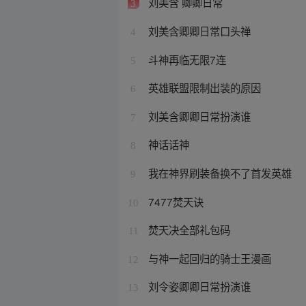
刘美含 卿卿日常
3
刘美含卿卿日常口头禅
4
斗神再临无限7连
5
英雄联盟限制出装的原因
6
刘美含卿卿日常扮演谁
7
神话话神
8
我在神界刷装备换不了首发英雄
9
7477焚天诀
10
焚天决全部礼包码
11
与神一起回归的骑士王漫画
12
刘令姿卿卿日常扮演谁
13