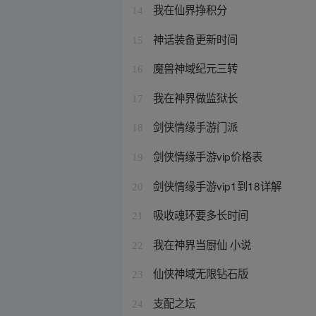
我在仙界挣积分
14
神话装备更新时间
15
魔兽神域纪元三转
16
我在神界做监狱长
17
剑侠情缘手游门派
18
剑侠情缘手游vip价格表
19
剑侠情缘手游vip1到18详解
20
吸收魂环要多长时间
21
我在神界当厨仙 小说
22
仙侠神域无限钻石版
23
支配之坛
24