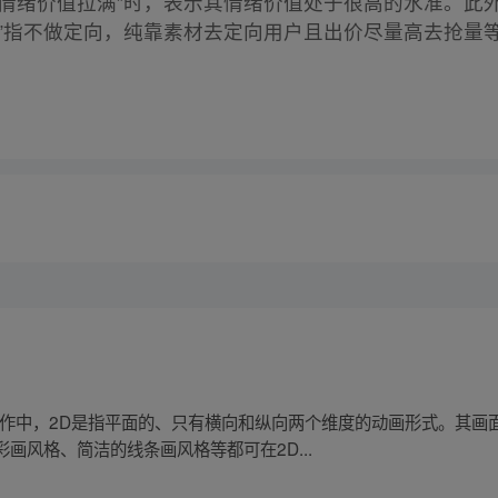
情绪价值拉满”时，表示其情绪价值处于很高的水准。此外
满”指不做定向，纯靠素材去定向用户且出价尽量高去抢量
制作中，2D是指平面的、只有横向和纵向两个维度的动画形式。其画
画风格、简洁的线条画风格等都可在2D...