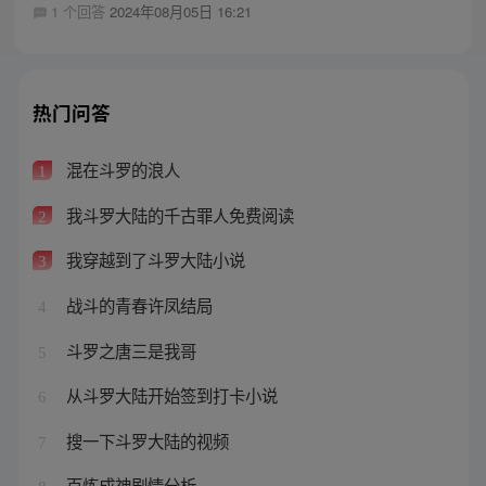
1 个回答
2024年08月05日 16:21
热门问答
混在斗罗的浪人
1
我斗罗大陆的千古罪人免费阅读
2
我穿越到了斗罗大陆小说
3
战斗的青春许凤结局
4
斗罗之唐三是我哥
5
从斗罗大陆开始签到打卡小说
6
搜一下斗罗大陆的视频
7
百炼成神剧情分析