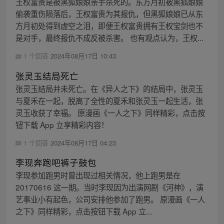
王权富贵是被黑狐娘娘亲手杀死的。东方月初被黑狐娘娘
偷袭重伤陨落后，王权富贵为其报仇，但黑狐娘娘已从东
方月初处得到虚空之泪，即便王权富贵拥有王权宝剑也不
是对手，最终报仇不成反被杀害。 也有观点认为，王权...
1 个回答
2024年08月17日 10:43
张灵玉结局死亡
张灵玉结局并未死亡。在《异人之下》的结局中，张灵玉
与夏禾在一起，脱离了全性的夏禾和张灵玉一起生活，张
灵玉收获了幸福。 原漫画《一人之下》同样精彩，点击按
钮下载 App 立享精彩内容！
1 个回答
2024年08月17日 04:23
李现奔跑吧裤子鼓包
李现参加跑男时曾出现过相关情况，他上跑男是在
20170616 这一期。当时李现因为出演网剧《河神》，演
艺事业小有起色，公司安排他参加了跑男。 原漫画《一人
之下》同样精彩，点击按钮下载 App 立...