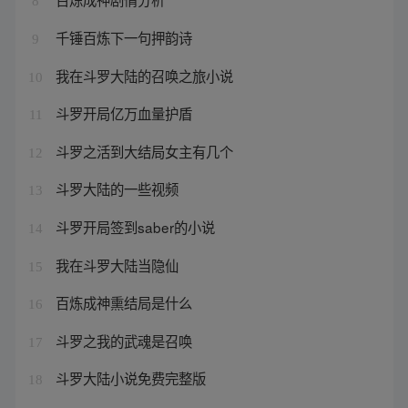
8
千锤百炼下一句押韵诗
9
我在斗罗大陆的召唤之旅小说
10
斗罗开局亿万血量护盾
11
斗罗之活到大结局女主有几个
12
斗罗大陆的一些视频
13
斗罗开局签到saber的小说
14
我在斗罗大陆当隐仙
15
百炼成神熏结局是什么
16
斗罗之我的武魂是召唤
17
斗罗大陆小说免费完整版
18