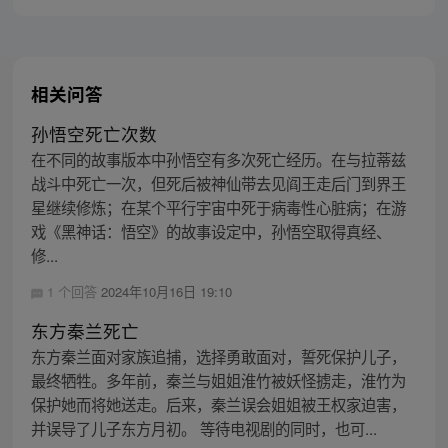
相关问答
孙悟空死亡次数
在不同的故事版本中孙悟空有多次死亡经历。在与拉蒂兹
战斗中死亡一次，但死后被神仙带去见阎王走后门到界王
星继续修炼；在某个平行宇宙中死于病毒性心脏病；在游
戏《黑神话：悟空》的故事设定中，孙悟空取得真经、
修...
1 个回答
2024年10月16日 19:10
东方秦兰死亡
东方秦兰面对家族追捕，选择勇敢面对，誓死保护儿子，
最终牺牲。多年前，秦兰与姐姐淮竹被妖怪掳走，淮竹为
保护她而将她送走。后来，秦兰误会姐姐被王权家迫害，
并误导了儿子东方月初。 等待电视剧的同时，也可...