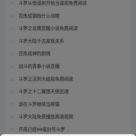
斗罗从悟道树开始当道祖免费阅读
19
百炼成钢指什么动物
20
斗罗之龙鹰觉醒小说免费阅读
21
斗罗大陆千古家族关系
22
百炼成神的剧情
23
战斗的青春小说连播
24
斗罗之活到大结局免费阅读
25
斗罗之十二翼堕天使武魂
26
混在斗罗继续当熊猫
27
斗罗大陆免费播放高清视频
28
开局已经99级封号斗罗
29