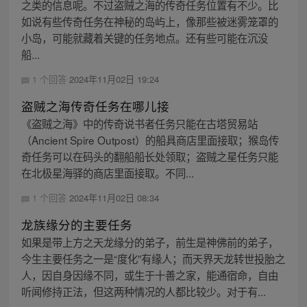
之类的信息呢。不过盗贼之海的传奇任务位置有不少。比
如说有些传奇任务在神秘的岛屿上，像那些被迷雾笼罩的
小岛，可能就藏着关键的任务地点。还有些可能在沉没
船...
1 个回答
2024年11月02日 19:24
盗贼之海传奇任务在哪儿接
《盗贼之海》中的传奇说书者任务只能在古塔贸易站
（Ancient Spire Outpost）的船具商店里面接取；猴岛传
奇任务可以在码头的翻船船长处领取；盗贼之星任务只能
在北极星海驿的商店里面接取。不同...
1 个回答
2024年11月02日 08:34
龙族缘分的主要任务
如果是带上方之天龙缘分的弟子，前生是神佛前的弟子，
今生主要任务之一是“度化”有缘人；而天界天龙转世投胎之
人，因自身因缘不同，或生于十善之家，能通宿命，自由
听闻修持正法，但这两种情况的人都比较少。对于有...