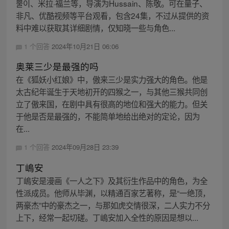
뿔이、米拉·福兰等，导演为Hussain、陈敬。可在量子、
非凡、优酷视频等平台观看，包含24集，不过从提供的资
料中难以获取其详细剧情，仅知晓一些与角色...
1 个回答
2024年10月21日 06:06
奥莱三少是最强的吗
在《狐妖小红娘》中，傲来三少是实力强大的角色。他是
太古纪年诞生于天地初开的四猴之一，与其他三猴共同创
立了傲来国，在剧中具有很高的地位和强大的能力。但关
于他是否是最强的，不能简单地给出绝对的定论，因为
在...
1 个回答
2024年09月28日 23:39
丁嶋安
丁嶋安是漫画《一人之下》及其衍生作品中的角色，为全
性派成员。他师从毕渊，以精通百家艺著称，是“一绝顶，
两豪杰”中的豪杰之一，与那如虎交情很深，二人实力不分
上下，经常一起切磋。丁嶋安加入全性的原因是想以...