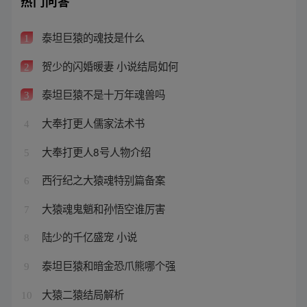
热门问答
泰坦巨猿的魂技是什么
1
贺少的闪婚暖妻 小说结局如何
2
泰坦巨猿不是十万年魂兽吗
3
大奉打更人儒家法术书
4
大奉打更人8号人物介绍
5
西行纪之大猿魂特别篇备案
6
大猿魂鬼魈和孙悟空谁厉害
7
陆少的千亿盛宠 小说
8
泰坦巨猿和暗金恐爪熊哪个强
9
大猿二猿结局解析
10