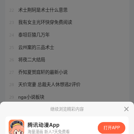
术士荆轲是术士什么意思
22
我有女主光环快穿免费阅读
23
泰坦巨猿几万年
24
云州案的三品术士
25
将夜二大结局
26
乔知夏贺庭轩的最新小说
27
天价宠妻 总裁夫人休想逃2评价
28
nga小说板块
29
大猿魂一共多少集完结了
继续浏览精彩内容
30
腾讯动漫App
打开APP
海量漫画 新人7天免费看