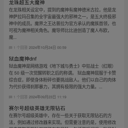
龙珠超五大魔神
在龙珠相关设定中，提到的魔神有魔神德米古拉，他是龙
神萨拉玛召集的全宇宙最强大的邪神之一，是五大终极邪
神中的成员。魔界之王达普拉为官方承认的魔族首领，也
可视为魔神相关角色。魔导师比比迪创造了魔人布欧，
魔...
1 个回答
2024年10月24日 00:59
狱血魔神dnf
狱血魔神是网络游戏《地下城与勇士》中狂战士（红眼）
在 50 级一次觉醒转职之后的称谓。 狱血魔神屈服于卡赞
综合症，即使身体粉碎也要挑战敌人。他们以自己的肉体
为代价获得刹那暴力，其拥有极限的强大力量。...
1 个回答
2024年09月23日 11:19
赛尔号超级英雄无限钻石
在赛尔号超级英雄中，存在一些关于获取无限钻石的方
法，例如通过修改器来实现。但需要注意的是，使用修改