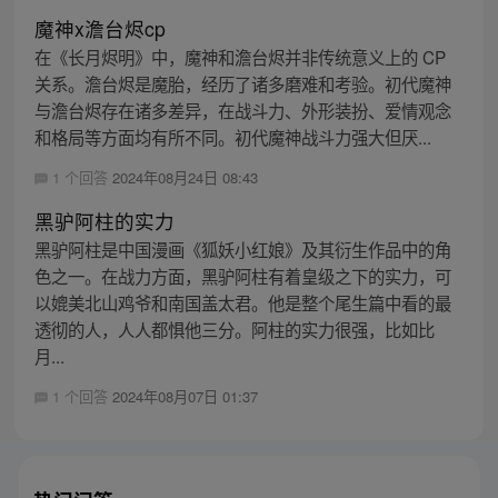
魔神x澹台烬cp
在《长月烬明》中，魔神和澹台烬并非传统意义上的 CP
关系。澹台烬是魔胎，经历了诸多磨难和考验。初代魔神
与澹台烬存在诸多差异，在战斗力、外形装扮、爱情观念
和格局等方面均有所不同。初代魔神战斗力强大但厌...
1 个回答
2024年08月24日 08:43
黑驴阿柱的实力
黑驴阿柱是中国漫画《狐妖小红娘》及其衍生作品中的角
色之一。在战力方面，黑驴阿柱有着皇级之下的实力，可
以媲美北山鸡爷和南国盖太君。他是整个尾生篇中看的最
透彻的人，人人都惧他三分。阿柱的实力很强，比如比
月...
1 个回答
2024年08月07日 01:37