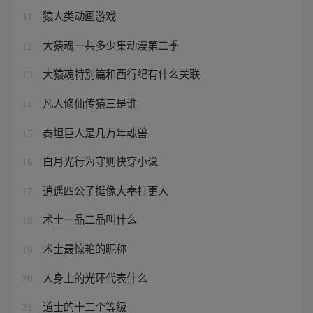
猿人类动画游戏
11
大猿魂一共多少集动漫第二季
12
大猿魂特别篇和西行纪有什么关联
13
凡人修仙传猿三是谁
14
泰坦巨人是几万年魂兽
15
白月光行为守则快穿小说
16
逍遥四公子挺像大奉打更人
17
术士一品二品叫什么
18
术士最惊艳的昵称
19
人身上的光环代表什么
20
道士的十二个等级
21