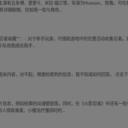
演有五条博、뿔뿔이、米拉·福兰等，导演为Hussain、陈敬。可
详细剧情，仅知晓一些与角色...
**忍者收藏**： - 对于新手玩家，可借助游戏中的优惠活动收集忍
队佐助成长助手...
相关内容，对不起，根据检索到的信息，我不知道如何回答。 点击
片信息，例如经典的动漫壁纸等。同时，在《火影忍者》中还有一些
为鸣人吸取毒素、小樱治疗雏田时的...