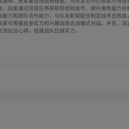
性独特，玩家要合理运用技能，与队友合作打败敌方阵营
性。玩家通过完成任务获取经验和金币，提升角色能力并
应能力和团队合作能力，与队友默契配合制定战术击败敌
玩家可根据自身实力和兴趣选择合适模式对战。并且，该
交流玩法心得，组建战队比拼实力。