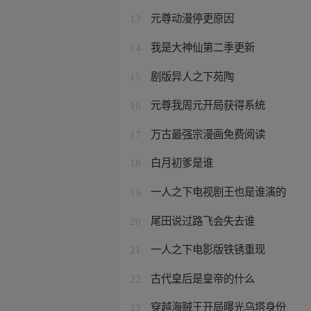
元尊动漫停更原因
13
我是大神仙第二季更新
14
剧版异人之下苑陶
15
元尊我周元开局获得系统
16
万古最强宗漫画免费阅读
17
白月初爹是谁
18
一人之下电视剧王也是谁演的
19
尾田说过路飞会失去谁
20
一人之下电影版铁锈重现
21
古代皇后是皇帝的什么
22
穿越海贼王开局曝光乌塔身份
23