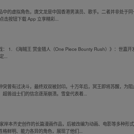
品中的虚拟角色，唐文龙是中国香港男演员、歌手。二者并非处于同
按钮下载 App 立享精彩...
. 《海贼王 赏金猎人（One Piece Bounty Rush）》：世
...
冲突曾有过决斗，最终双双被封印。十万年后，冥王即将苏醒，为阻
超兽战士们的信念逐渐崩溃。雪皇代表着...
画家岸本齐史创作的长篇漫画作品，后被改编为动画、电影等多种形
格鲜明、能力各异的角色，展现了他们...