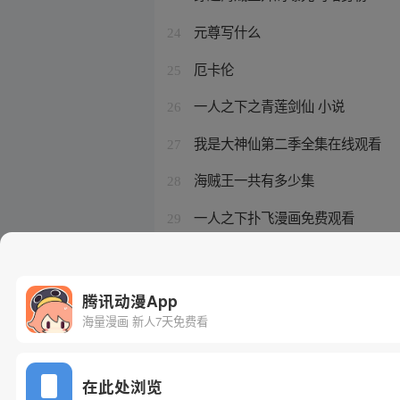
元尊写什么
24
厄卡伦
25
一人之下之青莲剑仙 小说
26
我是大神仙第二季全集在线观看
27
海贼王一共有多少集
28
一人之下扑飞漫画免费观看
29
超级赛亚人4融合
30
腾讯动漫App
海量漫画 新人7天免费看
在此处浏览