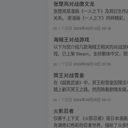
张楚岚对战唐文龙
张楚岚是漫画《一人之下》及其衍生作
关系。 原漫画《一人之下》同样精彩，点击
1 个回答
2024年09月12日 09:18
海贼王对战游戏
以下为您介绍几款海贼王相关的对战游戏： 1
戏，已上架 Steam，支持繁体中文，预定
1 个回答
2024年09月10日 23:39
冥王对战雪皇
在《超兽武装》中，冥王和雪皇因理念
踏上剿灭冥王之路。然而随着剧情发展，
1 个回答
2024年09月05日 09:10
火影忍者
仅基于上下文 《火影忍者》是日本漫
充满奇幻色彩的忍者世界，描绘了众多性