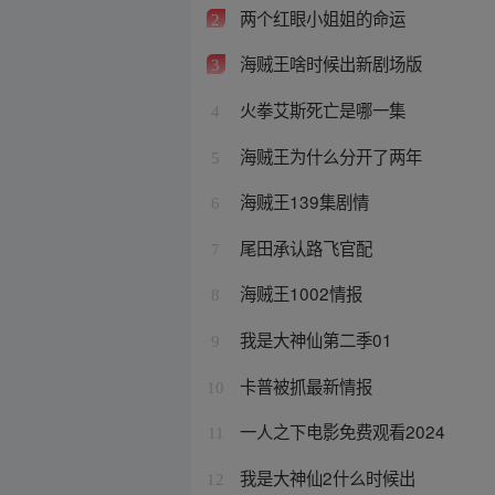
两个红眼小姐姐的命运
2
海贼王啥时候出新剧场版
3
火拳艾斯死亡是哪一集
4
海贼王为什么分开了两年
5
海贼王139集剧情
6
尾田承认路飞官配
7
海贼王1002情报
8
我是大神仙第二季01
9
卡普被抓最新情报
10
一人之下电影免费观看2024
11
我是大神仙2什么时候出
12