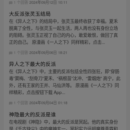
1 个回答
2024年09月12日 10:11
大反派张灵玉结局
在《异人之下》的结局中，张灵玉最终收获了幸福。夏禾
脱离了全性，与张灵玉一起生活，两人再也没有身份立场
的阻碍。张灵玉正视了自己的内心，敢爱敢恨，做回了真
正的自己。 原漫画《一人之下》同样精彩，点击...
1 个回答
2024年09月06日 18:21
异人之下最大的反派
在《异人之下》中，主要的反派包括全性四张狂，即“穿肠
毒”窦梅、“刮骨刀”夏禾、“祸根苗”沈冲、“雷烟炮” 高宁，此
外，还有王家的王并、马仙洪等。 原漫画《一人之下》同
样精彩，点击按钮下载 App...
1 个回答
2024年09月04日 01:18
神隐最大的反派是谁
在电视剧《神隐》中，最大的反派是冥起。他的真实身份
是《千古玦尘》中的魔神玄一。冥起实力远超魔尊青霖和