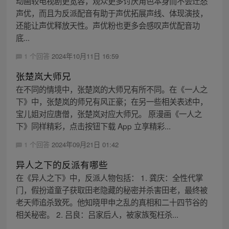
动画较电视剧更宽容，观众更多讨厌角色本身而不会迁怒
声优，而且为反派配音有助于声优拓展声线、体现演技，
还能让声优释放天性。声优粉也更多会感叹声优配音功
底...
1 个回答
2024年10月11日 16:59
张楚岚大师兄
在不同的情境中，张楚岚的大师兄有所不同。在《一人之
下》中，张楚岚的师兄有风正豪；在另一些相关表述中，
宝儿姐对应唐僧，张楚岚对应大师兄。 原漫画《一人之
下》同样精彩，点击按钮下载 App 立享精彩...
1 个回答
2024年09月21日 01:42
异人之下的反派有哪些
在《异人之下》中，反派人物包括： 1. 龚庆：全性代掌
门，假扮道童子获取田老隐藏的秘密并杀害田老，最终被
老天师追杀致死。他知晓甲申之乱的真相和二十四节谷的
相关秘密。 2. 吕良：吕家后人，被家族冤枉杀...