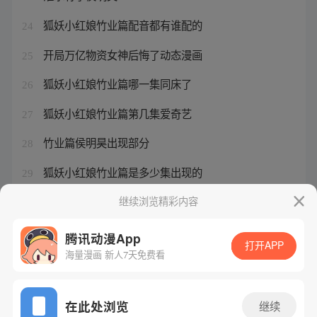
狐妖小红娘竹业篇配音都有谁配的
24
开局万亿物资女神后悔了动态漫画
25
狐妖小红娘竹业篇哪一集同床了
26
狐妖小红娘竹业篇第几集爱奇艺
27
竹业篇侯明昊出现部分
28
狐妖小红娘竹业篇是多少集出现的
29
百砍鸡怎样做才嫩
继续浏览精彩内容
30
腾讯动漫App
打开APP
海量漫画 新人7天免费看
腾讯漫画
起点读书
QQ阅读
网站备案/许可证号：粤B2-20090059-5
在此处浏览
继续