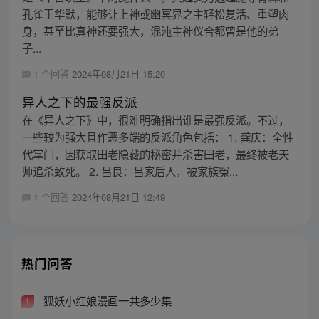
孔雀王华默，能够让上神或幽冥界之主轻松复活、重塑肉
身，甚至比真神还要强大，混沌主神仪合都曾是他的弟
子...
1 个回答
2024年08月21日 15:20
异人之下的最强反派
在《异人之下》中，很难明确指出谁是最强反派。不过，
一些较为强大且作恶多端的反派角色包括： 1. 龚庆：全性
代掌门，因获取田老隐藏的秘密并杀害田老，最终被老天
师追杀致死。 2. 吕良：吕家后人，被家族冤...
1 个回答
2024年08月21日 12:49
热门问答
狐妖小红娘漫画一共多少集
1