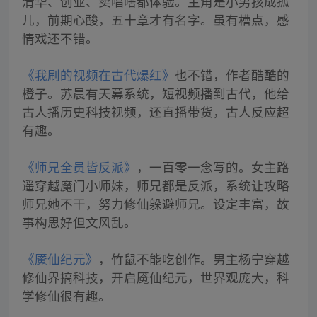
清华、创业、卖唱啥都体验。主角是小男孩成孤
儿，前期心酸，五十章才有名字。虽有槽点，感
情戏还不错。
《我刷的视频在古代爆红》
也不错，作者酷酷的
橙子。苏晨有天幕系统，短视频播到古代，他给
古人播历史科技视频，还直播带货，古人反应超
有趣。
《师兄全员皆反派》
，一百零一念写的。女主路
遥穿越魔门小师妹，师兄都是反派，系统让攻略
师兄她不干，努力修仙躲避师兄。设定丰富，故
事构思好但文风乱。
《魇仙纪元》
，竹鼠不能吃创作。男主杨宁穿越
修仙界搞科技，开启魇仙纪元，世界观庞大，科
学修仙很有趣。