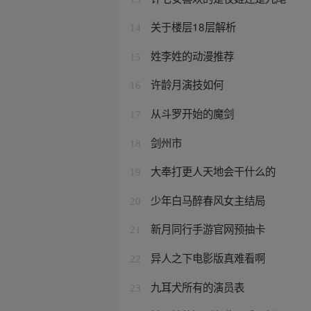
关于楼层18层解析
14
姓李姓的动漫推荐
15
许龄月演技如何
16
从斗罗开始的魔剑
17
剑州市
18
大奉打更人天地会干什么的
19
少年白马醉春风女主结局
20
新月同行手游官网预抽卡
21
异人之下电影版真难看啊
22
九耳犬所有的演员表
23