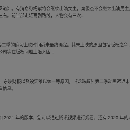
罗道》。有消息称杨紫将会继续出演女主，秦俊杰不会继续出演男主
右。前半部走轻喜剧路线，人物会有三次...
《龙珠超》第二季的确切上映时间尚未最终确定。其未上映的原因包括版权
司等在版权问题上陷入困...
于版权之争、东映财报以及设定难以统一等原因，《龙珠超》第二季动画迟
看信息。
2021 年的版本，您可以通过腾讯视频进行观看。还有 2020 