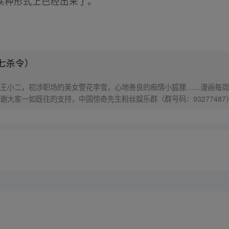
某种形式上已经出来了。
七杀令）
王小二，初涉职场的美女警花李雪，心地善良的痴情小狐狸……漫画每周
谢大家一如既往的支持，中国惊奇先生粉丝娱乐群（群号码：9327748
87