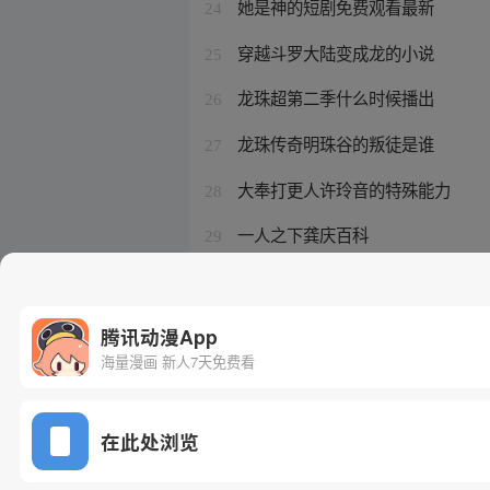
她是神的短剧免费观看最新
24
穿越斗罗大陆变成龙的小说
25
龙珠超第二季什么时候播出
26
龙珠传奇明珠谷的叛徒是谁
27
大奉打更人许玲音的特殊能力
28
一人之下龚庆百科
29
在斗一做魂导器的小说
30
腾讯动漫App
海量漫画 新人7天免费看
在此处浏览