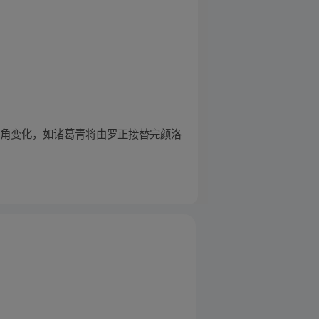
多选角变化，如诸葛青将由罗正接替完颜洛