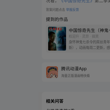
况看，
《中国惊奇先生》
第二季
答案问题点击
举报反馈
提到的作品
中国惊奇先生（神鬼
权迎升 · 灵异 · 搞笑
身怀神鬼七杀令的屌丝青年
新），动画每周二更新，感
乐二群，群号码：2739423
腾讯动漫App
海量正版漫画畅快看
相关问答