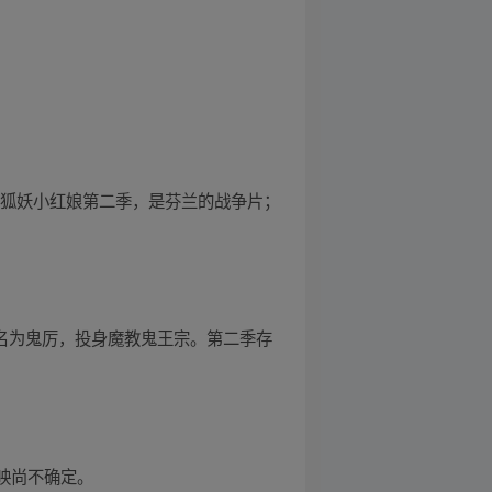
料提到有狐妖小红娘第二季，是芬兰的战争片；
已改名为鬼厉，投身魔教鬼王宗。第二季存
上映尚不确定。