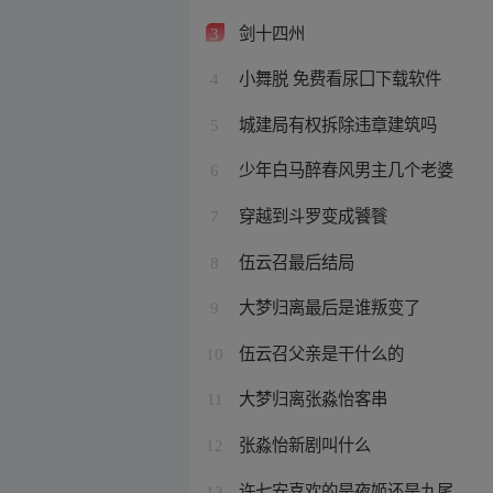
剑十四州
3
小舞脱 免费看尿囗下载软件
4
城建局有权拆除违章建筑吗
5
少年白马醉春风男主几个老婆
6
穿越到斗罗变成饕餮
7
伍云召最后结局
8
大梦归离最后是谁叛变了
9
伍云召父亲是干什么的
10
大梦归离张淼怡客串
11
张淼怡新剧叫什么
12
许七安喜欢的是夜姬还是九尾
13