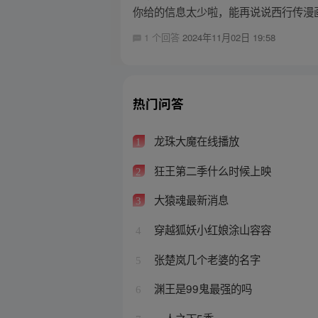
你给的信息太少啦，能再说说西行传漫
1 个回答
2024年11月02日 19:58
热门问答
龙珠大魔在线播放
1
狂王第二季什么时候上映
2
大猿魂最新消息
3
穿越狐妖小红娘涂山容容
4
张楚岚几个老婆的名字
5
渊王是99鬼最强的吗
6
一人之下5季