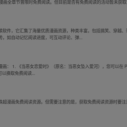
，《大主宰》漫画全章节曾限时免费阅读。但目前是否有免费阅读的活动暂未获
读软件，它汇集了海量优质漫画资源，种类丰富，包括搞笑、穿越、
，如自动记忆阅读进度，可互动评论、弹...
： 1. 《当恶女恋爱时》（原名：当恶女坠入爱河），您可以在 P
可以换取免费阅读...
珠超漫画免费阅读资源。但需要注意的是，获取免费阅读资源时要注