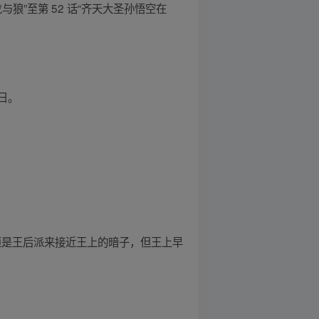
狼”至第 52 话“齐天大圣孙悟空在
日。
，恒是王后派来接近王上的暗子，但王上早