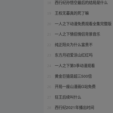
西行纪孙悟空最后的结局是什么
18
王权无暮真的死了嘛
19
一人之下动漫免费观看全集完整版
20
一人之下情侣情侣背景音乐
21
纯正阳炎为什么富贵不
22
东方月初爱涂山红红吗
23
一人之下第3季动漫观看
24
黄金巨猿是超三500倍
25
开局一座山漫画G站免费
26
狂王后续叫什么
27
西行纪2021年播出时间
28