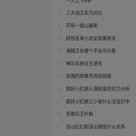
7
三大战王实力对比
8
开局一座山最新
9
妖怪名单小龙女和童养夫
10
海贼王在哪个平台可以看
11
神兵玄奇狂王退化
12
玫瑰的故事苏苏的结局
13
狐妖小红娘人造妖皇的实力分析
14
狐妖小红娘三少被什么法宝打中
15
至尊兵王叶枫
16
涂山红红和涂山璟是什么关系
17