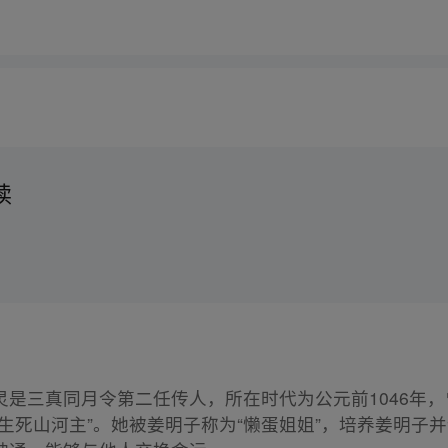
读
灵是三真同月令第二任传人，所在时代为公元前1046年
生死山河主”。她被姜明子称为“懒蛋姐姐”，培养姜明子