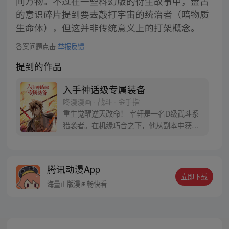
间万物。不过在一些科幻版的衍生故事中，盘古
的意识碎片提到要去敲打宇宙的统治者（暗物质
生命体），但这并非传统意义上的打架概念。
答案问题点击
举报反馈
提到的作品
入手神话级专属装备
咚漫漫画 · 战斗 · 金手指
重生觉醒逆天改命！ 宰轩是一名D级武斗系
猎袭者。在机缘巧合之下，他从副本中获得
了世界上独一无二的神话级专属装备“奥丁遗
失之眼”，从此便重新开启了自己与众不同的
命运！？
腾讯动漫App
立即下载
海量正版漫画畅快看