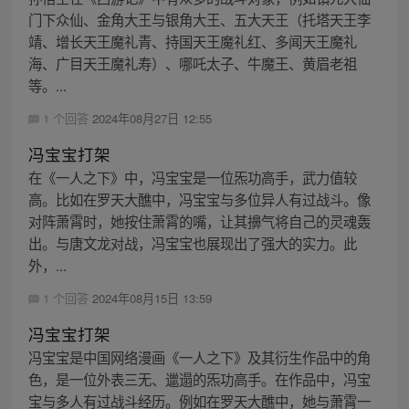
门下众仙、金角大王与银角大王、五大天王（托塔天王李
靖、增长天王魔礼青、持国天王魔礼红、多闻天王魔礼
海、广目天王魔礼寿）、哪吒太子、牛魔王、黄眉老祖
等。...
1 个回答
2024年08月27日 12:55
冯宝宝打架
在《一人之下》中，冯宝宝是一位炁功高手，武力值较
高。比如在罗天大醮中，冯宝宝与多位异人有过战斗。像
对阵萧霄时，她按住萧霄的嘴，让其擤气将自己的灵魂轰
出。与唐文龙对战，冯宝宝也展现出了强大的实力。此
外，...
1 个回答
2024年08月15日 13:59
冯宝宝打架
冯宝宝是中国网络漫画《一人之下》及其衍生作品中的角
色，是一位外表三无、邋遢的炁功高手。在作品中，冯宝
宝与多人有过战斗经历。例如在罗天大醮中，她与萧霄一