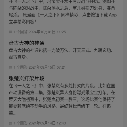
在《一人之下》中，冯宝宝在水中有过战斗经历。例如在
与陈朵的对战中，陈朵落水之后，宝儿姐提刀近身，准备
厮杀。 原漫画《一人之下》同样精彩，点击按钮下载 App
立享精彩内容！
1 个回答
2024年10月01日 11:25
盘古大神的神通
盘古大神的神通包括一力破万法、开天三式、九转玄功、
盘古真身。
1 个回答
2024年09月15日 07:21
张楚岚打架片段
在《一人之下》中，张楚岚有多处打架的片段。比如在国
产动漫番的第二集，张楚岚异人身份曝光跟宝宝打架。在
罗天大醮初赛中，张楚岚初赛一胜三，这场比赛他保持了
能耍赖就绝不动手的风格，最终轻松晋级下一轮。在追
整...
1 个回答
2024年09月14日 12:43