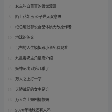
女主叫白箐箐的兽世漫画
7
陌上花如玉 公子世无双意思
8
绝色道侣都说吾皇体质无敌原作者
9
地球的英文
10
吕布的人生模拟器小说免费观看
11
九星毒奶主角星宠介绍
12
妖神记出到第几季了
13
万人之上打一字
14
天骄战纪的女主是谁
15
万人之上短剧柳静妍
16
2070年地球还有人吗
17