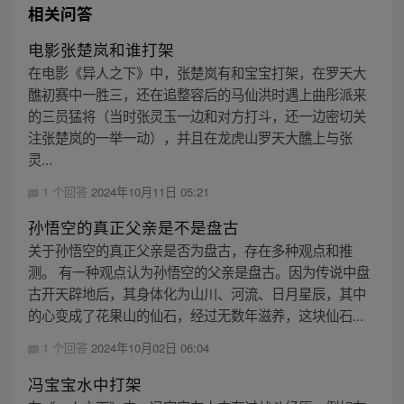
相关问答
电影张楚岚和谁打架
在电影《异人之下》中，张楚岚有和宝宝打架，在罗天大
醮初赛中一胜三，还在追整容后的马仙洪时遇上曲彤派来
的三员猛将（当时张灵玉一边和对方打斗，还一边密切关
注张楚岚的一举一动），并且在龙虎山罗天大醮上与张
灵...
1 个回答
2024年10月11日 05:21
孙悟空的真正父亲是不是盘古
关于孙悟空的真正父亲是否为盘古，存在多种观点和推
测。 有一种观点认为孙悟空的父亲是盘古。因为传说中盘
古开天辟地后，其身体化为山川、河流、日月星辰，其中
的心变成了花果山的仙石，经过无数年滋养，这块仙石...
1 个回答
2024年10月02日 06:04
冯宝宝水中打架