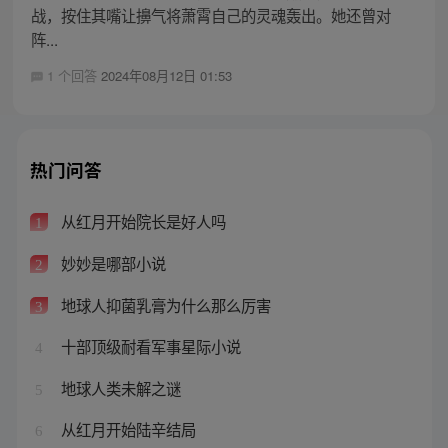
战，按住其嘴让擤气将萧霄自己的灵魂轰出。她还曾对
阵...
1 个回答
2024年08月12日 01:53
热门问答
从红月开始院长是好人吗
1
妙妙是哪部小说
2
地球人抑菌乳膏为什么那么厉害
3
十部顶级耐看军事星际小说
4
地球人类未解之谜
5
从红月开始陆辛结局
6