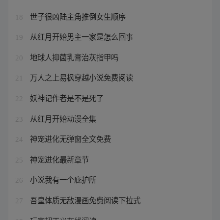
世子很凶陆主角推倒女生顺序
18
从红月开始男主一家是怎么回事
19
地球人抑菌乳膏治灰指甲吗
20
万人之上易枫穿越小说免费阅读
21
妖神记作者是不是死了
22
从红月开始动漫全集
23
神宠进化无弹窗全文免费
24
神宠进化最新章节
25
小说我有一个庇护所
26
吾皇体质无敌漫画免费阅读下拉式
27