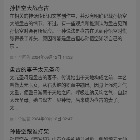
孙悟空大战盘古
在相关的神话传说和文学创作中，并没有明确记载孙悟空
大战盘古的情节。不过，有一些观点和推测认为盘古见到
孙悟空时会有所反应。一种说法是盘古在见到孙悟空时慌
张得丢了斧头，原因可能是盘古担心孙悟空知晓自己的
崇...
1 个回答
2024年09月12日 14:32
盘古的妻子太元圣母
太元圣母是盘古的妻子。传说她出于天地构成之前，本名
叫做太元玉女，从石头缝的积血中蹦出。因身上混沌之气
太重，便整日游荡于天地之间，呼吸吐纳灵均之气，自封
太元圣母。她与盘古一见钟情，后来成为盘古的妻子。
太...
1 个回答
2024年09月12日 02:47
孙悟空跟谁打架
孙悟空在《西游记》中有众多的战斗对象，例如镇元大仙