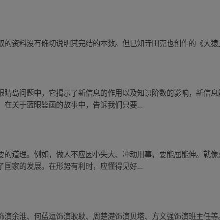
的资料没有确切说明其完结的本数。但已知寺田克也创作的《大猿王》单
眼睛岛问题中，它揭示了新信息的作用以及知识阶数的影响，新信息
在关于蓝眼鉴画的故事中，告诉我们只要...
要的道理。例如，做人不应因小失大、冲动用事，要能屈能伸。就像
国家的发展。在形势有利时，应懂得见好...
饰演余淮、何蓝逗饰演耿耿、周楚濋饰演贝塔、方文强饰演班主任等