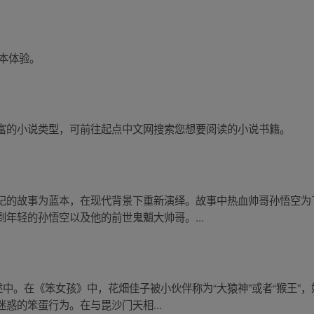
版本体验。
富的小说类型，可前往起点中文网搜索您想要阅读的小说书籍。
记的故事为蓝本，在现代背景下重新演绎。故事中热血帅哥孙悟空为
年轻的孙悟空以及他的前世鬼魈大帅哥。...
述中。在《笨女孩》中，花畑佳子被小伙伴称为“大猿神”或者“猴王”
惑的笨蛋行为。在与毘沙门天相...