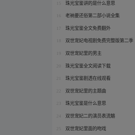
珠光宝鉴讲的是什么意思
15
老衲要还俗第二部小说全集
16
珠光宝鉴全文免费翻外
17
双世宠妃电视剧免费完整版第二季
18
双世宠妃里的男主
19
珠光宝鉴全文阅读下载
20
珠光宝鉴剧透在线观看
21
双世宠妃里的主题曲
22
珠光宝鉴是什么意思
23
双世宠妃二的演员表流觞
24
双世宠妃里面的吻戏
25