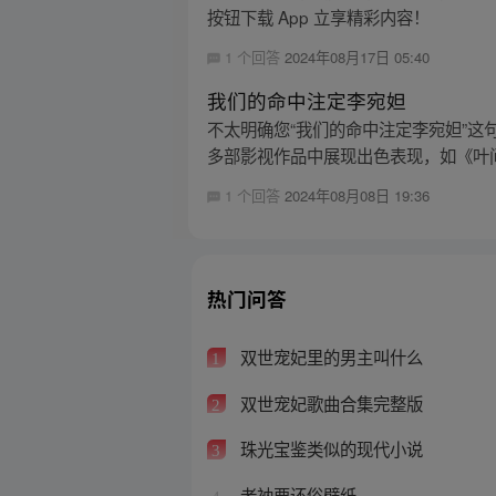
按钮下载 App 立享精彩内容！
1 个回答
2024年08月17日 05:40
我们的命中注定李宛妲
不太明确您“我们的命中注定李宛妲”这句
多部影视作品中展现出色表现，如《叶问 
1 个回答
2024年08月08日 19:36
热门问答
双世宠妃里的男主叫什么
1
双世宠妃歌曲合集完整版
2
珠光宝鉴类似的现代小说
3
老衲要还俗壁纸