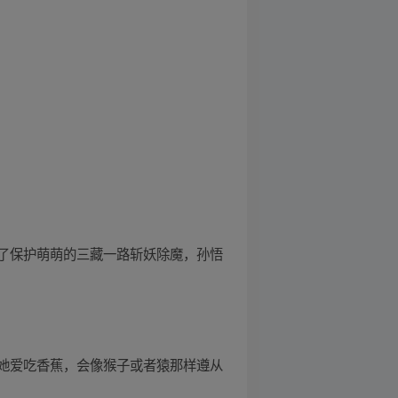
了保护萌萌的三藏一路斩妖除魔，孙悟
，她爱吃香蕉，会像猴子或者猿那样遵从