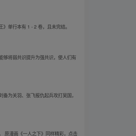
行本有 1 - 2 卷，且未完结。
能够将弱共识提升为强共识，使人们有
刘备为关羽、张飞报仇起兵攻打吴国，
。 原漫画《一人之下》同样精彩，点击