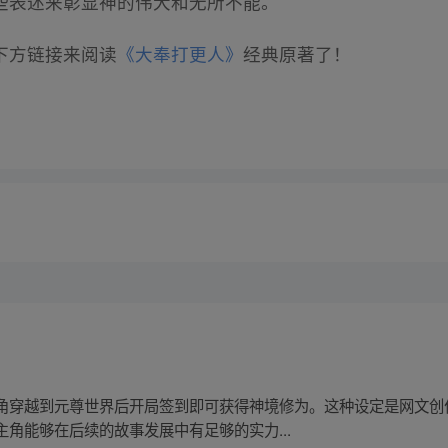
些表述来彰显神的伟大和无所不能。
下方链接来阅读
《大奉打更人》
经典原著了！
角穿越到元尊世界后开局签到即可获得神境修为。这种设定是网文创
角能够在后续的故事发展中有足够的实力...