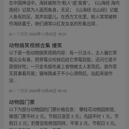
在中国神话中，海妖被称为“鲛人”或“泉客”，《山海经·海内
南经》记其为人面而鱼身，无足；《山海经·北山经》记载
人鱼有四足，其声如婴儿。在西方文化里，鲛人常常被称
作海妖塞壬，她们通常以红发女巫的形象出现...
1 个回答
2024年11月02日 16:31
动物搞笑视频合集 爆笑
以下是一些动物搞笑视频内容：有一只法斗，主人骗它草
莓尖尖有毒，把草莓尖咬掉后给它草莓屁股，还问它是不
是很好吃；一只金毛偷吃桌上食物被主人发现后，装作若
无其事看风景；猫咪跳桌子不小心滑倒后，站起来装作
没...
1 个回答
2024年10月26日 06:43
动物园门票
以下为部分动物园的门票价格信息： 攀枝花动物园熊馆、
猴馆门票平时 2 元，节假日涨至 3 元；鸟园平时 1 元，节
假日 2 元；豹警官和熊馆同样，平常 2 元，节假日 3 元。