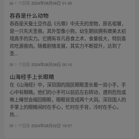
1 个回答
2024年08月08日 01:45
吞吞是什么动物
吞吞是天蚕土豆作品《元尊》中夭夭的宠物，原名祖饕，
是一只先天圣兽。其外型像小狗，幼生期就拥有媲美太初
境高手的实力。它拥有非凡吞食之术，食量极大，特别喜
欢吃源兽肉。随着剧情发展，其实力不断提升，达到了
圣...
1 个回答
2024年08月08日 00:10
山海经手上长眼睛
在《山海经》中，深目国的国民眼眶里长着一双小手，手
心中有眼睛。他们的小手可以前后左右转动，遇到危险或
晚上睡觉会缩回眼眶，眼眶就变成两个大洞。深目国人的
手掌上的眼睛闲时在手心，忙时在手背，冷时在手心，
热...
1 个回答
2024年08月02日 19:57