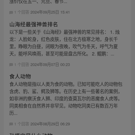
涨价仅在五一、元旦、春节...
1 个回答
2024年09月25日 15:41
山海经最强神兽排名
以下是一些关于《山海经》最强神兽的常见排名： 1. 烛
龙：人脸蛇身，红色皮肤，住在北方极寒之地，身长千
里，睁眼为白昼，闭眼为夜晚，吹气为冬天，呼气为夏
天，能呼风唤雨，甚至可能是盘古所化。 2. 鲲鹏：...
1 个回答
2024年09月07日 00:23
食人动物
食人动物是指以人类为食的动物。已知可能吃人的动物包
含虎、豹、鲨、鳄及狮等。在历史上有一些著名的案例，
如非洲的察沃食人狮、印度的查莫瓦尔的恶魔食人虎等。
同类相食在自然界并非罕见，动物吃同类已有数百万年
历...
1 个回答
2024年08月29日 06:29