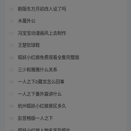
剧版东方月初改人设了吗
10
木蔑外公
11
冯宝宝动漫画风上去制作
12
王楚钦球鞋
13
狐妖小红娘免费观看全集完整版
14
三少和雅雅什么关系
15
一人之下2藏龙怎么回事
16
一人之下番外篇讲什么
17
杭州狐妖小红娘景区多久
18
彭昱畅版一人之下
19
狐妖小红娘人物名字及照片
20