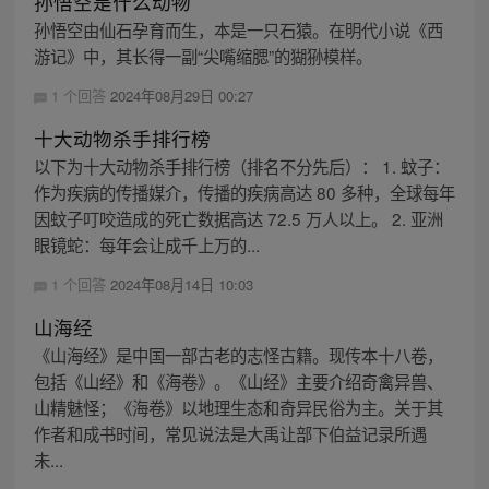
孙悟空是什么动物
孙悟空由仙石孕育而生，本是一只石猿。在明代小说《西
游记》中，其长得一副“尖嘴缩腮”的猢狲模样。
1 个回答
2024年08月29日 00:27
十大动物杀手排行榜
以下为十大动物杀手排行榜（排名不分先后）： 1. 蚊子：
作为疾病的传播媒介，传播的疾病高达 80 多种，全球每年
因蚊子叮咬造成的死亡数据高达 72.5 万人以上。 2. 亚洲
眼镜蛇：每年会让成千上万的...
1 个回答
2024年08月14日 10:03
山海经
《山海经》是中国一部古老的志怪古籍。现传本十八卷，
包括《山经》和《海卷》。《山经》主要介绍奇禽异兽、
山精魅怪；《海卷》以地理生态和奇异民俗为主。关于其
作者和成书时间，常见说法是大禹让部下伯益记录所遇
未...