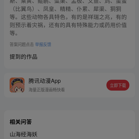
斯、乘黄、鲲鹏、粱渠、孟极、文鱼、鸩、蛮蛮
（比翼鸟）、凤皇、精精、仆累、犀渠、狪狪
等。这些动物各具特色，有的是祥瑞之兆，有的
则预示着灾祸，还有的具有特殊能力或药用价值
等。
答案问题点击
举报反馈
提到的作品
腾讯动漫App
立即下载
海量正版漫画畅快看
相关问答
山海经海妖