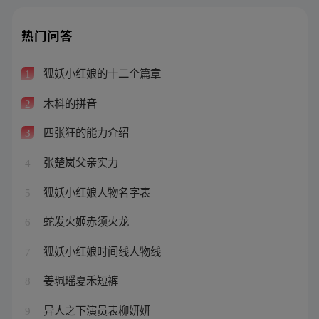
热门问答
狐妖小红娘的十二个篇章
1
木枓的拼音
2
四张狂的能力介绍
3
张楚岚父亲实力
4
狐妖小红娘人物名字表
5
蛇发火姬赤须火龙
6
狐妖小红娘时间线人物线
7
姜珮瑶夏禾短裤
8
异人之下演员表柳妍妍
9