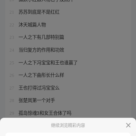
苏苏到底是不是红红
21
沐天城篇人物
22
一人之下有几部特别篇
23
当归复方的作用和功效
24
一人之下冯宝宝和王也谁赢了
25
一人之下曲彤长什么样
26
王也打得过冯宝宝么
27
张楚岚第一个对手
28
孤岛惊魂3和女王合体了吗
29
股神徐翔什么时候出来
继续浏览精彩内容
30