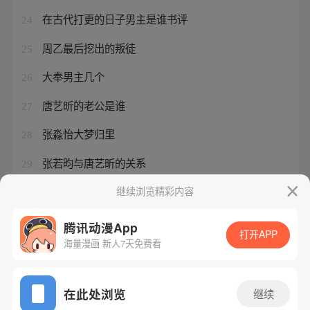
在古代打更的日子男主是谁书评
24
周乙最后挖出的叛徒
25
大奉男主几个
26
唐艺昕的老公是谁
27
张淼怡大梦归里
28
张若昀与唐艺昕的关系
29
张淼怡的眼睛大吗还是小
继续浏览精彩内容
30
腾讯动漫App
打开APP
海量漫画 新人7天免费看
腾讯漫画
起点读书
QQ阅读
网站备案/许可证号：粤B2-20090059-5
在此处浏览
继续
Copyright©1998 - 2026 Tencent. All Rights Reserved