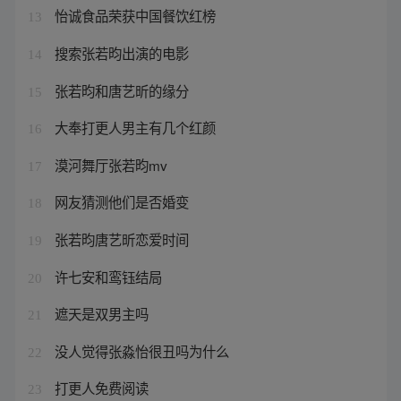
怡诚食品荣获中国餐饮红榜
13
搜索张若昀出演的电影
14
张若昀和唐艺昕的缘分
15
大奉打更人男主有几个红颜
16
漠河舞厅张若昀mv
17
网友猜测他们是否婚变
18
张若昀唐艺昕恋爱时间
19
许七安和鸾钰结局
20
遮天是双男主吗
21
没人觉得张淼怡很丑吗为什么
22
打更人免费阅读
23