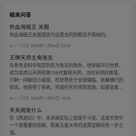
相关问答
热血海贼王 关服
热血海贼王关服是因为运营合同到期且不再续约。
1 个回答
2024年11月04日 23:30
王牌天师主角张玄
在参考资料中有提到名为张玄的角色，他穿越平行世界，
成为龙虎山天师府第108代紫袍天师。当时天师府衰落，
只剩一间破旧小道观，而世界处于全球僵临、妖魔横行的
状态。他获得了系统，完成任务可得到奖励，如鎏金紫...
1 个回答
2024年11月03日 18:45
天关阙是什么
在《西游记》中，天关阙实际上就是牛斗宫，这是天宫中
一个很重要的宫殿，距离玉皇大帝的凌霄宝殿仅有一步之
遥。