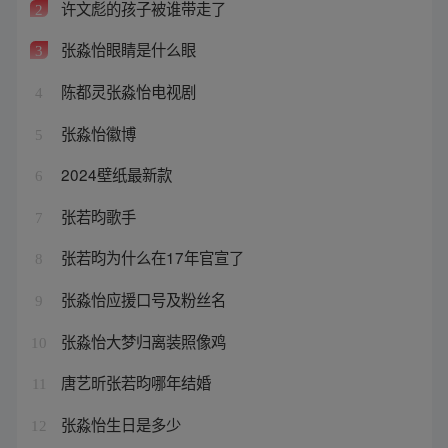
许文彪的孩子被谁带走了
2
张淼怡眼睛是什么眼
3
陈都灵张淼怡电视剧
4
张淼怡徽博
5
2024壁纸最新款
6
张若昀歌手
7
张若昀为什么在17年官宣了
8
张淼怡应援口号及粉丝名
9
张淼怡大梦归离装照像鸡
10
唐艺昕张若昀哪年结婚
11
张淼怡生日是多少
12