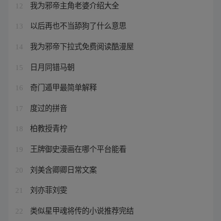
我为邪帝主角老婆介绍大全
12
以后再也不当舔狗了什么意思
13
我为邪帝下拉式免费阅读酷漫屋
14
日月同错马朝
15
奇门遁甲最简单解释
16
度过的拼音
17
柏教授青柠
18
王牌御史漫画在哪个平台能看
19
刘美含卿卿日常文案
20
刘亦菲刘雯
21
类似星甲魂将传的小说推荐完结
22