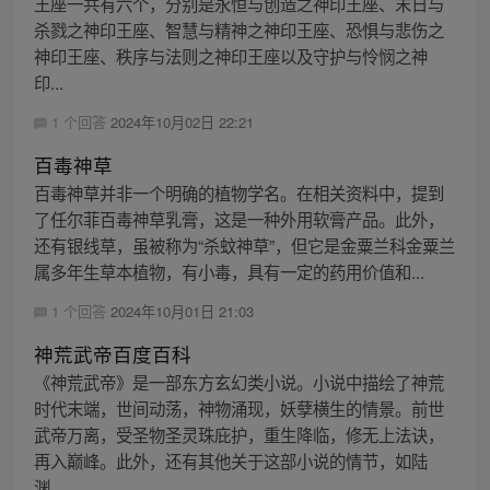
王座一共有六个，分别是永恒与创造之神印王座、末日与
杀戮之神印王座、智慧与精神之神印王座、恐惧与悲伤之
神印王座、秩序与法则之神印王座以及守护与怜悯之神
印...
1 个回答
2024年10月02日 22:21
百毒神草
百毒神草并非一个明确的植物学名。在相关资料中，提到
了任尔菲百毒神草乳膏，这是一种外用软膏产品。此外，
还有银线草，虽被称为“杀蚊神草”，但它是金粟兰科金粟兰
属多年生草本植物，有小毒，具有一定的药用价值和...
1 个回答
2024年10月01日 21:03
神荒武帝百度百科
《神荒武帝》是一部东方玄幻类小说。小说中描绘了神荒
时代末端，世间动荡，神物涌现，妖孽横生的情景。前世
武帝万离，受圣物圣灵珠庇护，重生降临，修无上法诀，
再入巅峰。此外，还有其他关于这部小说的情节，如陆
渊...