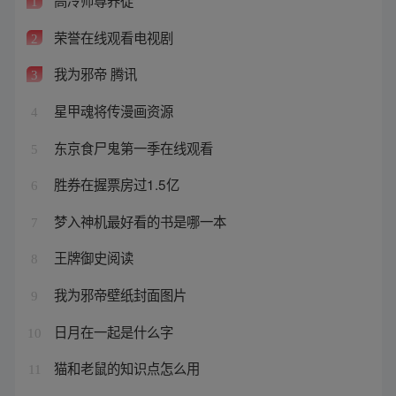
高冷师尊养徒
1
荣誉在线观看电视剧
2
我为邪帝 腾讯
3
星甲魂将传漫画资源
4
东京食尸鬼第一季在线观看
5
胜券在握票房过1.5亿
6
梦入神机最好看的书是哪一本
7
王牌御史阅读
8
我为邪帝壁纸封面图片
9
日月在一起是什么字
10
猫和老鼠的知识点怎么用
11