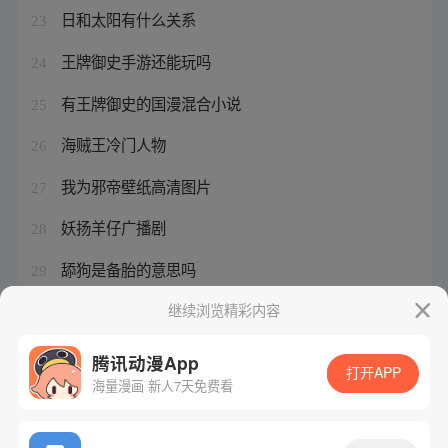
日和太阳有什么关系
23
王牌御史手游还能玩吗
24
有王牌御史的国漫混合小说
25
海贼王冷门人物
26
我为邪帝壁纸高清图片
27
妖扬羊仔广播剧
28
舔狗是备胎的意思吗
29
鬼灭之刃动画什么时候更新
继续浏览精彩内容
30
腾讯动漫App
打开APP
海量漫画 新人7天免费看
腾讯漫画
起点读书
QQ阅读