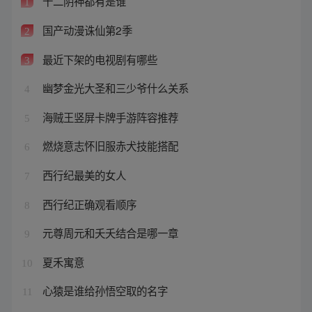
十二阴神都有是谁
1
国产动漫诛仙第2季
2
最近下架的电视剧有哪些
3
幽梦金光大圣和三少爷什么关系
4
海贼王竖屏卡牌手游阵容推荐
5
燃烧意志怀旧服赤犬技能搭配
6
西行纪最美的女人
7
西行纪正确观看顺序
8
元尊周元和夭夭结合是哪一章
9
夏禾寓意
10
心猿是谁给孙悟空取的名字
11