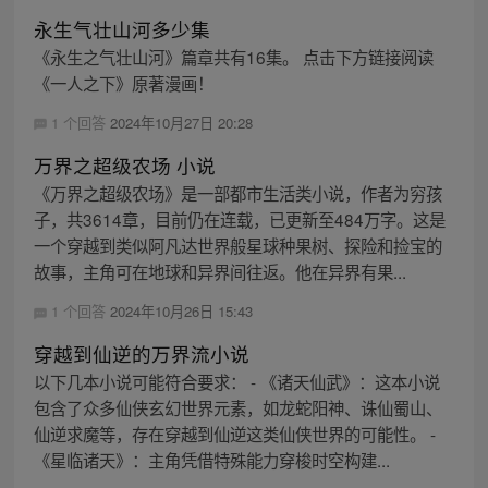
永生气壮山河多少集
《永生之气壮山河》篇章共有16集。 点击下方链接阅读
《一人之下》原著漫画！
1 个回答
2024年10月27日 20:28
万界之超级农场 小说
《万界之超级农场》是一部都市生活类小说，作者为穷孩
子，共3614章，目前仍在连载，已更新至484万字。这是
一个穿越到类似阿凡达世界般星球种果树、探险和捡宝的
故事，主角可在地球和异界间往返。他在异界有果...
1 个回答
2024年10月26日 15:43
穿越到仙逆的万界流小说
以下几本小说可能符合要求： - 《诸天仙武》：这本小说
包含了众多仙侠玄幻世界元素，如龙蛇阳神、诛仙蜀山、
仙逆求魔等，存在穿越到仙逆这类仙侠世界的可能性。 -
《星临诸天》：主角凭借特殊能力穿梭时空构建...