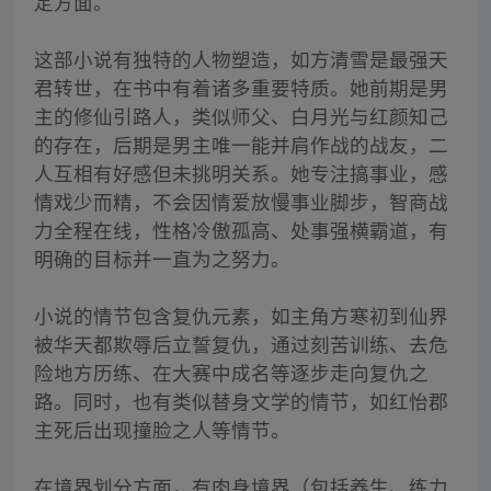
定方面。
这部小说有独特的人物塑造，如方清雪是最强天
君转世，在书中有着诸多重要特质。她前期是男
主的修仙引路人，类似师父、白月光与红颜知己
的存在，后期是男主唯一能并肩作战的战友，二
人互相有好感但未挑明关系。她专注搞事业，感
情戏少而精，不会因情爱放慢事业脚步，智商战
力全程在线，性格冷傲孤高、处事强横霸道，有
明确的目标并一直为之努力。
小说的情节包含复仇元素，如主角方寒初到仙界
被华天都欺辱后立誓复仇，通过刻苦训练、去危
险地方历练、在大赛中成名等逐步走向复仇之
路。同时，也有类似替身文学的情节，如红怡郡
主死后出现撞脸之人等情节。
在境界划分方面，有肉身境界（包括养生、练力