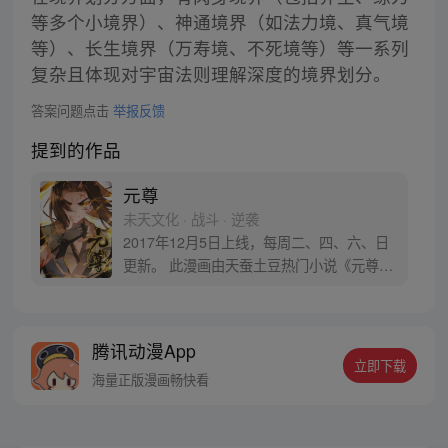
等多个小境界）、神通境界（如法力境、真气境
等）、长生境界（万寿境、不死境等）等一系列
复杂且体现对宇宙法则理解深度的境界划分。
答案问题点击
举报反馈
提到的作品
元尊
未天文化 · 战斗 · 逆袭
2017年12月5日上线，每周二、四、六、日
更新。 此漫画由天蚕土豆热门小说《元尊》
改编。少年执笔，龙蛇舞动；劈开乱世，点
亮苍穹。气掌乾坤的世界里，究竟是蟒雀吞
龙，还是圣龙崛起？！
腾讯动漫App
立即下载
海量正版漫画畅快看