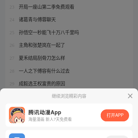
开局一座山第二季免费观看
23
诸葛青与傅蓉聊天
24
孙悟空一秒能飞十万八千里吗
25
主角和张楚岚在一起了
26
夏禾结局刮骨刀怎么样
27
一人之下傅容有什么过去
28
成毅选王权富贵的原因
29
小米游戏中心
继续浏览精彩内容
30
腾讯动漫App
打开APP
海量漫画 新人7天免费看
腾讯漫画
起点读书
QQ阅读