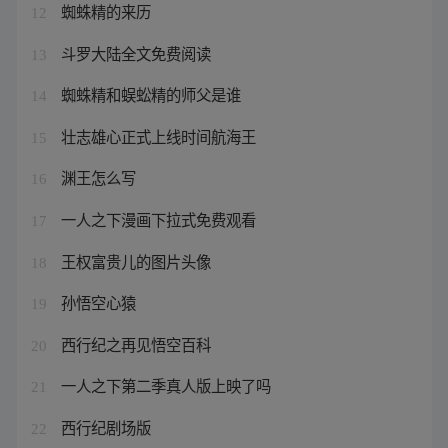
蜘蛛精的来历
12
斗罗大陆全文免费阅读
13
蜘蛛精和蜈蚣精的师父是谁
14
壮志雄心正式上线时间航海王
15
渊王怎么写
16
一人之下漫画下拉式免费观看
17
王权富贵儿的图片头像
18
孙悟空心猿
19
西行纪之再见悟空百科
20
一人之下第二季真人版上映了吗
21
西行纪剧场版
22