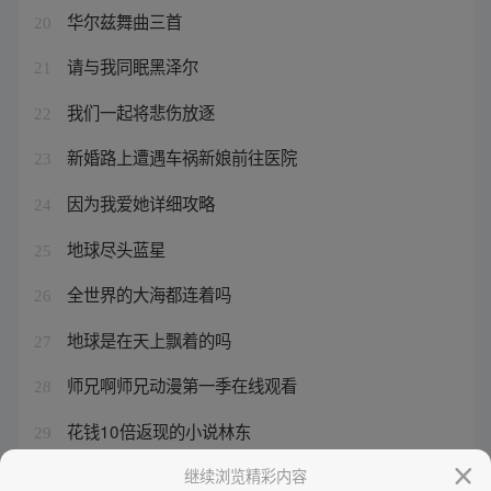
华尔兹舞曲三首
20
请与我同眠黑泽尔
21
我们一起将悲伤放逐
22
新婚路上遭遇车祸新娘前往医院
23
因为我爱她详细攻略
24
地球尽头蓝星
25
全世界的大海都连着吗
26
地球是在天上飘着的吗
27
师兄啊师兄动漫第一季在线观看
28
花钱10倍返现的小说林东
29
东华擎苍星甲魂将传最新章节
继续浏览精彩内容
30