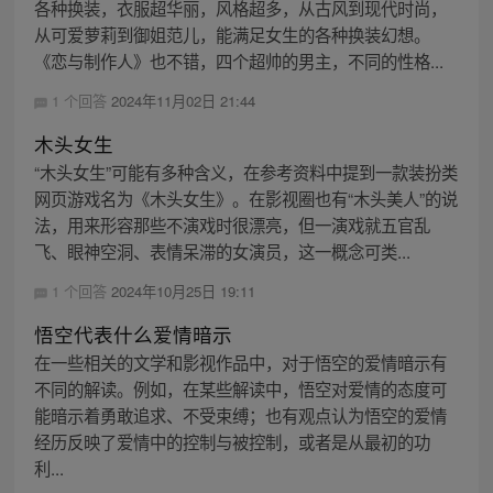
各种换装，衣服超华丽，风格超多，从古风到现代时尚，
从可爱萝莉到御姐范儿，能满足女生的各种换装幻想。
《恋与制作人》也不错，四个超帅的男主，不同的性格...
1 个回答
2024年11月02日 21:44
木头女生
“木头女生”可能有多种含义，在参考资料中提到一款装扮类
网页游戏名为《木头女生》。在影视圈也有“木头美人”的说
法，用来形容那些不演戏时很漂亮，但一演戏就五官乱
飞、眼神空洞、表情呆滞的女演员，这一概念可类...
1 个回答
2024年10月25日 19:11
悟空代表什么爱情暗示
在一些相关的文学和影视作品中，对于悟空的爱情暗示有
不同的解读。例如，在某些解读中，悟空对爱情的态度可
能暗示着勇敢追求、不受束缚；也有观点认为悟空的爱情
经历反映了爱情中的控制与被控制，或者是从最初的功
利...