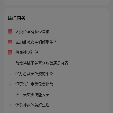
热门问答
人类帝国有多少星球
1
玄幻反派女主们都重生了
2
热血神剑礼包
3
敖敖待捕玉羲喜欢敖故还是帝青
4
亿万总裁安筱姿的小说
5
惊奇先生电影免费播放
6
灭世天灾类技能大全
7
佛系神豪的美好生活
8