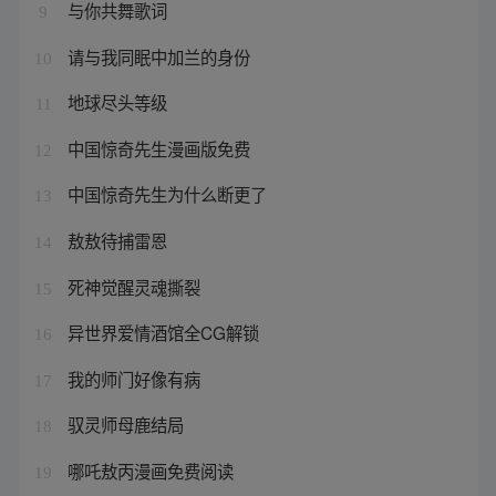
与你共舞歌词
9
请与我同眠中加兰的身份
10
地球尽头等级
11
中国惊奇先生漫画版免费
12
中国惊奇先生为什么断更了
13
敖敖待捕雷恩
14
死神觉醒灵魂撕裂
15
异世界爱情酒馆全CG解锁
16
我的师门好像有病
17
驭灵师母鹿结局
18
哪吒敖丙漫画免费阅读
19