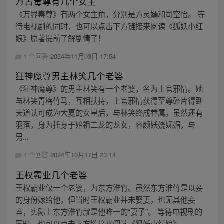
万古毒尊有几个女主
《万界毒尊》有两个女主角，分别是方灵嫣和司空怡。 等
待电视剧的同时，也可以点击下方链接来阅读《狐妖小红
娘》原著提前了解剧情了！
1 个回答
2024年11月03日 17:54
狂神魔尊男主林笑几个老婆
《狂神魔尊》的男主林笑有一个老婆，名为上官邪情。她
与林笑青梅竹马，互相扶持，上官邪情获得至尊碎片得到
天道认可成为大夏的女皇后，与林笑终成眷属。虽然还有
羽落，身为托身于始祖二龙的龙女，容颜妖娆妩媚，与
男...
1 个回答
2024年10月17日 23:14
王权霸业几个老婆
王权霸业仅一个老婆，为东方淮竹。虽然东方淮竹是以妾
的身份嫁给他，但当时王权霸业并未娶妻，也无其他妾
室，实际上东方淮竹就是他唯一的“妻子”。 等待电视剧的
同时，也可以点击下方链接来阅读《狐妖小红娘》...