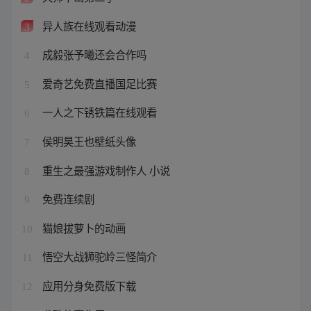
异人族在线观看动漫
3
成毅张予曦还会合作吗
4
爱奇艺免费直播国足比赛
5
一人之下锈铁篇在线观看
6
侯明昊王也壁纸头像
7
重生之最强游戏制作人 小说
8
免费连续剧
9
猫娘拔萝卜的动画
10
悟空大战狮驼岭三怪简介
11
应用分身免费版下载
12