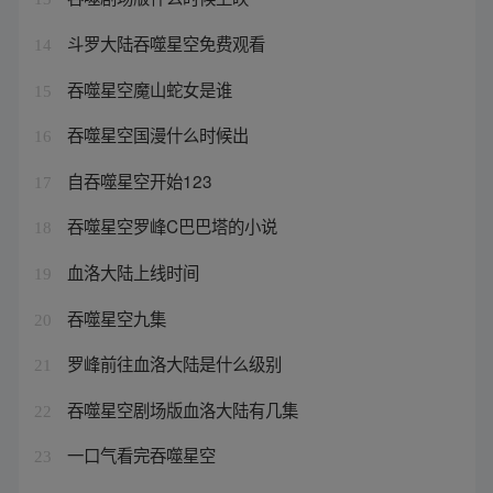
斗罗大陆吞噬星空免费观看
14
吞噬星空魔山蛇女是谁
15
吞噬星空国漫什么时候出
16
自吞噬星空开始123
17
吞噬星空罗峰C巴巴塔的小说
18
血洛大陆上线时间
19
吞噬星空九集
20
罗峰前往血洛大陆是什么级别
21
吞噬星空剧场版血洛大陆有几集
22
一口气看完吞噬星空
23