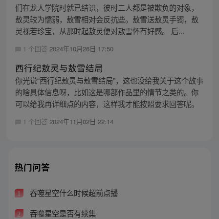
们在龙人学院时就已结识，彼时二人都是被欺负的对象，
敖灵较为懦弱，敖雪相对会反抗些。敖雪送敖灵手镯，敖
灵视若珍宝，从那时起敖灵便对敖雪怀有好感。 后...
1 个回答
2024年10月26日 17:50
西行纪敖灵与敖雪结局
你光说“西行纪敖灵与敖雪结局”，这也没给我关于这个故事
的啥具体信息呀，比如这是哪部作品里的情节之类的。你
可以给我再详细点的内容，这样我才能按照要求回答呢。
1 个回答
2024年11月02日 22:14
热门问答
吞噬星空什么时候超前点播
1
吞噬星空是否有续集
2