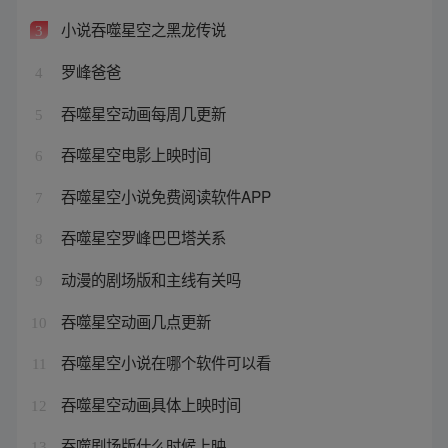
小说吞噬星空之黑龙传说
3
罗峰爸爸
4
吞噬星空动画每周几更新
5
吞噬星空电影上映时间
6
吞噬星空小说免费阅读软件APP
7
吞噬星空罗峰巴巴塔关系
8
动漫的剧场版和主线有关吗
9
吞噬星空动画几点更新
10
吞噬星空小说在哪个软件可以看
11
吞噬星空动画具体上映时间
12
吞噬剧场版什么时候上映
13