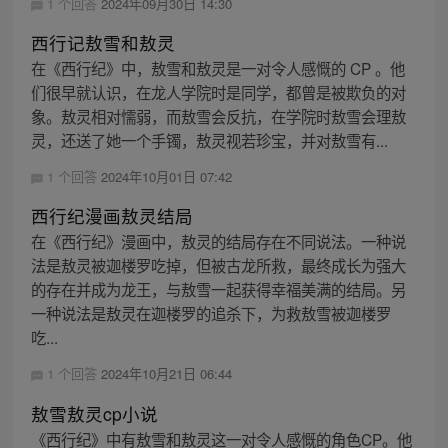
1 个回答
2024年09月30日 14:30
西行记敖雪和敖灵
在《西行纪》中，敖雪和敖灵是一对令人感慨的 CP 。他
们很早就认识，在龙人学院时是同学，都曾是被欺负的对
象。敖灵相对懦弱，而敖雪会反抗，在学院时敖雪会理敖
灵，还送了她一个手镯，敖灵视若珍宝，并对敖雪有...
1 个回答
2024年10月01日 07:42
西行纪漫画敖灵结局
在《西行纪》漫画中，敖灵的结局存在不同说法。一种说
法是敖灵被迦楼罗吃掉，但被古龙所救，最终成长为强大
的存在并成为龙王，与敖雪一起获得幸福美满的结局。另
一种说法是敖灵在迦楼罗的追杀下，为救敖雪被迦楼罗
吃...
1 个回答
2024年10月21日 06:44
敖雪敖灵cp小说
《西行纪》中有敖雪和敖灵这一对令人感慨的角色CP。他