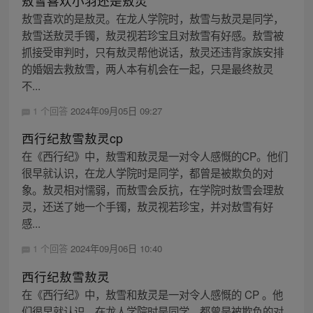
敖雪喜欢小羽还是敖灵
敖雪喜欢的是敖灵。在龙人学院时，敖雪与敖灵是同学，
敖雪送敖灵手镯，敖灵视若珍宝且对敖雪有好感。敖雪被
抓接受审判时，只有敖灵帮他说话，敖灵还违背家族安排
的婚姻去救敖雪，两人本有机会在一起，只是最终敖灵
不...
1 个回答
2024年09月05日 09:27
西行纪敖雪敖灵cp
在《西行纪》中，敖雪和敖灵是一对令人感慨的CP。他们
很早就认识，在龙人学院时是同学，都曾是被欺负的对
象。敖灵相对懦弱，而敖雪会反抗，在学院时敖雪会理敖
灵，还送了她一个手镯，敖灵视若珍宝，并对敖雪有好
感...
1 个回答
2024年09月06日 10:40
西行纪敖雪敖灵
在《西行纪》中，敖雪和敖灵是一对令人感慨的 CP 。他
们很早就认识，在龙人学院时是同学，都曾是被欺负的对