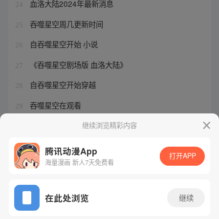
血洛大陆2024年最新消息
24
吞噬星空周几更新时间
25
自吞噬星空开始 小说
26
《吞噬星空剧场版 血洛大陆》
27
自吞噬星空开始穿越
28
吞噬星空在观看
29
吞噬星空血洛大陆完整版时长
继续浏览精彩内容
30
腾讯动漫App
打开APP
海量漫画 新人7天免费看
腾讯漫画
起点读书
QQ阅读
网站备案/许可证号：粤B2-20090059-5
在此处浏览
继续
Copyright©1998 - 2026 Tencent. All Rights Reserved