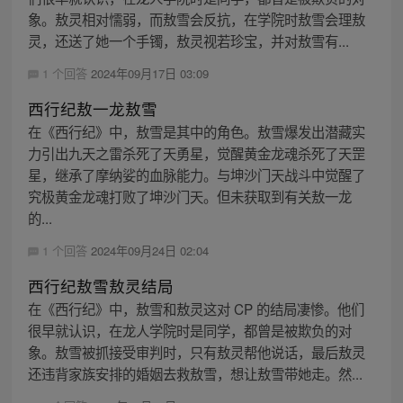
象。敖灵相对懦弱，而敖雪会反抗，在学院时敖雪会理敖
灵，还送了她一个手镯，敖灵视若珍宝，并对敖雪有...
1 个回答
2024年09月17日 03:09
西行纪敖一龙敖雪
在《西行纪》中，敖雪是其中的角色。敖雪爆发出潜藏实
力引出九天之雷杀死了天勇星，觉醒黄金龙魂杀死了天罡
星，继承了摩纳娑的血脉能力。与坤沙门天战斗中觉醒了
究极黄金龙魂打败了坤沙门天。但未获取到有关敖一龙
的...
1 个回答
2024年09月24日 02:04
西行纪敖雪敖灵结局
在《西行纪》中，敖雪和敖灵这对 CP 的结局凄惨。他们
很早就认识，在龙人学院时是同学，都曾是被欺负的对
象。敖雪被抓接受审判时，只有敖灵帮他说话，最后敖灵
还违背家族安排的婚姻去救敖雪，想让敖雪带她走。然...