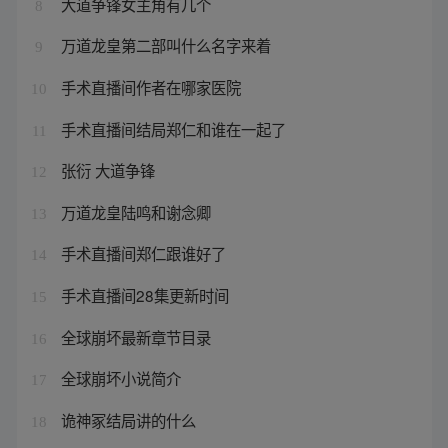
大道争锋女主角有几个
8
万道龙皇第二部叫什么名字来着
9
手术直播间作者在哪家医院
10
手术直播间结局郑仁和谁在一起了
11
张衍 大道争锋
12
万道龙皇陆鸣和谢念卿
13
手术直播间郑仁跟谁好了
14
手术直播间28集更新时间
15
全球崩坏最新章节目录
16
全球崩坏小说简介
17
诡神冢结局讲的什么
18