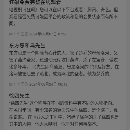
狂飙免费完整在线观看
电视剧《狂飙》您可以在以下平台观看：腾讯、奇艺。但
观看是否免费可能因平台的政策和您的会员状态而有所不
同。
1 个回答
2024年09月07日 07:25
东方忌和乌先生
东方忌是一个阴险有心计的人，害了楚乔的母亲洛河，又
害了燕洵全家，还鼓动元彻攻打燕洵，杀了左宝仓，做过
诸多坏事。 乌先生即乌道涯，曾是洛河的军师及好友，在
洛河被害后去了燕北，成为燕北的圣者。他为楚乔的...
1 个回答
2024年08月24日 06:18
徐四先生
“徐四先生”这个称呼在不同的资料中有不同的人物指向。
在民国年间，有个知名的算命先生叫徐四，是个瞎子，算
命奇准。 在《异人之下》中，狗娃子徐翔的儿子徐四也是
其中的人物，他大大咧咧，似乎对任何事都不...