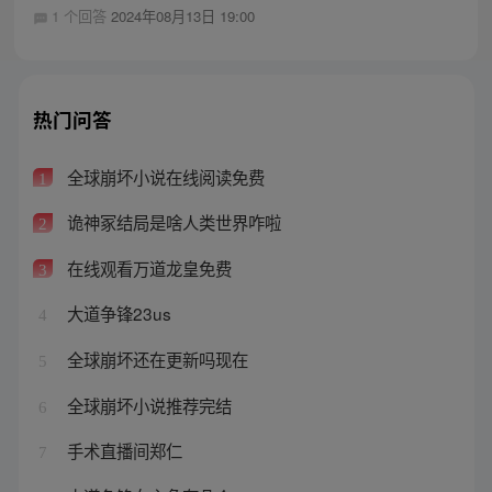
1 个回答
2024年08月13日 19:00
热门问答
全球崩坏小说在线阅读免费
1
诡神冢结局是啥人类世界咋啦
2
在线观看万道龙皇免费
3
大道争锋23us
4
全球崩坏还在更新吗现在
5
全球崩坏小说推荐完结
6
手术直播间郑仁
7