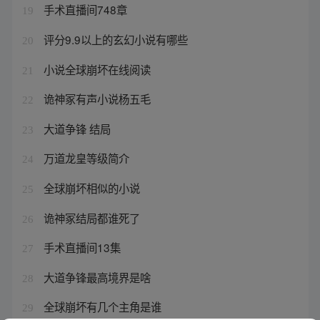
手术直播间748章
19
评分9.9以上的玄幻小说有哪些
20
小说全球崩坏在线阅读
21
诡神冢有声小说杨五毛
22
大道争锋 结局
23
万道龙皇等级简介
24
全球崩坏相似的小说
25
诡神冢结局都谁死了
26
手术直播间13集
27
大道争锋最高境界是啥
28
全球崩坏有几个主角是谁
29