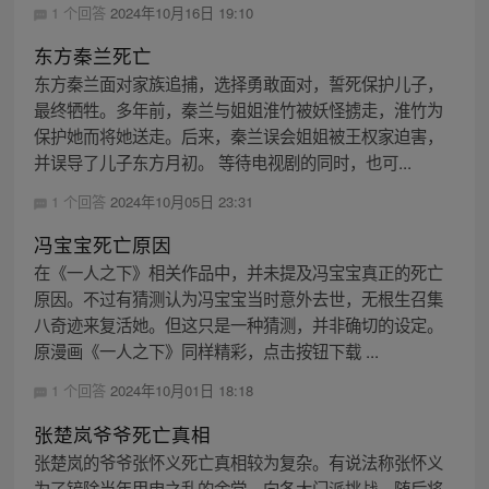
1 个回答
2024年10月16日 19:10
东方秦兰死亡
东方秦兰面对家族追捕，选择勇敢面对，誓死保护儿子，
最终牺牲。多年前，秦兰与姐姐淮竹被妖怪掳走，淮竹为
保护她而将她送走。后来，秦兰误会姐姐被王权家迫害，
并误导了儿子东方月初。 等待电视剧的同时，也可...
1 个回答
2024年10月05日 23:31
冯宝宝死亡原因
在《一人之下》相关作品中，并未提及冯宝宝真正的死亡
原因。不过有猜测认为冯宝宝当时意外去世，无根生召集
八奇迹来复活她。但这只是一种猜测，并非确切的设定。
原漫画《一人之下》同样精彩，点击按钮下载 ...
1 个回答
2024年10月01日 18:18
张楚岚爷爷死亡真相
张楚岚的爷爷张怀义死亡真相较为复杂。有说法称张怀义
为了铲除当年甲申之乱的余党，向各大门派挑战，随后将