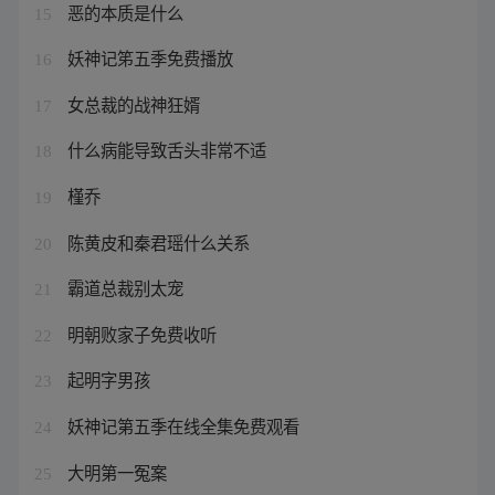
恶的本质是什么
15
妖神记笫五季免费播放
16
女总裁的战神狂婿
17
什么病能导致舌头非常不适
18
槿乔
19
陈黄皮和秦君瑶什么关系
20
霸道总裁别太宠
21
明朝败家子免费收听
22
起明字男孩
23
妖神记第五季在线全集免费观看
24
大明第一冤案
25