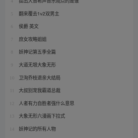
提出大音希声音乐观点的是谁
4
翻来覆去1v2双男主
5
侯爵 英文
6
庶女攻略姐姐
7
妖神记第五季全篇
8
大道无垠大象无形
9
卫洵乔枝退亲大结局
10
大叔别宠我霸道总裁
11
人者有力自胜者强什么意思
12
大象无形六漫画下拉式
13
妖神记的所有人物
14