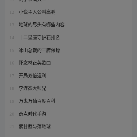
小说主人公叫高鹏
12
地球的尽头有哪些内容
13
十二星座守护石排名
14
冰山总裁的王牌保镖
15
怀念林正英歌曲
16
开局双倍返利
17
李连杰大师兄
18
万鬼万仙百度百科
19
奇点时代手游
20
紫甘蓝与落地球
21