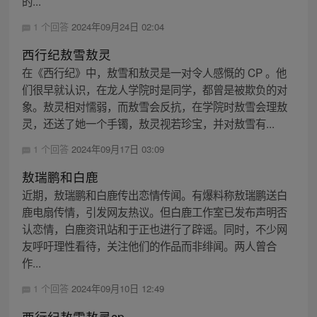
的...
1 个回答
2024年09月24日 02:04
西行纪敖雪敖灵
在《西行纪》中，敖雪和敖灵是一对令人感慨的 CP 。他
们很早就认识，在龙人学院时是同学，都曾是被欺负的对
象。敖灵相对懦弱，而敖雪会反抗，在学院时敖雪会理敖
灵，还送了她一个手镯，敖灵视若珍宝，并对敖雪有...
1 个回答
2024年09月17日 03:09
敖瑞鹏和白鹿
近期，敖瑞鹏和白鹿传出恋情传闻。有爆料称敖瑞鹏送白
鹿电扇传情，引发网友热议。但白鹿工作室已发布声明否
认恋情，白鹿资讯站和于正也进行了辟谣。同时，不少网
友呼吁理性看待，关注他们的作品而非绯闻。两人曾合
作...
1 个回答
2024年09月10日 12:49
西行纪敖雪敖灵cp