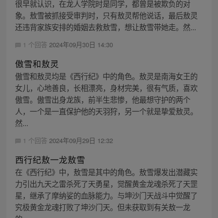
很早就认识，在龙人学院时是同学，都曾是被欺负的对
象。敖雪被抓接受审判时，只有敖灵帮他说话，最后敖灵
还违背家族安排的婚姻去救敖雪，想让敖雪带她走。然...
1 个回答
2024年09月30日 14:30
傲雪和敖灵
傲雪和敖灵均是《西行纪》中的角色。敖灵是南海女王的
女儿，心地善良，长相漂亮，身材完美，很有气质，喜欢
傲雪。傲雪出身龙族，前半生悲惨，他最想守护的两个
人，一个是一直保护他的天羽狩，另一个就是挚爱敖灵。
然...
1 个回答
2024年09月29日 12:32
西行纪敖一龙敖雪
在《西行纪》中，敖雪是其中的角色。敖雪爆发出潜藏实
力引出九天之雷杀死了天勇星，觉醒黄金龙魂杀死了天罡
星，继承了摩纳娑的血脉能力。与坤沙门天战斗中觉醒了
究极黄金龙魂打败了坤沙门天。但未获取到有关敖一龙