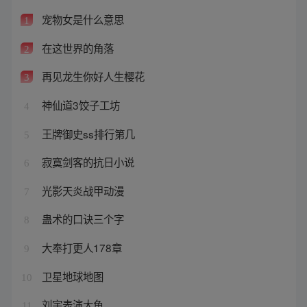
宠物女是什么意思
1
在这世界的角落
2
再见龙生你好人生樱花
3
神仙道3饺子工坊
4
王牌御史ss排行第几
5
寂寞剑客的抗日小说
6
光影天炎战甲动漫
7
蛊术的口诀三个字
8
大奉打更人178章
9
卫星地球地图
10
刘宇表演大鱼
11