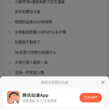
斗破苍穹6漫画免费下拉式漫画
22
刘宇初舞台大鱼
23
地球的由来95分钟视频
24
女神黏我原著小说叫什么名字啊
25
如果我不黏你了
26
36天罡72地煞分别是什么
27
大奉打更人临安一血
28
沧海一声笑双人舞
29
ai梦想曲200字读后感
继续浏览精彩内容
30
腾讯动漫App
打开APP
海量漫画 新人7天免费看
腾讯漫画
起点读书
QQ阅读