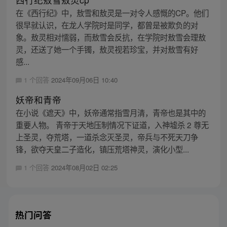
在《西行纪》中，敖雪和敖灵是一对令人感慨的CP。他们
很早就认识，在龙人学院时是同学，都曾是被欺负的对
象。敖灵相对懦弱，而敖雪会反抗，在学院时敖雪会理敖
灵，还送了她一个手镯，敖灵视若珍宝，并对敖雪有好
感...
1 个回答
2024年09月06日 10:40
妖帝和青帝
在小说《遮天》中，妖帝通常指雪月清，青帝也是其中的
重要人物。 青帝于天地压制情况下证道，入神墟杀 2 尊无
上圣灵，夺荒塔，一道杀念灭圣灵，帝兵与不死天刀争
锋，欲夺天皇二子造化，镇压荒塔神灵，演化小型...
1 个回答
2024年08月02日 02:25
热门问答