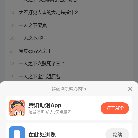
大奉打更人里的大劫是指什么
24
一人之下宝岚
25
一人之下邪师
26
宝岚cp异人之下
27
一人之下六贼死了三个
28
一人之下宝儿姐原名
29
一人之下漫画冯宝宝
继续浏览精彩内容
30
腾讯动漫App
打开APP
海量漫画 新人7天免费看
腾讯漫画
起点读书
QQ阅读
网站备案/许可证号：粤B2-20090059-5
在此处浏览
继续