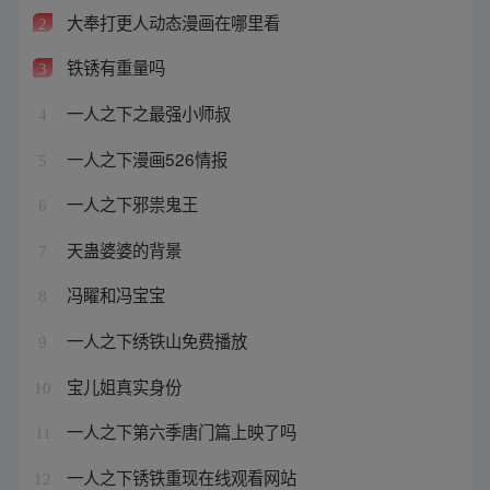
大奉打更人动态漫画在哪里看
2
铁锈有重量吗
3
一人之下之最强小师叔
4
一人之下漫画526情报
5
一人之下邪祟鬼王
6
天蛊婆婆的背景
7
冯矅和冯宝宝
8
一人之下绣铁山免费播放
9
宝儿姐真实身份
10
一人之下第六季唐门篇上映了吗
11
一人之下锈铁重现在线观看网站
12