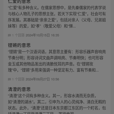
仁爱的意思
“仁爱”有多种含义。在儒家思想中，是先秦儒家的代表学说
与核心人物孔子的思想主张，若天下实现“仁爱”，社会可有
序发展。其基础是“亲亲之爱”，包括对亲人（父母、兄弟姐
妹等）的爱，如“孝”（敬爱父母）和“悌...
1 个回答
2024年10月15日 16:35
铿锵的意思
“铿锵”是一个汉语词语，其意思主要有：形容乐器声音响亮
节奏分明；形容诗词文曲声调响亮、节奏明快；也可形容
金玉或其他物品发出的清脆悦耳的声音。在“铿锵玫
瑰”中，“铿锵”多用来强调一种坚定有力、富有节奏和...
1 个回答
2024年09月27日 10:56
清澄的意思
“清澄”这个词有多种含义。其一，形容水清而无杂质，
如“清澄的湖水”。其二，引申为人的心灵纯净、清白无暇的
状态。此外，“清澄”还是日本东京都江东区的一个町名，包
括清澄一丁目至清澄三丁目。 等待电视...