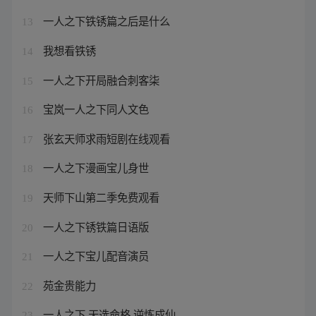
一人之下铁锈篇之后是什么
13
我想看铁锈
14
一人之下开局融合刺客柒
15
宝岚一人之下同人文色
16
张玄天师求雨短剧在线观看
17
一人之下漫画宝儿身世
18
天师下山第二季免费观看
19
一人之下锈铁篇日语版
20
一人之下宝儿配音演员
21
苑金贵能力
22
一人之下 天选命格 逆炼成仙
23