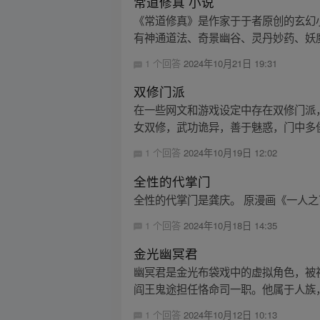
常道修真 小说
《常道修真》是作家于于者原创的玄幻
有神通道法、奇景幽谷、灵丹妙药、妖魔
1 个回答
2024年10月21日 19:31
双修门派
在一些网文和游戏设定中存在双修门派
女双修，武功诡异，善于魅惑，门中多俊
1 个回答
2024年10月19日 12:02
全性的代掌门
全性的代掌门是龚庆。 原漫画《一人之
1 个回答
2024年10月18日 14:35
金光幽冥君
幽冥君是金光布袋戏中的虚拟角色，被
阎王鬼途担任恪命司一职。他属于人族，
1 个回答
2024年10月12日 10:13