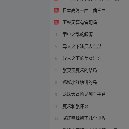
日本高清一曲二曲三曲
2
王权无暮有官配吗
3
甲申之乱的起源
4
异人之下演员表全部
5
异人之下的美女是谁
6
张灵玉夏禾的结局
7
狐妖小红娘讲的是
8
龙珠大冒险是哪个平台
9
夏禾和张怀义
10
武炼巅峰换了几个世界
11