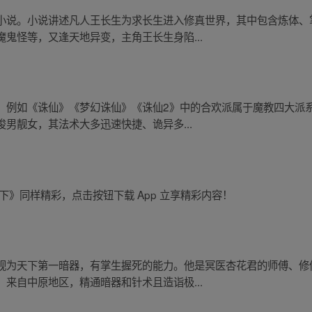
小说。小说讲述凡人王长生为求长生进入修真世界，其中包含炼体、
鬼怪等，又逢天地异变，主角王长生身陷...
，例如《诛仙》《梦幻诛仙》《诛仙2》中的合欢派属于魔教四大派
男靓女，其法术大多迅速快捷、诡异多...
下》同样精彩，点击按钮下载 App 立享精彩内容！
视为天下第一暗器，有掌生握死的能力。他是冥医杏花君的师傅、修
来自中原地区，精通暗器和针术且造诣极...