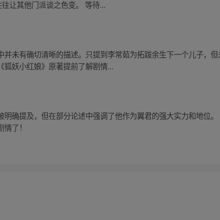
往让其他门派谈之色变。 等待...
中并未有确切清晰的描述。只提到李常茹为拓跋余生下一个儿子，但
狐妖小红娘》原著提前了解剧情...
被明确提及，但在部分论述中强调了他作为翼君的强大实力和地位。
剧情了！