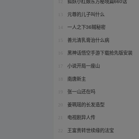
狐妖小红娘东方秘境篇660话
12
元尊的儿子叫什么
13
一人之下36贼秘密
14
善元清乳膏治什么病
15
黑神话悟空手游下载抢先版安装
16
小说开局一座山
17
南唐新主
18
张一山还在吗
19
姜珮瑶的长发造型
20
电视剧异人传
21
王富贵转世续缘的法宝
22