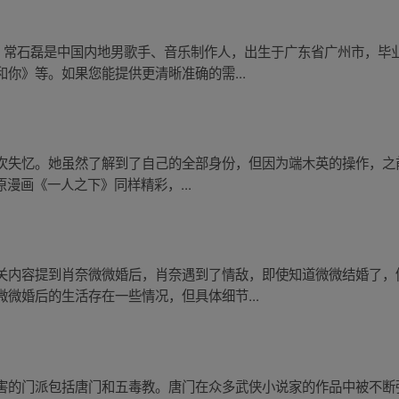
义。常石磊是中国内地男歌手、音乐制作人，出生于广东省广州市，毕
你》等。如果您能提供更清晰准确的需...
次失忆。她虽然了解到了自己的全部身份，但因为端木英的操作，之
原漫画《一人之下》同样精彩，...
关内容提到肖奈微微婚后，肖奈遇到了情敌，即使知道微微结婚了，
微婚后的生活存在一些情况，但具体细节...
害的门派包括唐门和五毒教。唐门在众多武侠小说家的作品中被不断