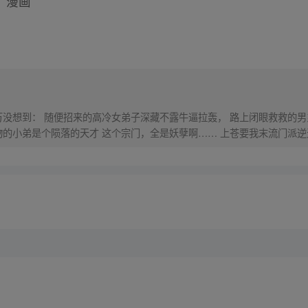
》
漫画
万没想到： 随便招来的高冷女弟子深藏不露牛逼拉轰， 路上闭眼救救的男
物的小弟是个陨落的天才 这个宗门，全是妖孽啊…… 上苍要我末流门派