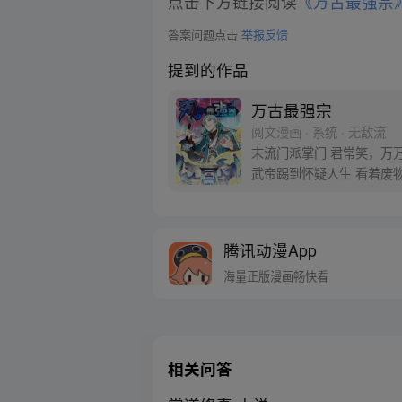
点击下方链接阅读
《万古最强宗
答案问题点击
举报反馈
提到的作品
万古最强宗
阅文漫画 · 系统 · 无敌流
末流门派掌门 君常笑，万
武帝踢到怀疑人生 看着废
腾讯动漫App
海量正版漫画畅快看
相关问答