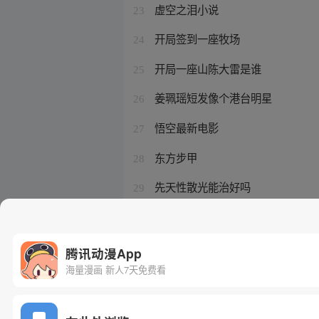
虚空之泪小说
23
开局签到一座牧场
24
开局一座山陈大雷是谁
25
姜珮瑶短发像个港台明星
26
悟空最新电影
27
东方步甲
28
先天性散光能治好吗
29
从一人之下开始崛起
30
腾讯动漫App
海量漫画 新人7天免费看