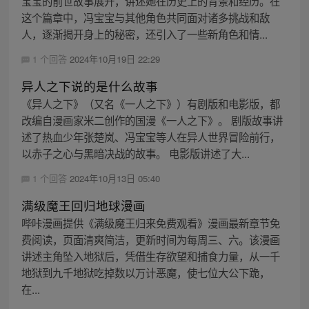
宝宝的前世故事展开，讲述她在历史上的背景和经历。在
这个篇章中，冯宝宝与其他角色共同面对诸多挑战和敌
人，逐渐揭开身上的秘密，还引入了一些新角色和情...
1 个回答
2024年10月19日 22:29
异人之下说的是什么故事
《异人之下》（又名《一人之下》）有剧版和电影版，都
改编自漫画家米二创作的国漫《一人之下》。 剧版故事讲
述了热血少年张楚岚、冯宝宝等人在异人世界冒险前行，
以赤子之心与黑暗决战的故事。 电影版讲述了大...
1 个回答
2024年10月13日 05:40
满级魔王回归地球漫画
哔咔漫画提供《满级魔王归来免费观看》漫画最新章节免
费阅读，页面清爽简洁，更新时间为每周三、六。该漫画
讲述主角坠入地狱后，凭借生存欲望和捕食力量，从一千
地狱到九千地狱吃掉数以万计恶魔，使七位大公下跪，
在...