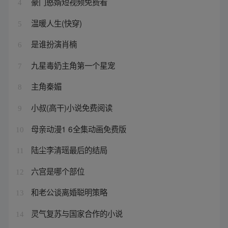
豪门憨婿短视频免费看
4
温暖人生(快穿)
5
是谁扮演肖楠
6
九星毒奶主角第一个星宠
7
主角秦媚
8
小叔(高干)小说免费阅读
9
母亲动漫1 6全集动画免费版
10
陆尘李清瑶最后的结局
11
六宫是哪个部位
12
和老公谈离婚聪明策略
13
灵气复苏与国家合作的小说
14