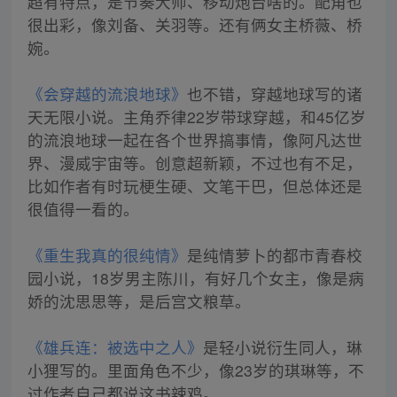
超有特点，是节奏大师、移动炮台啥的。配角也
很出彩，像刘备、关羽等。还有俩女主桥薇、桥
婉。
《会穿越的流浪地球》
也不错，穿越地球写的诸
天无限小说。主角乔律22岁带球穿越，和45亿岁
的流浪地球一起在各个世界搞事情，像阿凡达世
界、漫威宇宙等。创意超新颖，不过也有不足，
比如作者有时玩梗生硬、文笔干巴，但总体还是
很值得一看的。
《重生我真的很纯情》
是纯情萝卜的都市青春校
园小说，18岁男主陈川，有好几个女主，像是病
娇的沈思思等，是后宫文粮草。
《雄兵连：被选中之人》
是轻小说衍生同人，琳
小狸写的。里面角色不少，像23岁的琪琳等，不
过作者自己都说这书辣鸡。