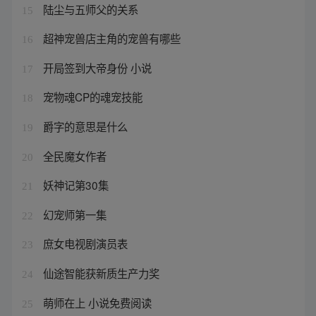
陆尘与五师父的关系
15
超神宠兽店主角的宠兽有哪些
16
开局签到大帝身份 小说
17
宠物魂CP的魂宠技能
18
爵字的意思是什么
19
全民魔女作者
20
妖神记第30集
21
幻宠师第一集
22
庶女电视剧演员表
23
仙途智能获新质生产力奖
24
萌师在上 小说免费阅读
25