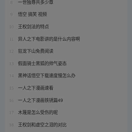
一世独尊共多少章
8
悟空 搞笑 视频
9
王权剑法的特点
10
异人之下电影讲的是什么内容啊
11
狂龙下山免费阅读
12
假面骑士黑狐的帅气姿态
13
黑神话悟空下载速度慢怎么办
14
一人之下漫画速看
15
一人之下漫画铁锈篇49
16
木蔑是怎么受伤的呢
17
王权剑和虚空之泪的对比
18