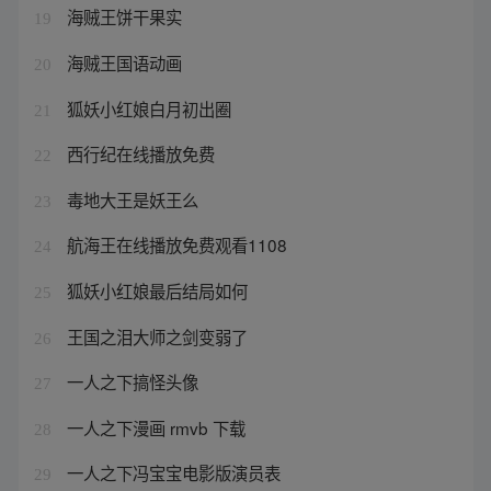
海贼王饼干果实
19
海贼王国语动画
20
狐妖小红娘白月初出圈
21
西行纪在线播放免费
22
毒地大王是妖王么
23
航海王在线播放免费观看1108
24
狐妖小红娘最后结局如何
25
王国之泪大师之剑变弱了
26
一人之下搞怪头像
27
一人之下漫画 rmvb 下载
28
一人之下冯宝宝电影版演员表
29