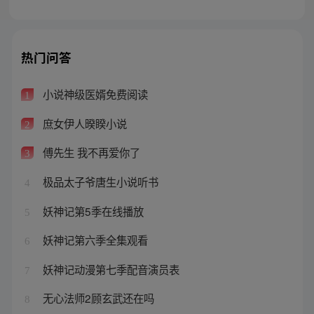
热门问答
小说神级医婿免费阅读
1
庶女伊人暌睽小说
2
傅先生 我不再爱你了
3
极品太子爷唐生小说听书
4
妖神记第5季在线播放
5
妖神记第六季全集观看
6
妖神记动漫第七季配音演员表
7
无心法师2顾玄武还在吗
8