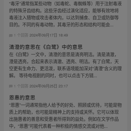
“毒牙”通常指某些动物（如毒蛇、毒蜘蛛等）用于注射毒液
的特殊牙齿结构。这些牙齿经过演化适应，能够有效地将
毒液注入猎物或攻击者体内，以达到捕食、自卫或防御等
目的。不同的有毒动物，其毒牙的形态和结构可能会...
1 个回答
2024年09月17日 18:49
清澄的意思在《白鹭》中的意思
在《白鹭》一文中，清澄的意思是清亮明洁。清是清澈，
澄是透亮，合起来表示清澈、透亮、明洁。有了白鹭，天
空更有生命力、更活泼，联系语境能加深对“清澄”含义的理
解。 等待电视剧的同时，也可以点击下方链...
1 个回答
2024年09月25日 23:17
恩惠的意思
“恩惠”一词通常指他人给予的好处、照顾或优待，可能是物
质上的帮助，也可能是精神上的支持或关怀。它可以体现
出施惠者的善意和受惠者所得到的益处。例如在文学作品
中，“恩惠”可能代表着一种积极的情感交流或对他...