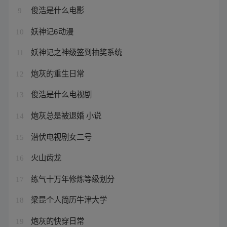
俊浩是什么电影
9
妖神记6动漫
10
妖神记之神级签到抽奖系统
11
炮灰的重生日常
12
俊浩是什么电视剧
13
炮灰总是被退婚 小说
14
潜伏电视剧女二号
15
火山齿龙
16
练气十万年修炼等级划分
17
梁昆个人简历牛津大学
18
炮灰的快穿日常
19