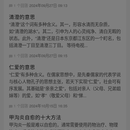
1 个回答
2024年09月27日 09:13
清澄的意思
“清澄”这个词有多种含义。其一，形容水清而无杂质，
如“清澄的湖水”。其二，引申为人的心灵纯净、清白无暇的
状态。此外，“清澄”还是日本东京都江东区的一个町名，包
括清澄一丁目至清澄三丁目。 等待电视...
1 个回答
2024年09月27日 09:15
仁爱的意思
“仁爱”有多种含义。在儒家思想中，是先秦儒家的代表学说
与核心人物孔子的思想主张，若天下实现“仁爱”，社会可有
序发展。其基础是“亲亲之爱”，包括对亲人（父母、兄弟姐
妹等）的爱，如“孝”（敬爱父母）和“悌...
1 个回答
2024年10月15日 16:35
甲沟炎自愈的十大方法
甲沟炎一般是难以自愈的，通常需要使用药物治疗、物理