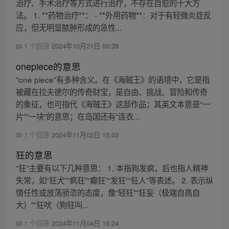
治疗、手术治疗等方式进行治疗，不存在自愈的十大方
法。 1. **药物治疗**： - **外用药物**：对于有轻微炎症反
应，但无明显脓肿形成的急性...
1 个回答
2024年10月21日 00:38
onepiece的意思
“one piece”有多种含义。在《海贼王》的语境中，它是指
被藏在拉夫德尔的传奇财宝，是自由、挑战、冒险和传奇
的象征，也可指代《海贼王》这部作品；其英文本意是“一
片”“一块”的意思；在岛国还有“连衣...
1 个回答
2024年11月02日 15:03
狂的意思
“狂”主要有以下几种意思： 1. 本指狗发疯，后也指人精神
失常，如“狂犬”“疯狂”“癫狂”“发狂”“狂人”等表述。 2. 表示纵
情任性或放荡骄恣的态度，像“轻狂”“狂妄（极端自高自
大）”“狂吠（狗狂叫...
1 个回答
2024年11月04日 19:24