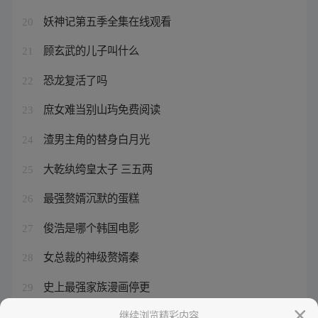
妖神记第五季全集在线观看
20
顾玄武的儿子叫什么
21
恐龙复活了吗
22
庶女难当别山玙免费阅读
23
渣男主角的替身白月光
24
大乾纨绔皇太子 三五两
25
最强赘婿沉默的蛋糕
26
俊浩是哪个韩国电影
27
女总裁的神级赘婿秦
28
史上最强家族漫画停更
29
妖神记第九季.
继续浏览精彩内容
30