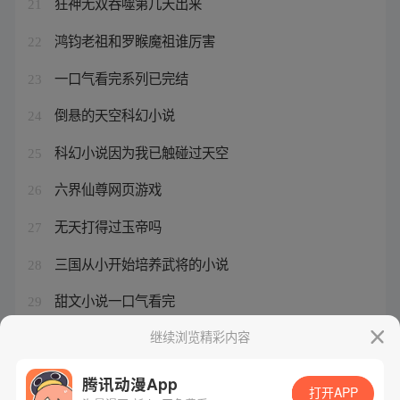
狂神无双吞噬第几天出来
21
鸿钧老祖和罗睺魔祖谁厉害
22
一口气看完系列已完结
23
倒悬的天空科幻小说
24
科幻小说因为我已触碰过天空
25
六界仙尊网页游戏
26
无天打得过玉帝吗
27
三国从小开始培养武将的小说
28
甜文小说一口气看完
29
狂枭实力等级排行
继续浏览精彩内容
30
腾讯动漫App
打开APP