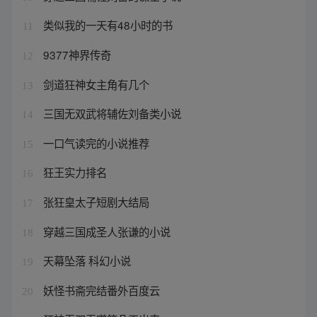
类似我的一天有48小时的书
11
9377神界传奇
12
剑道狂神女主角有几个
13
三国无双武将辅佐刘备类小说
14
一口气读完的小说推荐
15
狂王实力排名
16
张狂皇太子短剧大结局
17
穿越三国成圣人张谦的小说
18
天幕坠落 科幻小说
19
妖怪书斋完结番外百度云
20