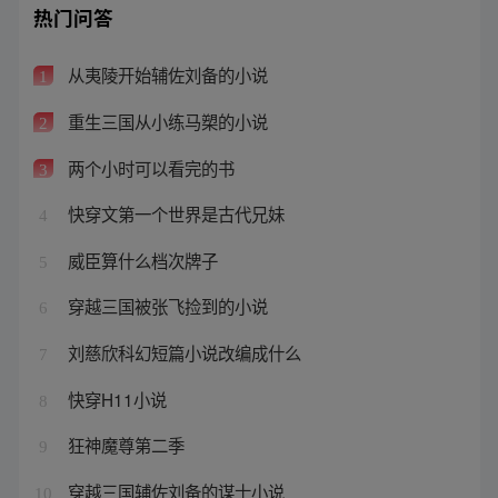
热门问答
从夷陵开始辅佐刘备的小说
1
重生三国从小练马槊的小说
2
两个小时可以看完的书
3
快穿文第一个世界是古代兄妹
4
威臣算什么档次牌子
5
穿越三国被张飞捡到的小说
6
刘慈欣科幻短篇小说改编成什么
7
快穿H11小说
8
狂神魔尊第二季
9
穿越三国辅佐刘备的谋士小说
10