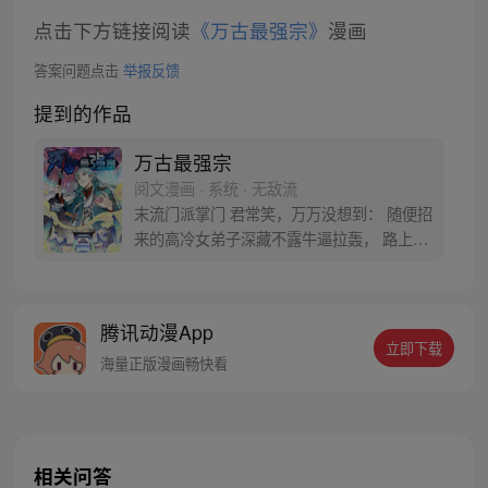
点击下方链接阅读
《万古最强宗》
漫画
答案问题点击
举报反馈
提到的作品
万古最强宗
阅文漫画 · 系统 · 无敌流
末流门派掌门 君常笑，万万没想到： 随便招
来的高冷女弟子深藏不露牛逼拉轰， 路上闭
眼救救的男弟子竟是第一天才， 踢个球把重
生后的武帝踢到怀疑人生 看着废物的小弟是
个陨落的天才 这个宗门，全是妖孽啊…… 上
腾讯动漫App
苍要我末流门派逆天，挡不住啊
立即下载
海量正版漫画畅快看
相关问答