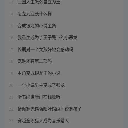
三国人生怎么自立为王
13
恶龙到底长什么样
14
变成银龙的小说主角
15
我重生成为了王子殿下的小恶龙
16
长期对一个女孩好她会感动吗
17
宠魅还有第二部吗
18
主角变成银龙王的小说
19
一个小说男主变成了银龙
20
听书绝世唐门在线收听
21
恰似寒光遇骄阳叶绾绾司夜寒孩子
22
穿越全职猎人成为音乐猎人
23