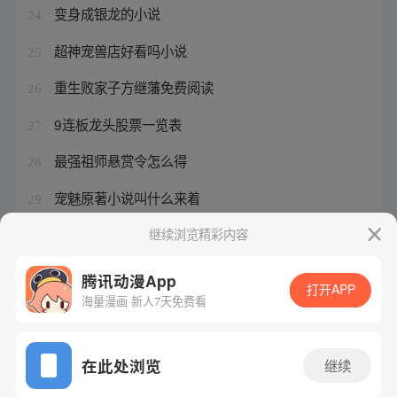
变身成银龙的小说
24
超神宠兽店好看吗小说
25
重生败家子方继藩免费阅读
26
9连板龙头股票一览表
27
最强祖师悬赏令怎么得
28
宠魅原著小说叫什么来着
29
宠妾作者
继续浏览精彩内容
30
腾讯动漫App
打开APP
海量漫画 新人7天免费看
腾讯漫画
起点读书
QQ阅读
网站备案/许可证号：粤B2-20090059-5
在此处浏览
继续
Copyright©1998 - 2026 Tencent. All Rights Reserved