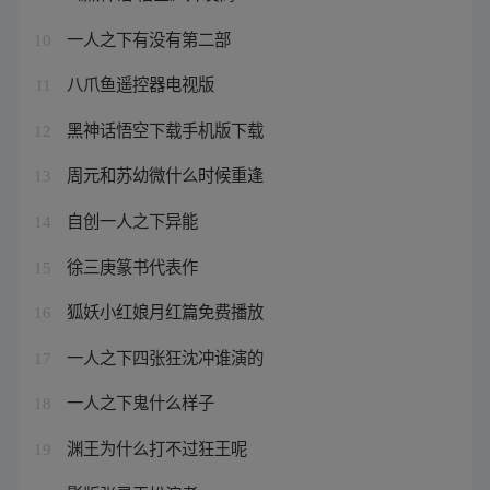
一人之下有没有第二部
10
八爪鱼遥控器电视版
11
黑神话悟空下载手机版下载
12
周元和苏幼微什么时候重逢
13
自创一人之下异能
14
徐三庚篆书代表作
15
狐妖小红娘月红篇免费播放
16
一人之下四张狂沈冲谁演的
17
一人之下鬼什么样子
18
渊王为什么打不过狂王呢
19