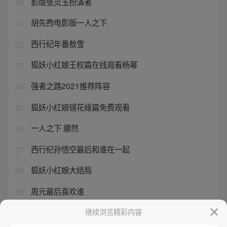
影版张灵玉扮演者
20
胡先煦电影版一人之下
21
西行纪年番敖雪
22
狐妖小红娘王权篇在线观看杨幂
23
强者之路2021推荐阵容
24
狐妖小红娘镜花缘篇免费观看
25
一人之下 娜然
26
西行纪孙悟空最后和谁在一起
27
狐妖小红娘大结局
28
周元最后喜欢谁
29
狐妖小红娘之月啼暇小说
继续浏览精彩内容
30