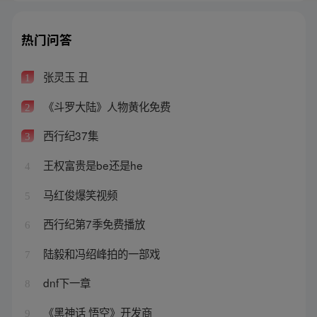
热门问答
张灵玉 丑
1
《斗罗大陆》人物黄化免费
2
西行纪37集
3
王权富贵是be还是he
4
马红俊爆笑视频
5
西行纪第7季免费播放
6
陆毅和冯绍峰拍的一部戏
7
dnf下一章
8
《黑神话 悟空》开发商
9