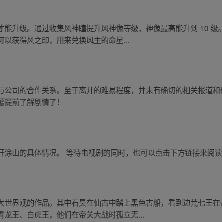
能升级。通过收集风神瞳提升风神像等级，神像最高能升到 10 
以获得风之印，用来兑换风主的命星...
与公司的合作关系。至于离开的难易程度，并未有确切的相关报道和
著提前了解剧情了！
开涂山的具体情况。 等待电视剧的同时，也可以点击下方链接来阅
大世界观的作品。其中石昊在仙古中踏上黑色古船，看到边荒七王在
龙王、白虎王，他们在帝关大战时孤立无...