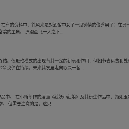
中。在有的资料中，徐风来是对酒馆中女子一见钟情的俊秀男子；在另
翁的主角。 原漫画《一人之下...
终结。仅退款模式的出现有其一定的初衷和作用，例如节省运费和处
争议仍在持续，未来其发展走向取决于各...
作品中。 在小新创作的漫画《狐妖小红娘》及其衍生作品中，颜如玉
 但需要注意的是，这只...