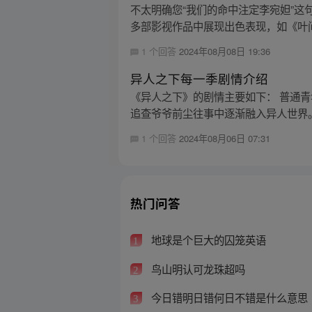
不太明确您“我们的命中注定李宛妲”这句
多部影视作品中展现出色表现，如《叶问 
1 个回答
2024年08月08日 19:36
异人之下每一季剧情介绍
《异人之下》的剧情主要如下： 普通
追查爷爷前尘往事中逐渐融入异人世界。
1 个回答
2024年08月06日 07:31
热门问答
地球是个巨大的囚笼英语
1
鸟山明认可龙珠超吗
2
今日错明日错何日不错是什么意思
3