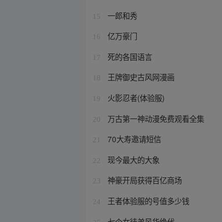
一郎和秀
15
亿万豪门
16
死的各国语言
17
王牌御史古风网漫画
18
火影忍者(体验服)
19
万古第一神动漫免费观看全集
20
70大寿邀请短信
21
现今最大的大象
22
神豪开局获得百亿商场
23
王者体验服的号值多少钱
24
七个女徒弟风华绝代