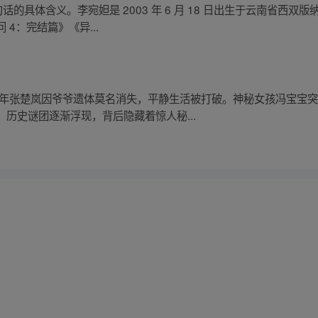
话的具体含义。李宛妲是 2003 年 6 月 18 日出生于云南省西
4：完结篇》《异...
青年张楚岚因爷爷遗体莫名消失，平静生活被打破。神秘女孩冯宝宝
历史谜团逐渐浮现，背后隐藏着惊人秘...