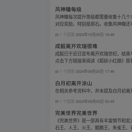
风神瞳每级
风神瞳每次提升等级都需要收集十几个才
对应奖励，特别是原石。收集风神瞳还可
1 个回答
2024年10月05日 19:46
成毅离开欢瑞很难
成毅已于近日宣布离开欢瑞世纪，结束
点击下方链接来阅读《狐妖小红娘》原
1 个回答
2024年09月20日 17:46
白月初离开涂山
在相关参考资料中，并未提及白月初离
1 个回答
2024年09月03日 03:45
完美世界完美世界
《完美世界》是一部具有丰富情节和宏
石王、人王、火王、鲲鹏王、朱雀王、青