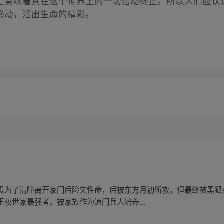
亡意味着其在这个世界上的一切活动终止。所以人们应认
感动，活出生命的精彩。
贵为了清瞳离开家门后险失性命，后被东方月初所救，但最终被黑狐
权世家最强者，被家族作为道门兵人培养...