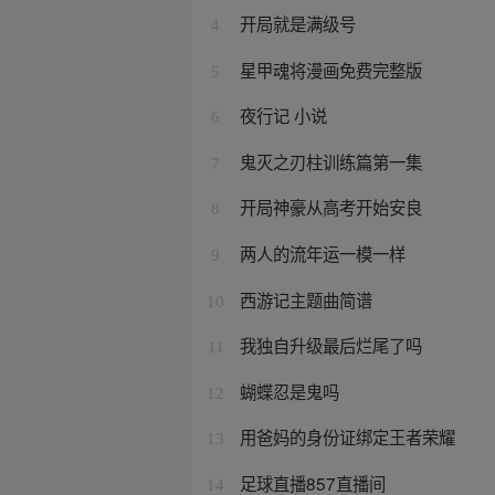
开局就是满级号
4
星甲魂将漫画免费完整版
5
夜行记 小说
6
鬼灭之刃柱训练篇第一集
7
开局神豪从高考开始安良
8
两人的流年运一模一样
9
西游记主题曲简谱
10
我独自升级最后烂尾了吗
11
蝴蝶忍是鬼吗
12
用爸妈的身份证绑定王者荣耀
13
足球直播857直播间
14