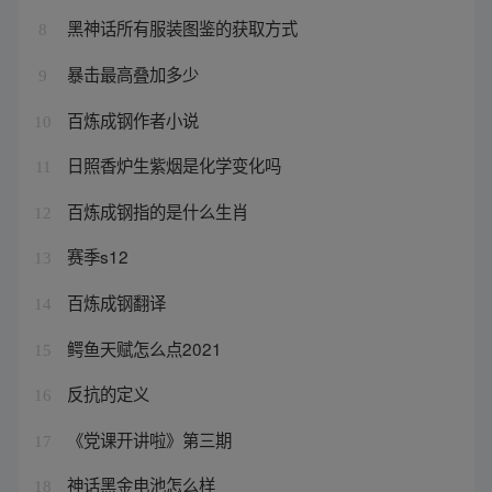
黑神话所有服装图鉴的获取方式
8
暴击最高叠加多少
9
百炼成钢作者小说
10
日照香炉生紫烟是化学变化吗
11
百炼成钢指的是什么生肖
12
赛季s12
13
百炼成钢翻译
14
鳄鱼天赋怎么点2021
15
反抗的定义
16
《党课开讲啦》第三期
17
神话黑金电池怎么样
18