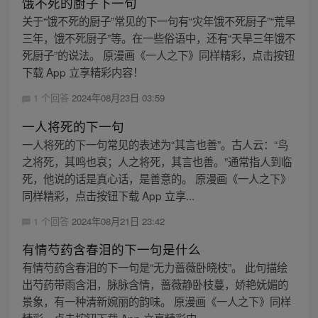
饿不死的厨子下一句
关于“饿不死的厨子”常见的下一句有“灾年饿不死厨子”“荒旱
三年，饿不死厨子”等。在一些俗语中，还有“天旱三年饿不
死厨子”的说法。 原漫画《一人之下》同样精彩，点击按钮
下载 App 立享精彩内容！
1 个回答
2024年08月23日 03:59
一人将死的下一句
一人将死的下一句常见的表述为“其言也善”。古人云：“鸟
之将死，其鸣也哀；人之将死，其言也善。”通常指人到临
死，他说的话是真心话，是善意的。 原漫画《一人之下》
同样精彩，点击按钮下载 App 立享...
1 个回答
2024年08月21日 23:42
有情芍药含春泪的下一句是什么
有情芍药含春泪的下一句是“无力蔷薇卧晓枝”。 此句描绘
出芍药带雨含泪，脉脉含情，蔷薇静卧枝蔓，娇艳妩媚的
景象，有一种清新婉丽的韵味。 原漫画《一人之下》同样
精彩，点击按钮下载 App 立享精彩内...