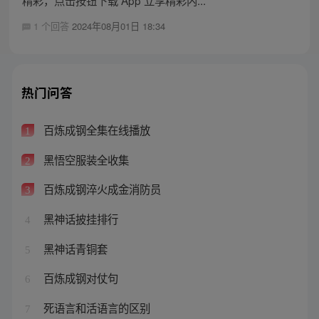
1 个回答
2024年08月01日 18:34
热门问答
百炼成钢全集在线播放
1
黑悟空服装全收集
2
百炼成钢淬火成金消防员
3
黑神话披挂排行
4
黑神话青铜套
5
百炼成钢对仗句
6
死语言和活语言的区别
7