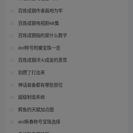
百炼成钢作者画地为牢
19
百炼成钢电视剧48集
20
百炼成钢指的是什么数字
21
dnf称号附魔宝珠一览
22
百炼成钢淬火成金的意思
23
别攒了打出来
24
神话装备都有哪些部位
25
超级制造系统
26
鳄鱼的天赋加点图
27
dnf新春称号宝珠选择
28