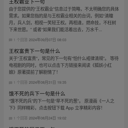
王权霸业下一句
由于您提供的“王权霸业”信息过于简略，不太明确您的具体
需求。如果您指的是与王权霸业相关的台词，例如“清瞳
月，兵人剑，相视一笑轻王权。再相逢，燃命技，不枉树
下来世愿。” 或者“如果我们能活着出去，万水千...
1 个回答
2024年09月07日 08:03
王权富贵下一句是什么
关于“王权富贵”，常见的下一句有“怕什么戒律清规”。 等待
电视剧的同时，也可以点击下方链接来阅读《狐妖小红
娘》原著提前了解剧情了！
1 个回答
2024年08月31日 19:35
饿不死的兵下一句是什么
“饿不死的兵”的下一句是“旱不死的葱”。 原漫画《一人之
下》同样精彩，点击按钮下载 App 立享精彩内容！
1 个回答
2024年08月24日 19:02