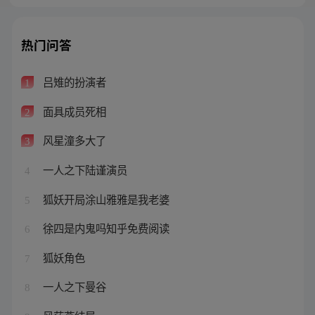
热门问答
吕雉的扮演者
1
面具成员死相
2
风星潼多大了
3
一人之下陆谨演员
4
狐妖开局涂山雅雅是我老婆
5
徐四是内鬼吗知乎免费阅读
6
狐妖角色
7
一人之下曼谷
8