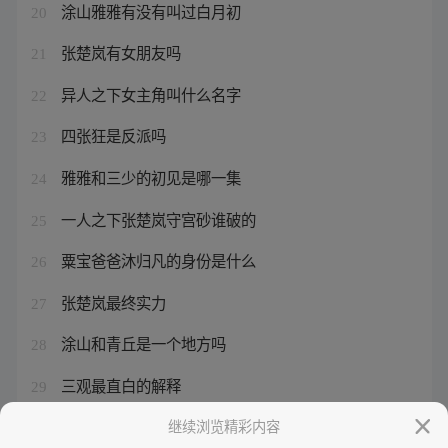
涂山雅雅有没有叫过白月初
20
张楚岚有女朋友吗
21
异人之下女主角叫什么名字
22
四张狂是反派吗
23
雅雅和三少的初见是哪一集
24
一人之下张楚岚守宫砂谁破的
25
粟宝爸爸沐归凡的身份是什么
26
张楚岚最终实力
27
涂山和青丘是一个地方吗
28
三观最直白的解释
29
涂山红红和东方月初转世续缘法宝
继续浏览精彩内容
30