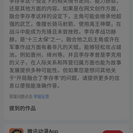
李存孝这个设定下的相关情节走向、能力获取，
还是其他方面的内容。如果是在网文创作方面，
融合李存孝这样的设定下，主角可能会继承他超
强的武艺，像擅长骑马射箭、使用禹王神槊，在
战斗中能成为先锋且未尝挫败。李存孝战功赫
赫，是“十三太保”之一，融合他之后主角或许在
军事作战方面有着非凡的天赋，能够轻松攻占城
池，例如晋州、绛州等。并且李存孝曾是李克用
的义子，在人际关系和阵营归属方面也能为故事
发展提供多种可能性。但如果您是想问其他关
于“开局融合了李存孝”的问题，请提供更多的信
息以便我能准确作答。
答案问题点击
举报反馈
提到的作品
腾讯动漫App