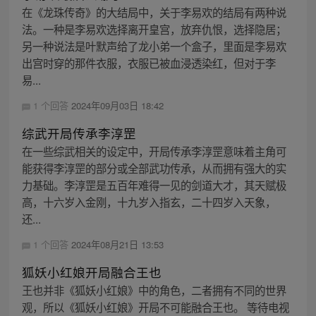
在《龙珠传奇》的大结局中，关于李易欢的结局有两种说
法。一种是李易欢选择离开皇宫，放弃仇恨，选择隐居；
另一种说法是叶默声给了龙小弟一个盒子，里面是李易欢
出宫时穿的那件衣服，衣服已被血浸透染红，但对于李
易...
1 个回答
2024年09月03日 18:42
综武开局传承李淳罡
在一些综武相关的设定中，开局传承李淳罡意味着主角可
能获得李淳罡的部分或全部武功传承，从而拥有强大的实
力基础。李淳罡是五百年难得一见的剑道大才，其天赋极
高，十六岁入金刚，十九岁入指玄，二十四岁入天象，
还...
1 个回答
2024年08月21日 13:53
狐妖小红娘开局融合王也
王也并非《狐妖小红娘》中的角色，二者拥有不同的世界
观，所以《狐妖小红娘》开局不可能融合王也。 等待电视