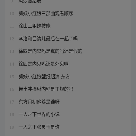
风莎燕结局
9
狐妖小红娘三部曲观看顺序
10
涂山三姐妹技能
11
李洛和吕清儿最后在一起了吗
12
徐四是内鬼吗是真的吗还是假的
13
徐四是内鬼吗还是外鬼啊
14
狐妖小红娘壁纸超清 东方
15
带土冲撞琳内壁是正规的吗
16
东方月初他爹是谁呀
17
一人之下世界的小说
18
一人之下张灵玉是谁
19