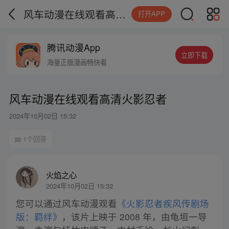
风车动漫在线观看高清火影忍者
打开APP
腾讯动漫App
立即下载
海量正版漫画畅快看
风车动漫在线观看高清火影忍者
2024年10月02日 15:32
1个回答
火焰之心
2024年10月02日 15:32
您可以通过风车动漫观看
《火影忍者疾风传剧场
版：羁绊》
，该片上映于 2008 年，由龟垣一导