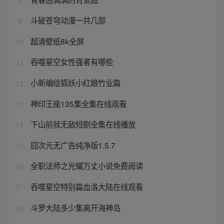
8
斗破苍穹动漫一共几部
9
超清壁纸8k全屏
10
吞噬星空女性强者有哪些
11
小新编绘狐妖小红娘竹业篇
12
神印王座135集全集在线观看
13
下山前就无敌短剧全集在线播放
14
囧次元无广告纯净版1.5.7
15
全职法师之光耀万丈小说免费阅读
16
吞噬星空特别篇血洛大陆在线观看
17
斗罗大陆多少集离开海神岛
18