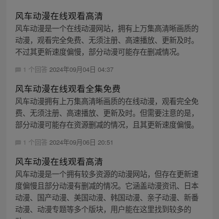
风车动漫在线观看高清
风车动漫是一个在线动漫网站，拥有上万集高清晰画质的
动漫，观看完全免费、无须注册、高速播放、更新及时。
不过其更新速度偏慢，部分动漫可能存在删减情况。
1 个回答
2024年09月04日 04:37
风车动漫在线观看全集免费
风车动漫拥有上万集高清晰画质的在线动漫，观看完全免
费、无须注册、高速播放、更新及时。但需要注意的是，
部分动漫可能存在资源删减的情况，且其更新速度偏慢。
1 个回答
2024年09月06日 20:51
风车动漫在线观看高清
风车动漫是一个拥有较多资源的动漫网站，但存在更新速
度偏慢且部分动漫有删减的情况。它涵盖动漫资讯、日本
动漫、国产动漫、美国动漫、韩国动漫、亲子动漫、新番
动漫、动漫专题等多个版块，用户能在这里找到较多的