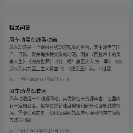
标的伟大的冒险旅程！
相关问答
风车动漫在线看动画
风车动漫是一个提供在线动漫观看的平台，其中涵盖了国
产、日韩、欧美等多种类型的动漫。例如《回复术士的重
来人生》《完美世界》《打工吧！魔王大人 第二季》《欢
迎来到实力至上主义教室 2》《通灵王》等。不过需...
1 个回答
2024年07月29日 10:16
风车动漫观看网
风车动漫是一个动漫网站，其优势在于资源丰富，在国内
有一定知名度。但存在更新速度偏慢和部分动漫删减的情
况。需要注意的是，使用此类网站观看动漫可能存在版权
等法律问题。
1 个回答
2024年08月31日 18:24