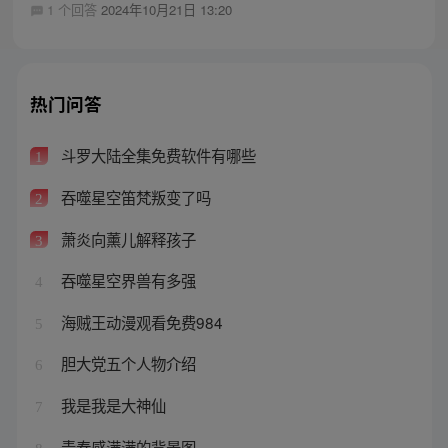
1 个回答
2024年10月21日 13:20
热门问答
斗罗大陆全集免费软件有哪些
1
吞噬星空笛梵叛变了吗
2
萧炎向薰儿解释孩子
3
吞噬星空界兽有多强
4
海贼王动漫观看免费984
5
胆大党五个人物介绍
6
我是我是大神仙
7
青春感满满的背景图