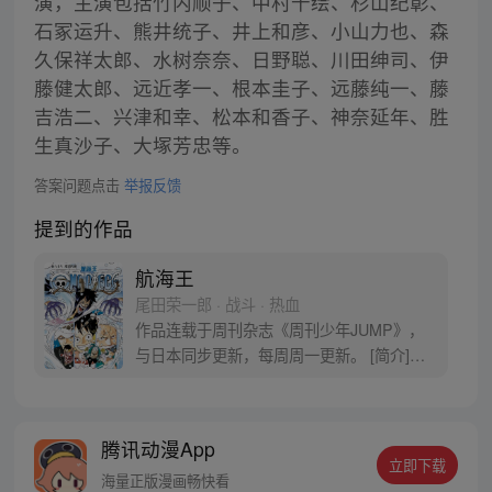
演，主演包括竹内顺子、中村千绘、杉山纪彰、
石冢运升、熊井统子、井上和彦、小山力也、森
久保祥太郎、水树奈奈、日野聪、川田绅司、伊
藤健太郎、远近孝一、根本圭子、远藤纯一、藤
吉浩二、兴津和幸、松本和香子、神奈延年、胜
生真沙子、大塚芳忠等。
答案问题点击
举报反馈
提到的作品
航海王
尾田荣一郎 · 战斗 · 热血
作品连载于周刊杂志《周刊少年JUMP》，
与日本同步更新，每周周一更新。 [简介]有
一个梦想成为海盗的少年叫路飞，他因误
食“恶魔果实”而成为了橡皮人，在获得超人
能力的同时付出了一辈子无法游泳的代价。
腾讯动漫App
十年后，路飞为实现与因救他而断臂的杰克
立即下载
斯的约定而出海，开始了以成为海盗王为目
海量正版漫画畅快看