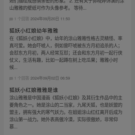
她们描绘成感情亲密的形象。 2. 还有关于郭晓婷饰演的涂
山雅雅的壁纸可作为头像参考。 等待...
1 个回答
2024年09月20日 11:50
狐妖小红娘幼年雅雅
在《狐妖小红娘》中，幼年的涂山雅雅性格古灵精怪、率
真可爱。她会吓唬人，例如曾吓唬被东方月初追杀的人；
会怼东方月初，两人经常互怼；还会和东方月初一起行侠
仗义，生活有趣，比如一起蹲在树上吃瓜果；雅雅小时
候...
1 个回答
2024年09月02日 06:59
狐妖小红娘雅雅是谁
涂山雅雅是中国漫画《狐妖小红娘》及其衍生作品中的主
要角色之一。她是涂山的二当家，九尾天狐，也是妖盟的
盟主，拥有强大的寒气妖力。在姐姐涂山红红离开后成为
涂山第一战力。她外表高傲冷漠，实际很傲娇，非常仰
慕...