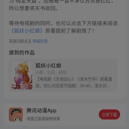
为“纯爱天篇”，而雅雅一直不承认苏苏是红红，
所以想要将天书收回。
等待电视剧的同时，也可以点击下方链接来阅读
《狐妖小红娘》
原著提前了解剧情了！
答案问题点击
举报反馈
提到的作品
狐妖小红娘
小新 · 古风 · 妖怪
【电视剧《天地剑心》《淮水竹亭》原著漫
画，剑心对应章节指路：39-85，淮水对应
章节指路272-301】 迷糊萝莉小狐妖，正太
道士没节操。自古人妖生死恋，千载孽缘一
线牵。（每周周四更新。）
腾讯动漫App
立即下载
海量正版漫画畅快看