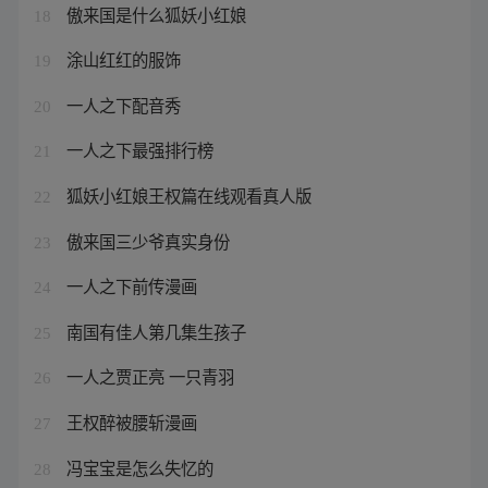
傲来国是什么狐妖小红娘
18
涂山红红的服饰
19
一人之下配音秀
20
一人之下最强排行榜
21
狐妖小红娘王权篇在线观看真人版
22
傲来国三少爷真实身份
23
一人之下前传漫画
24
南国有佳人第几集生孩子
25
一人之贾正亮 一只青羽
26
王权醉被腰斩漫画
27
冯宝宝是怎么失忆的
28