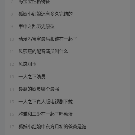
冯宝宝性格特征
7
狐妖小红娘还有多久完结的
8
甲申之乱历史原型
9
动漫冯宝宝最后和谁在一起了
10
风莎燕的配音演员叫什么
11
风岚润玉
12
一人之下演员
13
聂离的妖灵哪个最强
14
一人之下真人版电视剧下载
15
雅雅和三少在一起了吗动漫
16
狐妖小红娘中东方月初的爸爸是谁
17