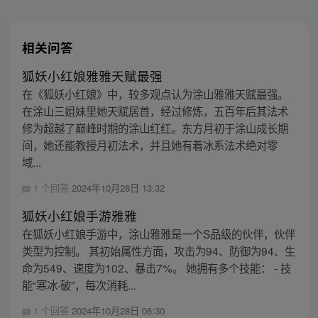
相关问答
狐妖小红娘雅雅天赋最强
在《狐妖小红娘》中，较多观点认为涂山雅雅天赋最强。
在涂山三姐妹里她天赋居首，经过修炼，五百年后其法术
修为超越了巅峰时期的涂山红红。东方月初于涂山成长期
间，她还能教授月初法术，并且她有着冰系法术绝对零
域...
1 个回答
2024年10月28日 13:32
狐妖小红娘手游雅雅
在狐妖小红娘手游中，涂山雅雅是一个S品级的伙伴，伙伴
类型为控制。 其初始属性方面，攻击为94、防御为94、生
命为549、速度为102、暴击7%。 她拥有多个技能： - 技
能“寒冰·破”，每次消耗...
1 个回答
2024年10月28日 06:30