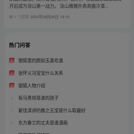
开后成为涂山第一战力。 涂山雅雅外表高傲冷漠...
1 个回答
2024年08月06日 19:10
热门问答
银狐里的颜如玉喜欢谁
1
张怀义冯宝宝什么关系
2
银狐人物介绍
3
有马贵将是谁的孩子
4
翟佳滨讲的鹿之五宝是什么取最好
5
东方秦兰的丈夫是谁漫画
6