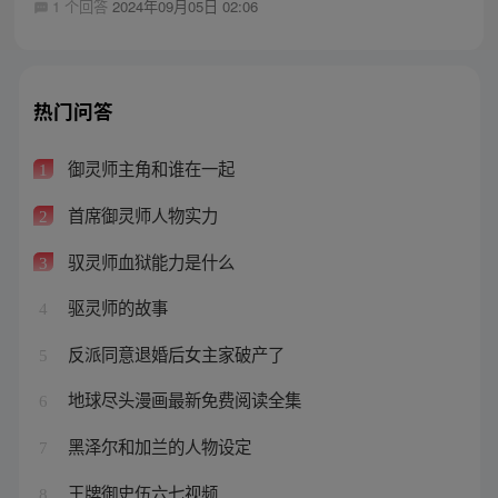
1 个回答
2024年09月05日 02:06
热门问答
御灵师主角和谁在一起
1
首席御灵师人物实力
2
驭灵师血狱能力是什么
3
驱灵师的故事
4
反派同意退婚后女主家破产了
5
地球尽头漫画最新免费阅读全集
6
黑泽尔和加兰的人物设定
7
王牌御史伍六七视频
8