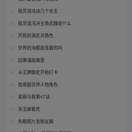
极灵混沌诀几个女主
9
极灵混沌决主角武器是什么
10
开局扮演反派角色
11
世界的海都是连着的吗
12
因果漫画寓意
13
从王牌御史开始打卡
14
首席御灵师人物角色
15
星辰与我第47话
16
宋玉被看死
17
失眠照片发朋友圈
18