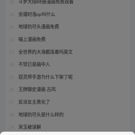
斗罗大陆68册漫画免费观看
19
余邃时洛cp叫什么
20
地球的尽头漫画免费
21
喵上漫画免费
22
全世界的大海都连着吗英文
23
不觉已是画中人
24
驭灵师手游为什么下架了呢
25
王牌御史漫画 古风
26
反派女主黑化了
27
地球的尽头是什么样的
28
宋玉被误解
29