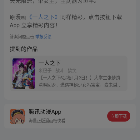
天无限流，单女主，主武器为鱼竿。
原漫画
《一人之下》
同样精彩，点击按钮下载
App 立享精彩内容！
答案问题点击
举报反馈
提到的作品
一人之下
米橙子 · 战斗 · 搞笑
【一人之下6定档1月2日！】大学生张楚岚
清明回乡，遭遇神秘少女冯宝宝。素未谋面
的冯宝宝却对张楚岚异常熟悉，并将其带去
自己打工的快递公司。为了帮冯宝宝寻找她
的身世，也为了查清自己与爷爷身上的秘
腾讯动漫App
密，张楚岚的生活被彻底颠覆，与冯宝宝一
立即下载
同踏上“异人”之旅。
海量正版漫画畅快看