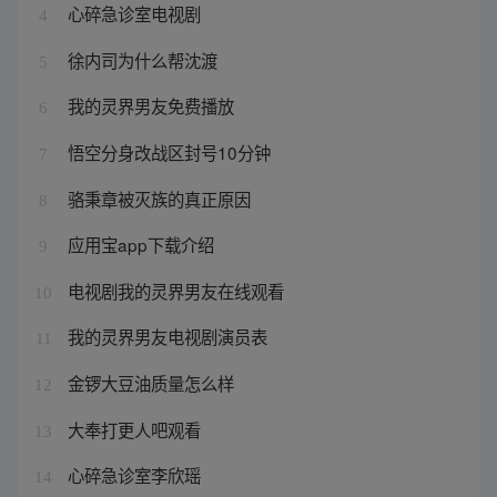
心碎急诊室电视剧
4
徐内司为什么帮沈渡
5
我的灵界男友免费播放
6
悟空分身改战区封号10分钟
7
骆秉章被灭族的真正原因
8
应用宝app下载介绍
9
电视剧我的灵界男友在线观看
10
我的灵界男友电视剧演员表
11
金锣大豆油质量怎么样
12
大奉打更人吧观看
13
心碎急诊室李欣瑶
14