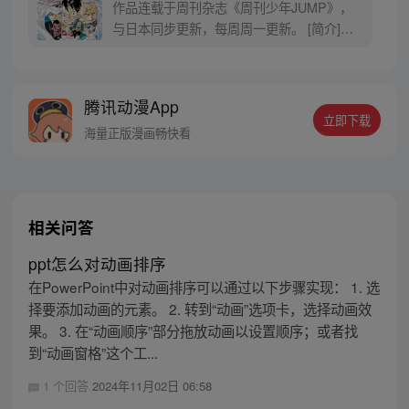
作品连载于周刊杂志《周刊少年JUMP》，
与日本同步更新，每周周一更新。 [简介]有
一个梦想成为海盗的少年叫路飞，他因误
食“恶魔果实”而成为了橡皮人，在获得超人
能力的同时付出了一辈子无法游泳的代价。
腾讯动漫App
十年后，路飞为实现与因救他而断臂的杰克
立即下载
斯的约定而出海，开始了以成为海盗王为目
海量正版漫画畅快看
标的伟大的冒险旅程！
相关问答
ppt怎么对动画排序
在PowerPoint中对动画排序可以通过以下步骤实现： 1. 选
择要添加动画的元素。 2. 转到“动画”选项卡，选择动画效
果。 3. 在“动画顺序”部分拖放动画以设置顺序；或者找
到“动画窗格”这个工...
1 个回答
2024年11月02日 06:58