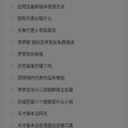
应用宝最新版本使用方法
15
国色天香比喻什么
16
大奉打更人李茹喜欢
17
李梦颖 我的灵界男友免费阅读
18
梦里有你有我
19
芬芳喜事开播了吗
20
范帅琦的代表作品有哪些
21
李梦甘当小三却挑衅男主前妻
22
京城苏家八个舅舅是什么小说
23
天才基本法阿光
24
天才基本法名场面出自第几集
25