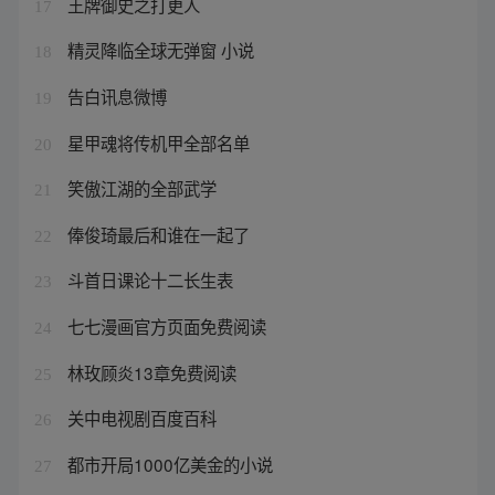
王牌御史之打更人
17
精灵降临全球无弹窗 小说
18
告白讯息微博
19
星甲魂将传机甲全部名单
20
笑傲江湖的全部武学
21
俸俊琦最后和谁在一起了
22
斗首日课论十二长生表
23
七七漫画官方页面免费阅读
24
林玫顾炎13章免费阅读
25
关中电视剧百度百科
26
都市开局1000亿美金的小说
27