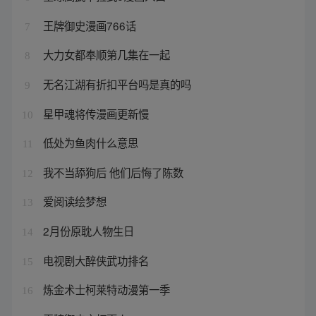
王牌御史漫画766话
7
大力女都奉顺第几集在一起
8
无名江湖有折扣平台吗是真的吗
9
星甲魂将传漫画更新慢
10
低处为鱼肉什么意思
11
我不当舔狗后 他们后悔了陈数
12
爱阅读绘梦想
13
2月份原耽人物生日
14
电视剧大醉侠武功排名
15
炼金术士柯莱特动漫第一季
16