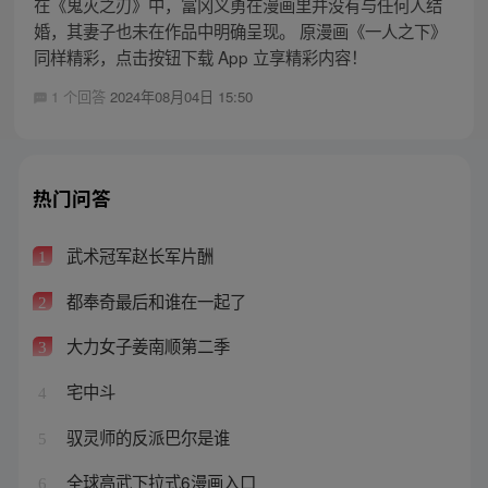
在《鬼灭之刃》中，富冈义勇在漫画里并没有与任何人结
婚，其妻子也未在作品中明确呈现。 原漫画《一人之下》
同样精彩，点击按钮下载 App 立享精彩内容！
1 个回答
2024年08月04日 15:50
热门问答
武术冠军赵长军片酬
1
都奉奇最后和谁在一起了
2
大力女子姜南顺第二季
3
宅中斗
4
驭灵师的反派巴尔是谁
5
全球高武下拉式6漫画入口
6