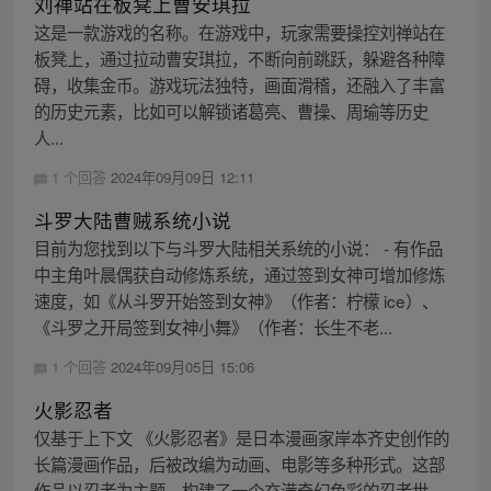
刘禅站在板凳上曹安琪拉
这是一款游戏的名称。在游戏中，玩家需要操控刘禅站在
板凳上，通过拉动曹安琪拉，不断向前跳跃，躲避各种障
碍，收集金币。游戏玩法独特，画面滑稽，还融入了丰富
的历史元素，比如可以解锁诸葛亮、曹操、周瑜等历史
人...
1 个回答
2024年09月09日 12:11
斗罗大陆曹贼系统小说
目前为您找到以下与斗罗大陆相关系统的小说： - 有作品
中主角叶晨偶获自动修炼系统，通过签到女神可增加修炼
速度，如《从斗罗开始签到女神》（作者：柠檬 ice）、
《斗罗之开局签到女神小舞》（作者：长生不老...
1 个回答
2024年09月05日 15:06
火影忍者
仅基于上下文 《火影忍者》是日本漫画家岸本齐史创作的
长篇漫画作品，后被改编为动画、电影等多种形式。这部
作品以忍者为主题，构建了一个充满奇幻色彩的忍者世