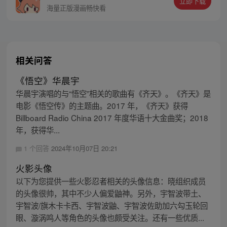
立即下载
斯的约定而出海，开始了以成为海盗王为目
海量正版漫画畅快看
标的伟大的冒险旅程！
相关问答
《悟空》华晨宇
华晨宇演唱的与“悟空”相关的歌曲有《齐天》。《齐天》是
电影《悟空传》的主题曲。2017 年，《齐天》获得
Billboard Radio China 2017 年度华语十大金曲奖；2018
年，获得华...
1 个回答
2024年10月07日 20:21
火影头像
以下为您提供一些火影忍者相关的头像信息：晓组织成员
的头像很帅，其中不少人偏爱鼬神。另外，宇智波带土、
宇智波/旗木卡卡西、宇智波鼬、宇智波佐助加六勾玉轮回
眼、漩涡鸣人等角色的头像也颇受关注。还有一些优质...