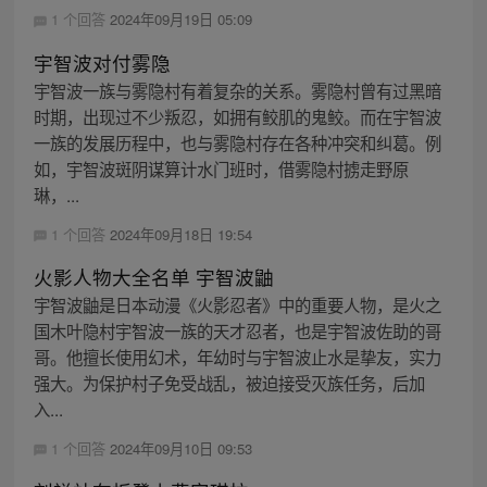
1 个回答
2024年09月19日 05:09
宇智波对付雾隐
宇智波一族与雾隐村有着复杂的关系。雾隐村曾有过黑暗
时期，出现过不少叛忍，如拥有鲛肌的鬼鲛。而在宇智波
一族的发展历程中，也与雾隐村存在各种冲突和纠葛。例
如，宇智波斑阴谋算计水门班时，借雾隐村掳走野原
琳，...
1 个回答
2024年09月18日 19:54
火影人物大全名单 宇智波鼬
宇智波鼬是日本动漫《火影忍者》中的重要人物，是火之
国木叶隐村宇智波一族的天才忍者，也是宇智波佐助的哥
哥。他擅长使用幻术，年幼时与宇智波止水是挚友，实力
强大。为保护村子免受战乱，被迫接受灭族任务，后加
入...
1 个回答
2024年09月10日 09:53