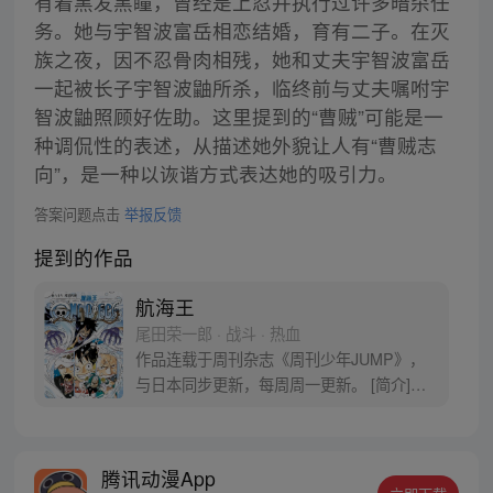
有着黑发黑瞳，曾经是上忍并执行过许多暗杀任
务。她与宇智波富岳相恋结婚，育有二子。在灭
族之夜，因不忍骨肉相残，她和丈夫宇智波富岳
一起被长子宇智波鼬所杀，临终前与丈夫嘱咐宇
智波鼬照顾好佐助。这里提到的“曹贼”可能是一
种调侃性的表述，从描述她外貌让人有“曹贼志
向”，是一种以诙谐方式表达她的吸引力。
答案问题点击
举报反馈
提到的作品
航海王
尾田荣一郎 · 战斗 · 热血
作品连载于周刊杂志《周刊少年JUMP》，
与日本同步更新，每周周一更新。 [简介]有
一个梦想成为海盗的少年叫路飞，他因误
食“恶魔果实”而成为了橡皮人，在获得超人
能力的同时付出了一辈子无法游泳的代价。
腾讯动漫App
十年后，路飞为实现与因救他而断臂的杰克