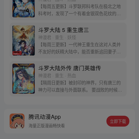
迹，但要给奇迹一个机会。
【每周五更新】斗罗联邦科考队在极北之地
科考时，发现了一个有着金银双色花纹的
蛋。他们探查后发现里面居然有生命迹象，
于是赶忙将其带回研究所进行孵化。蛋孵化
斗罗大陆 5 重生唐三
出来了，可孵出来的是一个婴儿，一个和人
神漫君 · 重生 · 妖怪
类一模一样的孩子；与此同时，联邦研究所
【每周三更新】一代神王重生在这对人类并
正在解冻一名银色长发女子，而一名蓝发青
不友好的妖精大陆中，能否重新追回妻子。
年则在海滨被人发现
千奇百怪的妖神变又会带给他怎样的重生之
路？尽在一代神王至情追妻之旅，斗罗大陆
斗罗大陆外传 唐门英雄传
第五部，重生唐三!
神漫君 · 重生 · 热血
【隔周日更新】被封印的神界，只有唐三的
神力可以直接与外面联系。 要战败的时候，
从遥远的斗罗大陆…神界，瞬间翻盘！ 众神
之战，谁与争锋？ 当主角光环碰到一起，谁
能更胜一筹？这是属于唐门的一场众神之
腾讯动漫App
战！
立即下载
海量正版漫画畅快看