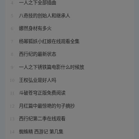
一人之下全部插曲
4
八奇技的创始人和继承人
5
娜然身材有多火
6
杨幂狐妖小红娘在线观看全集
7
西行纪的最新状态
8
一人之下锈铁篇电影什么时候放
9
王权弘业是好人吗
10
斗破苍穹正版免费阅读
11
月红篇中最惊艳的句子摘抄
12
西行纪第二季在线观看
13
蜘蛛精 西游记 第几集
14