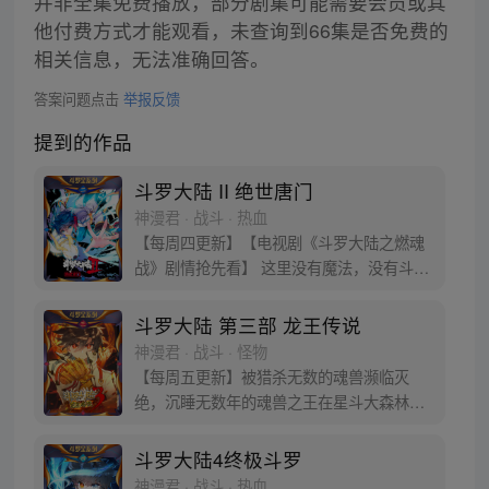
并非全集免费播放，部分剧集可能需要会员或其
他付费方式才能观看，未查询到66集是否免费的
相关信息，无法准确回答。
答案问题点击
举报反馈
提到的作品
斗罗大陆 II 绝世唐门
神漫君 · 战斗 · 热血
【每周四更新】【电视剧《斗罗大陆之燃魂
战》剧情抢先看】 这里没有魔法，没有斗
气，没有武术，却有武魂。 唐门创立万年之
后的斗罗大陆上，唐门式微，一代天骄霍雨
斗罗大陆 第三部 龙王传说
浩横空出世，一切的神奇都将一一展现。 唐
神漫君 · 战斗 · 怪物
门暗器能否重振雄风，唐门能否重现辉煌，
【每周五更新】被猎杀无数的魂兽濒临灭
一切尽绝世唐门！
绝，沉睡无数年的魂兽之王在星斗大森林最
后的净土苏醒，复仇之战暗云密布。当“废武
魂”遇上执着而顽强的少年唐舞麟，万众瞩目
斗罗大陆4终极斗罗
的武魂传奇将再次被书写。我们不期待奇
神漫君 · 战斗 · 热血