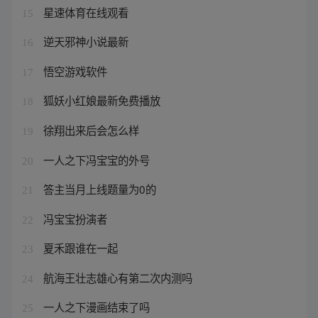
星速体育在线观看
15
逆天邪神小说最新
16
悟空游戏软件
17
狐妖小红娘最新免费播放
18
徐翔出来后会怎么样
19
一人之下冯宝宝的外号
20
答主当月上线题量为0的
21
冯宝宝扮演者
22
夏禾跟谁在一起
23
航海王壮志雄心有第二次内测吗
24
一人之下漫画结束了吗
25