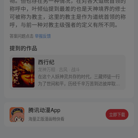
物。但也存在另一种情况，在对各大道统首领的
称呼中，叶倾仙提到最差的也是天神境界的修士
可被称为教主，这里的教主是作为道统首领的称
呼，与前一种对教主级强者的定义有所不同。
答案问题点击
举报反馈
提到的作品
西行纪
龙神万相 · 古风 · 战斗
在这个人妖神灵共存的时代，三藏师徒一行
为了世间和平，历经千辛万苦到达彼岸取
得“永恒之火”拯救苍生，可世间并没有因此
变得美好….随着阴谋慢慢揭露，暗魂四起,
为了让“永恒之火”重新归位，小狼妖白狼不
腾讯动漫App
辞万难，找到唐三藏大法师，和他一起重新
立即下载
寻回徒弟们，组成全新“西行小队”，再度踏
海量正版漫画畅快看
上西行之旅……