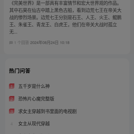
《完美世界》是一部具有丰富情节和宏大世界观的作品。
其中石昊在仙古中踏上黑色古船，看到边荒七王在帝关大
战的惨烈场景。边荒七王分别是石王、人王、火王、鲲鹏
王、朱雀王、青龙王、白虎王，他们在帝关大战时孤立
无...
1 个回答
2024年08月24日 10:18
热门问答
五千岁是什么神
1
恐怖片心魔完整版
2
求女主穿越到书里面的电视剧
3
女主从现代穿越
4