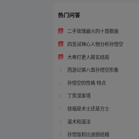
热门问答
二手玫瑰最火的十首歌曲
1
四圣试禅心人物分析孙悟空
2
大奉打更人姬玄结局
3
西游记第八章孙悟空形象
4
孙悟空的性格 特点
5
丁笑滢家境
6
徐福是术士还是方士
7
道术和道法
8
孙悟饭和比迪丽结婚
9