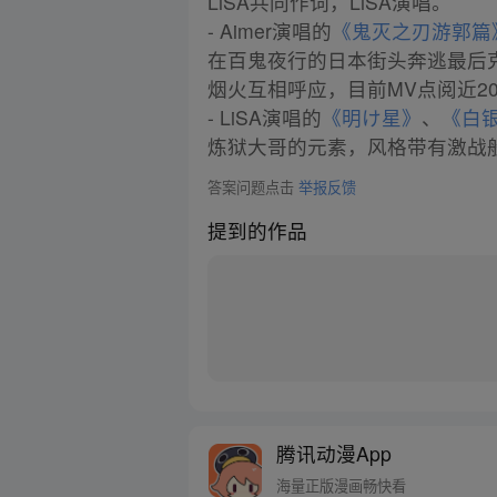
LiSA共同作词，LiSA演唱。
- Aimer演唱的
《鬼灭之刃游郭篇
在百鬼夜行的日本街头奔逃最后克
烟火互相呼应，目前MV点阅近20
- LiSA演唱的
《明け星》
、
《白
炼狱大哥的元素，风格带有激战
答案问题点击
举报反馈
提到的作品
腾讯动漫App
海量正版漫画畅快看