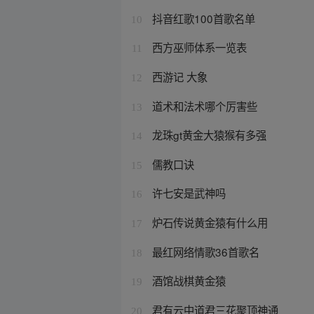
抖音红歌100首歌名单
10
西方巫师体系一览表
11
西游记 大象
12
道术和法术哪个厉害些
13
龙珠gt黄金大猿猴有多强
14
儒教口诀
15
许七安是武神吗
16
炉石传说黄金猿有什么用
17
最红网络情歌36首歌名
18
酒馆战棋黄金猿
19
君有云中道君三花聚顶神通
20