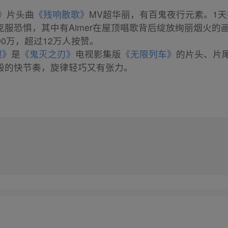
》
片头曲
《残响散歌》
MV超华丽，有百鬼夜行元素。1天
服恐惧，其中有Aimer在屋顶唱歌背后绽放绚丽烟火的
0万，超过12万人按赞。
银》
是
《鬼灭之刃》
电视影集版
《无限列车》
的片头、片
般的快节奏，旋律轻巧又有张力。