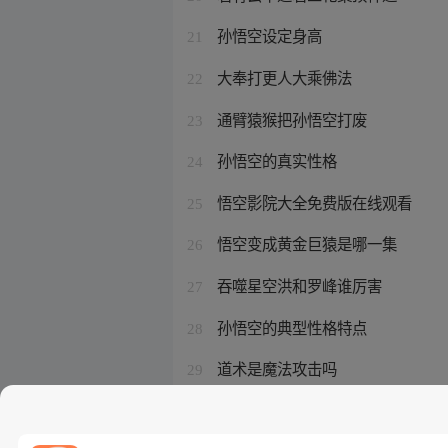
孙悟空设定身高
21
大奉打更人大乘佛法
22
通臂猿猴把孙悟空打废
23
孙悟空的真实性格
24
悟空影院大全免费版在线观看
25
悟空变成黄金巨猿是哪一集
26
吞噬星空洪和罗峰谁厉害
27
孙悟空的典型性格特点
28
道术是魔法攻击吗
29
黑神话悟空石猿是孙悟空吗
30