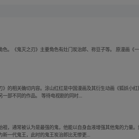
色。《鬼灭之刃》主要角色有灶门炭治郎、祢豆子等。 原漫画《一人
刃》的相关确切内容。涂山红红是中国漫画及其衍生动画《狐妖小红
一部不同的作品。 等待电视剧的同时...
始祖，通常被认为是最强的鬼，他能以自身血液增强其他鬼的力量。
新一代鬼王，此时的鬼王炭治郎比无惨更...