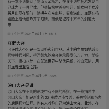
有一本小说提到了剑道大帝杨岩，在该小说中杨岩发现自
己成为了一具尸体，但很快棺材盖被打开，仙女宗圣女冷
碧月出现在眼前，她拥有准帝血脉，嘴角溢血，血落在杨
岩脸上后他便睁开了眼睛，而他是埋葬十万年的剑道大
帝...
1 个回答
2024年10月11日 15:16
狂武大帝
《狂武大帝》是一部网络玄幻作品。其中的主角如地球最
强特种兵刘风，得涅槃九轮魔帝传承爆发亿万元力，武极
天下，横扫八荒，在武道世界中杀伐果断，冷血无情，用
鲜血走出至强之路。
1 个回答
2024年09月19日 00:26
涂山大帝是谁
涂山大帝在不同的语境中有不同的所指。在一些描述中，
涂山大帝可能是新出的 22 资质混沌异兽，兼具控制和伤害
的后期强力法师。也有人戏称自己为涂山大帝。此外，在
某些神话或文学相关的讨论中，涂山大帝的概念可...