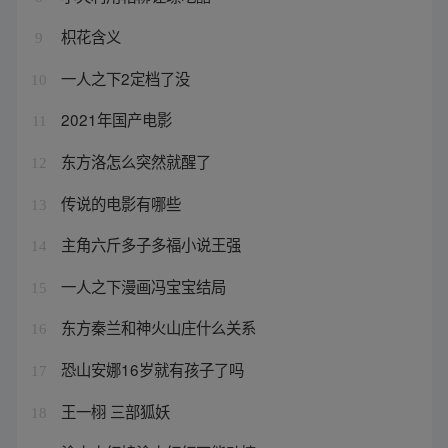
枳花含义
9
一人之下2定档了没
10
2021年国产电影
11
东方洛怎么突然就醒了
12
传说的电影有哪些
13
主角六斤多子多福小说王强
14
一人之下漫画冯宝宝结局
15
东方秦兰和神火山庄什么关系
16
恐山安娜16岁就有孩子了吗
17
王一栩 三部狐妖
18