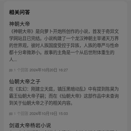
相关问答
神朝大帝
《神朝大帝》是向萝卜开炮所创作的小说，首发于奇异文
学网站且已完结。小说构建了一个龙汉神朝主宰诸天万界
的世界观，彼时人族国度受控于异族，人族的尊严与性命
都十分卑微渺小。故事的主角是一个从后世附体重生的
人...
1 个回答
2024年10月20日 16:27
仙朝大帝之子
在《玄幻：刚建立天庭，镇压黑暗动乱》中有提到陈昊为
霸王仙朝大帝子嗣；而在《仙朝大帝》这部作品中未查询
到关于仙朝大帝之子的相关内容。
1 个回答
2024年10月19日 15:03
剑道大帝杨岩小说