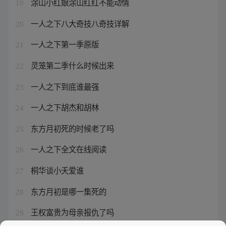
涂山小红娘涂山红红不能动情
19
一人之下八大奇技八奇技详解
20
一人之下第一季原版
21
灵笼第二季什么时候出来
22
一人之下到底谁最强
23
一人之下胡杰和胡林
24
东方月初死的时候老了吗
25
一人之下全文在线阅读
26
桐华谈小夭爱谁
27
东方月初是哪一集死的
28
王权富贵为母亲报仇了吗
29