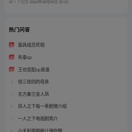
1 个回答
2024年08月05日 20:22
热门问答
面具成员死相
1
布泰cp
2
王也官配cp是谁
3
徐三徐四的母亲
4
东方秦兰金人凤
5
异人之下每一季剧情介绍
6
一人之下电视剧简介
7
小夭利用相柳让璟吃醋
8