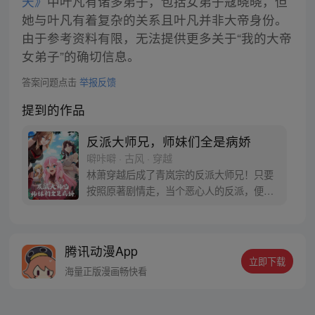
天》
中叶凡有诸多弟子，包括女弟子寇晓晓，但
她与叶凡有着复杂的关系且叶凡并非大帝身份。
由于参考资料有限，无法提供更多关于“我的大帝
女弟子”的确切信息。
答案问题点击
举报反馈
提到的作品
反派大师兄，师妹们全是病娇
噼咔噼 · 古风 · 穿越
林萧穿越后成了青岚宗的反派大师兄！只要
按照原著剧情走，当个恶心人的反派，便能
成仙飞升！无奈之下，只能没事戏弄下四师
妹，偷一手三师妹的衣物，往二师妹水里下
点猛药，兢兢业业履行反派职责。终于熬到
腾讯动漫App
男主叶辰拜入师门这天！林萧兴奋不已，准
立即下载
备毒害男主，按照剧情，他将会被几位师妹
海量正版漫画畅快看
抓住，被男主飞龙骑脸！没想到……