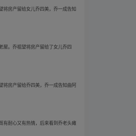
望将房产留给女儿乔四美，乔一成告知
老屋。乔祖望将房产留给了女儿乔四
望将房产留给乔四美，乔一成告知曲阿
既有耐心又有热情，后来看到乔老头瘫