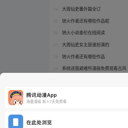
大周仙吏番外篇全订
24
铳火作者还有哪些作品呢
25
铳火小说泰伦在线阅读
26
大周仙吏女主是谁扮演的
27
铳火作者还有哪些作品
28
系统送我避难所漫画免费观看古风
29
铳火作者还有哪些作品名字
30
腾讯动漫App
海量漫画 新人7天免费看
在此处浏览