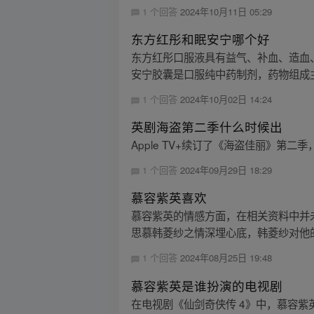
1 个回答
2024年10月11日 05:29
东方红彤和眠安宁哪个好
东方红彤口服液具有益气、补血、造血
安宁胶囊是口服纯中药制剂，药物组成主
1 个回答
2024年10月02日 14:24
英剧海盗第二季什么时候出
Apple TV+续订了《海盗佳丽》第
1 个回答
2024年09月29日 18:29
慕容紫英喜欢
慕容紫英的情感方面，在相关资料中并
思慕韩菱纱之情深埋心底，韩菱纱对他的
1 个回答
2024年08月25日 19:48
慕容紫英是谁扮演的电视剧
在电视剧《仙剑奇侠传 4》中，慕容