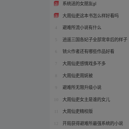
系统送的女朋友gl
2
大周仙吏这本书怎么样好看吗
3
避难所流小说有什么
4
逍遥三国各妃子全部宠幸后的样子
5
铳火作者还有哪些作品好看
6
大周仙吏感情戏多不多
7
大周仙吏周妩被
8
避难所无限升级小说
9
大周仙吏女主是谁的女儿
10
大周仙吏精校版
11
开局获得避难所最强系统的小说
12