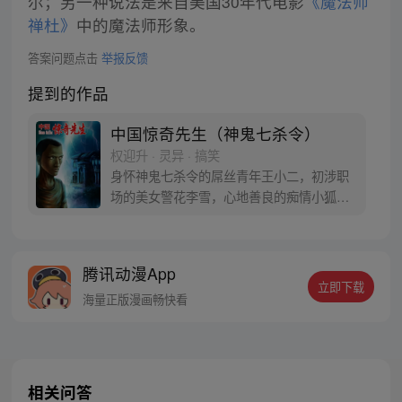
尔；另一种说法是来自美国30年代电影
《魔法师
禅杜》
中的魔法师形象。
答案问题点击
举报反馈
提到的作品
中国惊奇先生（神鬼七杀令）
权迎升 · 灵异 · 搞笑
身怀神鬼七杀令的屌丝青年王小二，初涉职
场的美女警花李雪，心地善良的痴情小狐
狸……漫画每周一三五更新（手机客户端提
前1天更新），动画每周二更新，感谢大家一
如既往的支持，中国惊奇先生粉丝娱乐群
腾讯动漫App
（群号码：93277487）已满，欢迎加入中国
立即下载
惊奇先生粉丝娱乐二群，群号码：
海量正版漫画畅快看
273942387
相关问答