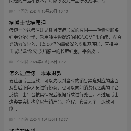
问题的产品和技术，可能涉及到产品研发成本、专...
1 个回答
2024年10月26日 13:10
痘博士祛痘原理
痘博士的祛痘原理是针对痘痘形成的原因——毛囊皮脂腺
细胞分泌异常，采用纯生物提取的NO/cGMP蛋白酶，配合
光动力仪导入，以500倍的量级深入皮肤基底层，直接冲
击或是说“杀灭”皮脂腺中的长痘细胞，平衡皮...
1 个回答
2024年10月26日 12:21
怎么让痘博士乖乖退款
要让痘博士退款，可以先找到当时的销售渠道对应的店面
及售后服务人员进行协商。也可以向如消费保之类的平台
反馈，由平台核实情况后根据诉求进行处理。不过痘博士
这类美容机构多以营销产品、疗程、套盒为主，退款可
能...
1 个回答
2024年10月25日 12:37
欢欢的原型