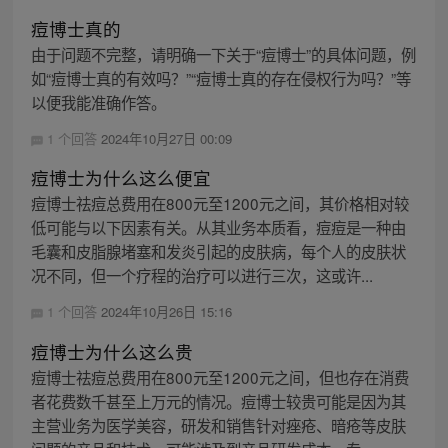
痘博士真的
由于问题不完整，请明确一下关于“痘博士”的具体问题，例
如“痘博士真的有效吗？”“痘博士真的存在侵权行为吗？”等
以便我能准确作答。
1 个回答
2024年10月27日 00:09
痘博士为什么这么便宜
痘博士祛痘总费用在800元至1200元之间，其价格相对较
低可能与以下因素有关。从其业务本质看，痘痘是一种由
毛囊和皮脂腺堵塞和发炎引起的皮肤病，每个人的皮肤状
况不同，但一个疗程的治疗可以进行三次，这或许...
1 个回答
2024年10月26日 15:16
痘博士为什么这么贵
痘博士祛痘总费用在800元至1200元之间，但也存在消费
者花费数千甚至上万元的情况。痘博士较贵可能是因为其
主营业务为医学美容，研发和销售针对痤疮、暗疮等皮肤