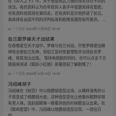
在《异人之下》中，关于张楚岚武力值的排名存在不同的
说法。有的资料认为在年轻异人高手中张楚岚排名垫底；
也有资料将其排在第四名；还有资料显示他挤进了前五。
具体排名会因不同的评判标准和剧情发展而有所差异。 ...
1 个回答
2024年11月05日 05:05
伯兰跟罗峰天才战结果
在吞噬星空天才战中，罗峰与伯兰对战，尽管罗峰使出精
神攻击使伯兰失神，但伯兰及时恢复理智并当场反杀罗
峰，将其淘汰出局。 等待电视剧的同时，也可以点击下方
链接来阅读《狐妖小红娘》原著提前了解剧情了！
1 个回答
2024年10月14日 18:50
冯绍峰胡子
冯绍峰在《知否》中以络腮胡造型出场，从模样清秀的公
子哥变成了络腮胡大叔，这种造型变化让他看似粗野却很
有男人味，连赵丽颖第一眼看到他的时候都没认出来。在
《致命愿望》中，冯绍峰以络腮胡造型出现，一改往日
奶...