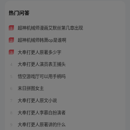
热门问答
超神机械师漫画艾默丝第几章出现
1
超神机械师韩萧cp是谁啊
2
大奉打更人原著多少字
3
大奉打更人演员表王捕头
4
悟空游戏厅可以用手柄吗
5
末日拼图女主
6
大奉打更人原文小说
7
大奉打更人李慕白扮演者
8
大奉打更人原著讲的什么
9