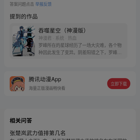
答案问题点击
举报反馈
提到的作品
吞噬星空（神漫版）
神漫君 · 系统 · 热血
罗峰所在的星球经历了一场大灾难，各个物
种因此发生了变异。阴差阳错之下，罗峰得
到了陨墨星主人的传承，成为了世界三大强
者之一。然而，在某次与星空吞噬巨兽的大
战中，罗峰不慎失去了肉身。于是，他趁机
腾讯动漫App
取而代之，成为了新的星空吞噬巨兽，同时
立即下载
还形成了人类分身。最终，罗峰迈出了他所
海量正版漫画畅快看
在的星球，走向了宇宙
相关问答
张楚岚武力值排第几名