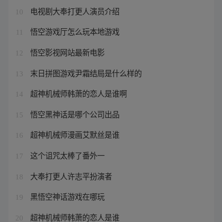
电视剧大奉打更人演员介绍
10
悟空游戏厅怎么玩本地游戏
11
悟空影视网站最新电影
12
末日拼图游戏尹霜结局是什么样的
13
超神机械师韩萧的恋人是谁啊
14
悟空黑神话是哪个公司出品
15
超神机械师漫画艾默丝是谁
16
这个诅咒太棒了番外一
17
大奉打更人许志平扮演者
18
黑悟空神话游戏在哪玩
19
超神机械师韩萧的恋人是谁
20