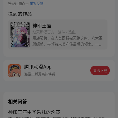
答案问题点击
举报反馈
提到的作品
神印王座
烛天动漫官方 · 战斗 · 热血
魔族强势，在人类即将被灭绝之时，六大圣
殿崛起，带领着人类守住最后的领土。一名
少年，为救母加入骑士圣殿，奇迹、诡计，
不断在他身上上演。在这人类6大圣殿与魔族
72柱魔神相互倾轧的世界，他能否登上象征
腾讯动漫App
着骑士最高荣耀的神印王座？
立即下载
海量正版漫画畅快看
相关问答
神印王座中圣采儿的沦丧