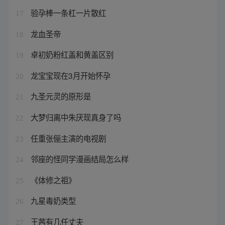
验孕棒一条杠一片散红
17
龙血圣帝
18
卓初奶粉红盖和黄盖区别
19
龙宝宝现在3月开始怀孕
20
九圣元灵的原形是
21
大梦归离中朱厌现真身了吗
22
任重张俪主演的电视剧
23
邻座的怪同学漫画结局怎么样
24
《体修之祖》
25
九星毒奶类型
26
王茜有几任丈夫
27