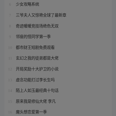
少女攻略系统
6
三爷夫人又惊艳全球了最新章
7
奇迹暖暖竞技场绝色无双
8
邻座的怪同学第一季
9
都市财王短剧免费观看
10
玄幻之我的徒弟都是大佬
11
开局奖励十大护卫的小说
12
虚念功能打过李长生吗
13
陌上人如玉最经典十句话
14
原来我是修仙大佬 李凡
15
魔头想恋爱第一季
16