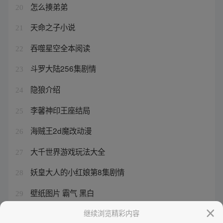
怎么揍弟弟
20
天命之子小说
21
吞噬星空全本阅读
22
斗罗大陆256集剧情
23
隐狼介绍
24
李馨神印王座结局
25
海贼王2d魔改动漫
26
大千世界游戏玩法大全
27
妖皇大人的小红娘第8集剧情
28
壁纸图片 霸气 黑白
29
离婚一般起诉几天接到通知
继续浏览精彩内容
30