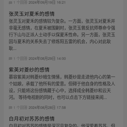
1 个回答
2024年09月19日 16:21
张灵玉对夏禾的感情
张灵玉对夏禾的感情较为复杂。一方面，张灵玉对夏禾并
非毫无感情，在夏禾被围剿时，张灵玉曾反抗师尊命令强
行下山与正派人士动手以保夏禾性命。另一方面，张灵玉
因与夏禾的关系失去了修炼阳五雷的机会，内心对此耿
耿...
1 个回答
2024年08月29日 14:00
紫英对菱纱的感情
慕容紫英对韩菱纱暗生情愫，韩菱纱是走进他内心的第一
个姑娘，承载了他所有的爱意。但碍于他自身的性格及人
设，只能将这份感情藏于心中，选择成全韩菱纱和云天
河。 等待电视剧的同时，也可以点击下方链接来阅...
1 个回答
2024年08月28日 17:58
白月初对苏苏的感情
白月初对苏苏的感情是深沉且复杂的。他深爱着苏苏，但