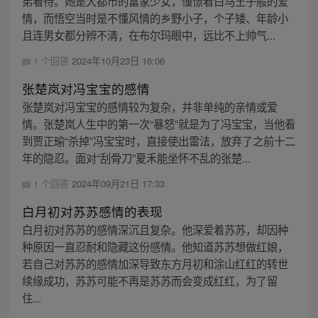
弟看待。她是大都市的富家少女，憧憬着白马王子般的爱
情，而悟空当时是不懂风情的乡野小子，个子矮、年龄小
且连男女都分辨不清，在布尔玛眼中，远比不上帅气...
1 个回答
2024年10月23日 16:06
张楚岚对冯宝宝的感情
张楚岚对冯宝宝的感情较为复杂，并非单纯的亲情或爱
情。张楚岚人生中的第一次“暴怒”就是为了冯宝宝，当他看
到贾正瑜“杀掉”冯宝宝时，直接使出雷法，放弃了之前十二
年的隐忍。面对“刮骨刀”夏禾能坐怀不乱的张楚...
1 个回答
2024年09月21日 17:33
白月初对苏苏感情的表现
白月初对苏苏的感情深沉且复杂。他深爱着苏苏，却因种
种原因一直忍耐和隐藏这份感情。他知道苏苏想做红娘，
若自己对苏苏的感情加深导致东方月初和涂山红红的转世
续缘成功，苏苏可能不再是苏苏而会变成红红，为了留
住...