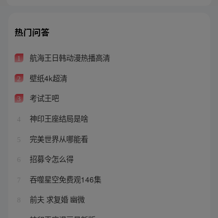
热门问答
航海王日韩动漫热播高清
1
壁纸4k超清
2
考试王吧
3
神印王座结局是啥
4
完美世界从哪能看
5
招募令怎么得
6
吞噬星空免费观146集
7
前夫 求复婚 幽微
8