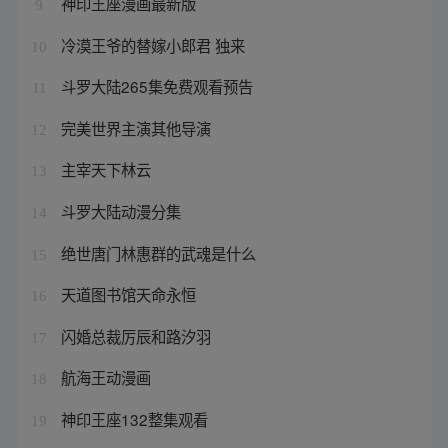
神印王座漫画最新版
9
冷漠王爷的替嫁小郎君 独来
10
斗罗大陆265集免费观看预告
11
完美世界主演其他导演
12
主宰天下林云
13
斗罗大陆动漫分集
14
绝世唐门林惠群的武魂是什么
15
天道图书馆天命永恒
16
闪婚总裁厉辰和路汐羽
17
航海王动漫画
18
神印王座132整集观看
19