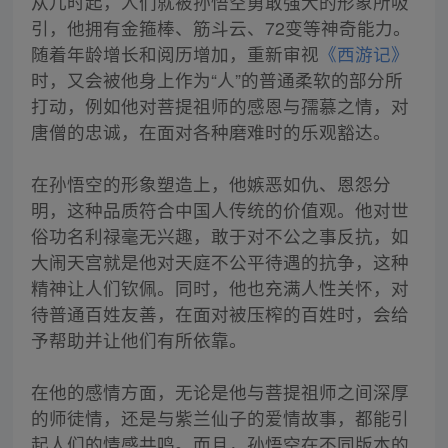
从儿时起，人们就被孙悟空勇敢强大的形象所吸
引，他拥有金箍棒、筋斗云、72变等神奇能力。
随着年龄增长和阅历增加，重新审视
《西游记》
时，又会被他身上作为“人”的普通柔软的部分所
打动，例如他对菩提祖师的感恩与孺慕之情，对
唐僧的忠诚，在面对各种磨难时的乐观豁达。
在孙悟空的形象塑造上，他嫉恶如仇、恩怨分
明，这种品质符合中国人传统的价值观。他对世
俗功名利禄毫无兴趣，敢于对不公之事反抗，如
大闹天宫就是他对天庭不公平待遇的抗争，这种
精神让人们钦佩。同时，他也充满人性关怀，对
待普通百姓友善，在面对被压榨的百姓时，会给
予帮助并让他们有所依靠。
在他的感情方面，无论是他与菩提祖师之间深厚
的师徒情，还是与紫兰仙子的爱情故事，都能引
起人们的情感共鸣。而且，孙悟空在不同版本的